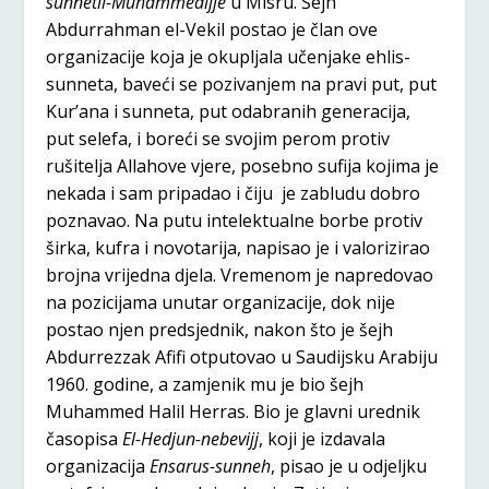
sunnetil-Muhammedijje
u Misru. Šejh
Abdurrahman el-Vekil postao je član ove
organizacije koja je okupljala učenjake ehlis-
sunneta, baveći se pozivanjem na pravi put, put
Kur’ana i sunneta, put odabranih generacija,
put selefa, i boreći se svojim perom protiv
rušitelja Allahove vjere, posebno sufija kojima je
nekada i sam pripadao i čiju je zabludu dobro
poznavao. Na putu intelektualne borbe protiv
širka, kufra i novotarija, napisao je i valorizirao
brojna vrijedna djela. Vremenom je napredovao
na pozicijama unutar organizacije, dok nije
postao njen predsjednik, nakon što je šejh
Abdurrezzak Afifi otputovao u Saudijsku Arabiju
1960. godine, a zamjenik mu je bio šejh
Muhammed Halil Herras. Bio je glavni urednik
časopisa
El-Hedjun-
nebevijj
, koji je izdavala
organizacija
Ensarus-sunneh
, pisao je u odjeljku