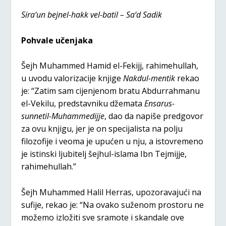
Sira‘un bejnel-hakk vel-batil – Sa‘d Sadik
Pohvale učenjaka
Šejh Muhammed Hamid el-Fekijj, rahimehullah,
u uvodu valorizacije knjige
Nakdul-mentik
rekao
je: “Zatim sam cijenjenom bratu Abdurrahmanu
el-Vekilu, predstavniku džemata
Ensarus-
sunnetil-Muhammedijje
, dao da napiše predgovor
za ovu knjigu, jer je on specijalista na polju
filozofije i veoma je upućen u nju, a istovremeno
je istinski ljubitelj šejhul-islama Ibn Tejmijje,
rahimehullah.”
Šejh Muhammed Halil Herras, upozoravajući na
sufije, rekao je: “Na ovako suženom prostoru ne
možemo izložiti sve sramote i skandale ove