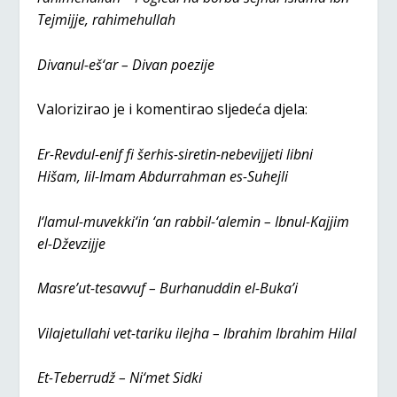
Tejmijje, rahimehullah
Divanul-eš‘ar – Divan poezije
Valorizirao je i komentirao sljedeća djela:
Er-Revdul-enif fi šerhis-siretin-nebevijjeti libni
Hišam, lil-Imam Abdurrahman es-Suhejli
I‘lamul-muvekki‘in ‘an rabbil-‘alemin – Ibnul-Kajjim
el-Dževzijje
Masre’ut-tesavvuf – Burhanuddin el-Buka’i
Vilajetullahi vet-tariku ilejha – Ibrahim Ibrahim Hilal
Et-Teberrudž – Ni‘met Sidki