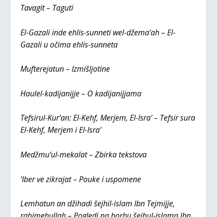
Tavagit – Taguti
El-Gazali inde ehlis-sunneti wel-džema’ah – El-
Gazali u očima ehlis-sunneta
Mufterejatun – Izmišljotine
Haulel-kadijanijje – O kadijanijjama
Tefsirul-Kur’an: El-Kehf, Merjem, El-Isra’ – Tefsir sura
El-Kehf, Merjem i El-Isra’
Medžmu‘ul-mekalat – Zbirka tekstova
‘Iber ve zikrajat – Pouke i uspomene
Lemhatun an džihadi šejhil-islam Ibn Tejmijje,
rahimehullah – Pogledi na borbu šejhul-islama Ibn