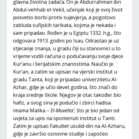
glavna životna zadaća. On je Abdurrahman ibn
Abdul-vehhab el-Vekil, učenjak koji je svoj život
posvetio borbi protiv sujevjerja, a pogotovo
zabluda sufijskih tarikata, kojima je nekada i
sam pripadao. Rođen je u Egiptu 1332. h.g., što
odgovara 1913. godini po Isau. Odrastao je uz
stjecanje znanja, u gradu čiji su stanovnici u to
vrijeme vodili računa o podučavanju svoje djece
Kur’anu i šerijatskim znanostima. Naučio je
Kur’an, a zatim se upisao na vjerski institut u
gradu Tanta, koji je pripadao univerzitetu Al-
Azhar, gdje je učio devet godina, što znači do
kraja srednje škole. Njegov je otac također bio
hafiz, a svog sina je podučio i zbirci hadisa
imama Malika –
El-Muvetta’
, što je bio jedan od
uvjeta za upis na spomenuti institut u Tanti.
Zatim je upisao Fakultet usulid-din na Al-Azharu,
gdje je završio osnovne studije i započeo