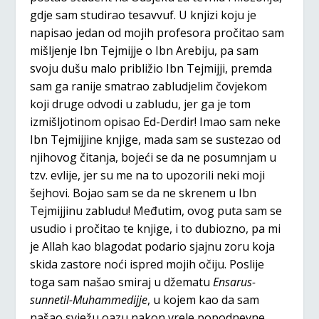
gdje sam studirao tesavvuf. U knjizi koju je
napisao jedan od mojih profesora pročitao sam
mišljenje Ibn Tejmijje o Ibn Arebiju, pa sam
svoju dušu malo približio Ibn Tejmijji, premda
sam ga ranije smatrao zabludjelim čovjekom
koji druge odvodi u zabludu, jer ga je tom
izmišljotinom opisao Ed-Derdir! Imao sam neke
Ibn Tejmijjine knjige, mada sam se sustezao od
njihovog čitanja, bojeći se da ne posumnjam u
tzv. evlije, jer su me na to upozorili neki moji
šejhovi. Bojao sam se da ne skrenem u Ibn
Tejmijjinu zabludu! Međutim, ovog puta sam se
usudio i pročitao te knjige, i to dubiozno, pa mi
je Allah kao blagodat podario sjajnu zoru koja
skida zastore noći ispred mojih očiju. Poslije
toga sam našao smiraj u džematu
Ensarus-
sunnetil-Muhammedijje
, u kojem kao da sam
našao svježu oazu nakon vrele popodnevne