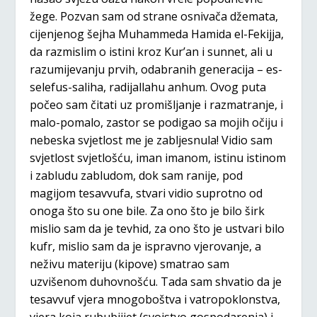
žege. Pozvan sam od strane osnivača džemata,
cijenjenog šejha Muhammeda Hamida el-Fekijja,
da razmislim o istini kroz Kur’an i sunnet, ali u
razumijevanju prvih, odabranih generacija – es-
selefus-saliha, radijallahu anhum. Ovog puta
počeo sam čitati uz promišljanje i razmatranje, i
malo-pomalo, zastor se podigao sa mojih očiju i
nebeska svjetlost me je zabljesnula! Vidio sam
svjetlost svjetlošću, iman imanom, istinu istinom
i zabludu zabludom, dok sam ranije, pod
magijom tesavvufa, stvari vidio suprotno od
onoga što su one bile. Za ono što je bilo širk
mislio sam da je tevhid, za ono što je ustvari bilo
kufr, mislio sam da je ispravno vjerovanje, a
neživu materiju (kipove) smatrao sam
uzvišenom duhovnošću. Tada sam shvatio da je
tesavvuf vjera mnogoboštva i vatropoklonstva,
vjera koja rububijjet (svojstvo gospodarenja) i