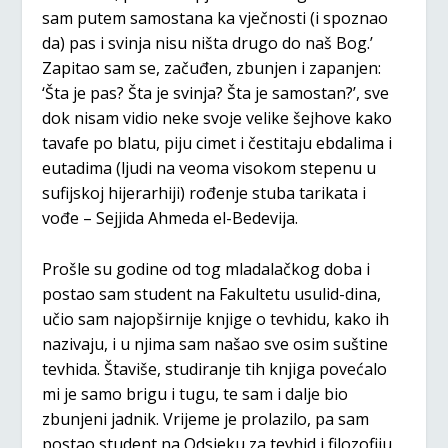
sam putem samostana ka vječnosti (i spoznao
da) pas i svinja nisu ništa drugo do naš Bog.’
Zapitao sam se, začuđen, zbunjen i zapanjen:
‘Šta je pas? Šta je svinja? Šta je samostan?’, sve
dok nisam vidio neke svoje velike šejhove kako
tavafe po blatu, piju cimet i čestitaju ebdalima i
eutadima (ljudi na veoma visokom stepenu u
sufijskoj hijerarhiji) rođenje stuba tarikata i
vođe – Sejjida Ahmeda el-Bedevija.
Prošle su godine od tog mladalačkog doba i
postao sam student na Fakultetu usulid-dina,
učio sam najopširnije knjige o tevhidu, kako ih
nazivaju, i u njima sam našao sve osim suštine
tevhida. Štaviše, studiranje tih knjiga povećalo
mi je samo brigu i tugu, te sam i dalje bio
zbunjeni jadnik. Vrijeme je prolazilo, pa sam
postao student na Odsjeku za tevhid i filozofiju,