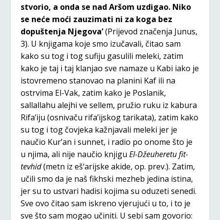
stvorio, a onda se nad Aršom uzdigao. Niko
se neće moći zauzimati ni za koga bez
dopuštenja Njegova’
(Prijevod značenja Junus,
3). U knjigama koje smo izučavali, čitao sam
kako su tog i tog sufiju gasulili meleki, zatim
kako je taj i taj klanjao sve namaze u Kabi iako je
istovremeno stanovao na planini Kaf ili na
ostrvima El-Vak, zatim kako je Poslanik,
sallallahu alejhi ve sellem, pružio ruku iz kabura
Rifa’iju (osnivaču rifa’ijskog tarikata), zatim kako
su tog i tog čovjeka kažnjavali meleki jer je
naučio Kur’an i sunnet, i radio po onome što je
u njima, ali nije naučio knjigu
El-Džeuheretu fit-
tevhid
(metn iz eš‘arijske akide, op. prev.). Zatim,
učili smo da je naš fikhski mezheb jedina istina,
jer su to ustvari hadisi kojima su oduzeti senedi.
Sve ovo čitao sam iskreno vjerujući u to, i to je
sve što sam mogao učiniti. U sebi sam govorio: