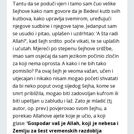
Tantu da se poduči vjeri i tamo sam čuo velike
šejhove kako nam govore da je Bedevi kutb svih
kutbova, kako upravlja svemirom, uređujući
njegove sudbine i njegove tajne. Jedanput sam
se usudio i pitao, uplašen i uzdrhtao: ‘A šta radi
Allah?’, kad šejh srdito poče vikati, te se uplaših
i ućutah. Mjereći po stepenu šejhove srdžbe,
imao sam osjećaj da sam jezikom počinio zločin
za koji nema oprosta. A kako i ne bih tako
pomislio? Pa ovaj šejh je veoma važan, učen i
utjecajan i nikako nisam mogao početi shvatati
da bi neko poput ovog sijedog šejha, kome se
smrt približila, mogao biti zadovoljan kufrom ili
biti upetljan u zabludu i laž. Zato je mladić (tj.
autor, op. prev.) povjerovao svom šejhu, a
porekao Allahove ajete koje je učio, a koji
glase:
‘
Gospodar vaš je Allah, koji je nebesa i
Zemlju za šest vremenskih razdoblja