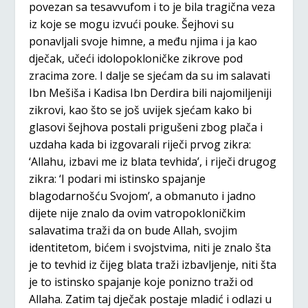
povezan sa tesavvufom i to je bila tragična veza
iz koje se mogu izvući pouke. Šejhovi su
ponavljali svoje himne, a među njima i ja kao
dječak, učeći idolopokloničke zikrove pod
zracima zore. I dalje se sjećam da su im salavati
Ibn Mešiša i Kadisa Ibn Derdira bili najomiljeniji
zikrovi, kao što se još uvijek sjećam kako bi
glasovi šejhova postali prigušeni zbog plača i
uzdaha kada bi izgovarali riječi prvog zikra:
‘Allahu, izbavi me iz blata tevhida’, i riječi drugog
zikra: ‘I podari mi istinsko spajanje
blagodarnošću Svojom’, a obmanuto i jadno
dijete nije znalo da ovim vatropokloničkim
salavatima traži da on bude Allah, svojim
identitetom, bićem i svojstvima, niti je znalo šta
je to tevhid iz čijeg blata traži izbavljenje, niti šta
je to istinsko spajanje koje ponizno traži od
Allaha. Zatim taj dječak postaje mladić i odlazi u