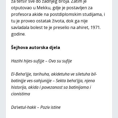
za tefsir sve do zadnjeg broja. Zatim je
otputovao u Mekku, gdje je postavljen za
profesora akide na postdiplomskim studijama, i
tu je proveo ostatak života, dok ga nije
savladala bolest te je preselio na ahiret, 1971.
godine.
Šejhova autorska djela
Hazihi hijes-sufijje – Ovo su sufije
El-Beha‘ijje, tarihuha, akidetuha ve siletuha bil-
batinijje ves-sahjunijje – Sekta beha‘ijja, njena
historija, akida i povezanost sa batinijama i
cionistima
Da‘vetul-hakk – Poziv istine