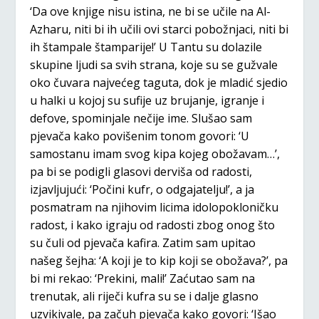
‘Da ove knjige nisu istina, ne bi se učile na Al-
Azharu, niti bi ih učili ovi starci pobožnjaci, niti bi
ih štampale štamparije!’ U Tantu su dolazile
skupine ljudi sa svih strana, koje su se gužvale
oko čuvara najvećeg taguta, dok je mladić sjedio
u halki u kojoj su sufije uz brujanje, igranje i
defove, spominjale nečije ime. Slušao sam
pjevača kako povišenim tonom govori: ‘U
samostanu imam svog kipa kojeg obožavam…’,
pa bi se podigli glasovi derviša od radosti,
izjavljujući: ‘Počini kufr, o odgajatelju!’, a ja
posmatram na njihovim licima idolopokloničku
radost, i kako igraju od radosti zbog onog što
su čuli od pjevača kafira. Zatim sam upitao
našeg šejha: ‘A koji je to kip koji se obožava?’, pa
bi mi rekao: ‘Prekini, mali!’ Zaćutao sam na
trenutak, ali riječi kufra su se i dalje glasno
uzvikivale, pa začuh pjevača kako govori: ‘Išao