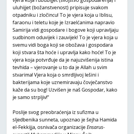
uluhijjet (božanstvenost) pripisuje svakom
otpadniku i zločincu! To je vjera koja u Iblisu,
faraonu i teletu koje je Izraelćanima napravio
Samirija vidi gospodare i bogove koji upravljaju
sudbinom oduvijek i zauvijek! To je vjera koja u
svemu vidi boga koji se obožava i gospodara
koji stvara šta hoće i upravlja kako hoće! To je
vjera koja potvrđuje da je najuzvišenija istina
tevhida – vjerovanje u to da je Allah u svim
stvarima! Vjera koja o smrdljivoj lešini i
bakterijama koje uznemiravaju čovječanstvo
kaže da su bog! Uzvišen je naš Gospodar, kako
je samo strpljiv!”
Poslije svog preobraćenja iz sufizma u
sljedbenika sunneta, upoznao je šejha Hamida
el-Fekkijja, osnivača organizacije
Ensarus-