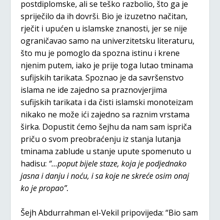
postdiplomske, ali se teško razbolio, što ga je
spriječilo da ih dovrši. Bio je izuzetno načitan,
rječit i upućen u islamske znanosti, jer se nije
ograničavao samo na univerzitetsku literaturu,
što mu je pomoglo da spozna istinu i krene
njenim putem, iako je prije toga lutao tminama
sufijskih tarikata. Spoznao je da savršenstvo
islama ne ide zajedno sa praznovjerjima
sufijskih tarikata i da čisti islamski monoteizam
nikako ne može ići zajedno sa raznim vrstama
širka. Dopustit ćemo šejhu da nam sam ispriča
priču o svom preobraćenju iz stanja lutanja
tminama zablude u stanje upute spomenuto u
hadisu:
“…poput bijele staze, koja je podjednako
jasna i danju i noću, i sa koje ne skreće osim onaj
ko je propao”.
Šejh Abdurrahman el-Vekil pripovijeda: “Bio sam