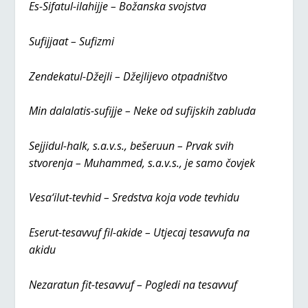
Es-Sifatul-ilahijje – Božanska svojstva
Sufijjaat – Sufizmi
Zendekatul-Džejli – Džejlijevo otpadništvo
Min dalalatis-sufijje – Neke od sufijskih zabluda
Sejjidul-halk, s.a.v.s., bešeruun – Prvak svih
stvorenja – Muhammed, s.a.v.s., je samo čovjek
Vesa‘ilut-tevhid – Sredstva koja vode tevhidu
Eserut-tesavvuf fil-akide – Utjecaj tesavvufa na
akidu
Nezaratun fit-tesavvuf – Pogledi na tesavvuf