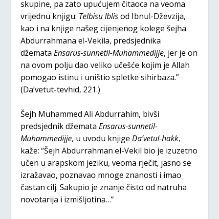
skupine, pa zato upućujem čitaoca na veoma
vrijednu knjigu:
Telbisu Iblis
od Ibnul-Dževzija,
kao i na knjige našeg cijenjenog kolege šejha
Abdurrahmana el-Vekila, predsjednika
džemata
Ensarus-sunnetil-Muhammedijje
, jer je on
na ovom polju dao veliko učešće kojim je Allah
pomogao istinu i uništio spletke sihirbaza.”
(Da‘vetut-tevhid, 221.)
Šejh Muhammed Ali Abdurrahim, bivši
predsjednik džemata
Ensarus-sunnetil-
Muhammedijje
, u uvodu knjige
Da‘vetul-hakk
,
kaže: “Šejh Abdurrahman el-Vekil bio je izuzetno
učen u arapskom jeziku, veoma rječit, jasno se
izražavao, poznavao mnoge znanosti i imao
častan cilj. Sakupio je znanje čisto od natruha
novotarija i izmišljotina…”