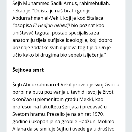
Šejh Muhammed Sadik Arnus, rahimehullah,
rekao je: “Doista je naš brat i genije
Abdurrahman el-Vekil, koji je kod čitalaca
časopisa
El-Hedjun-nebevijj
bio poznat kao
uništavač taguta, postao specijalista za
anatomiju tijela sufijske ideologije, koji dobro
poznaje zadatke svih dijelova tog tijela. On je
učio kako bi drugima bio sebeb izlječenja.”
Šejhova smrt
Šejh Abdurrahman el-Vekil proveo je svoj život u
borbi na putu pozivanja u tevhid i svoj je život
okončao u plemenitom gradu Mekki, kao
profesor na Fakultetu šerijata i predavač u
Svetom hramu. Preselio je na ahiret 1970.
godine i ukopan je na groblje Hadžun. Molimo
Allaha da se smiluje šejhu i uvede ga u društvo