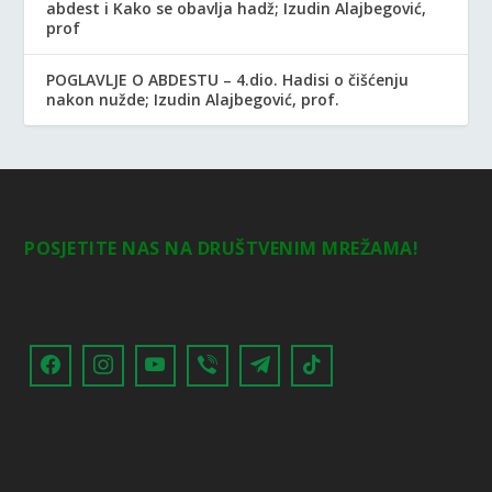
abdest i Kako se obavlja hadž; Izudin Alajbegović,
prof
POGLAVLJE O ABDESTU – 4.dio. Hadisi o čišćenju
nakon nužde; Izudin Alajbegović, prof.
POSJETITE NAS NA DRUŠTVENIM MREŽAMA!