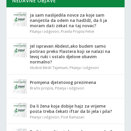
NEDAVNE OBJAVE
Ja sam naslijedila novce za koje sam
nanijetila da odem na hadždž, da li ja
moram dati zekat na taj novac?
Pitanja i odgovori
,
Pravila Propisi Fetve
Jel ispravan Abdest,ako budem samo
potirao preko Flastera koji se nalazi na
levoj ruki i ostalo djelove obavim
normalno?
Abdest Mesh Tejemum
,
Pitanja i odgovori
Promjena djetetovog prezimena
Bračni propisi
,
Pitanja i odgovori
Da li žena koja dobije hajz za vrijeme
posta treba čekati iftar da bi jela i pila?
Pitanja i odgovori
,
Post Ramazan