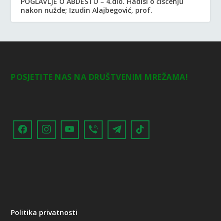
POGLAVLJE O ABDESTU – 4.dio. Hadisi o čišćenju
nakon nužde; Izudin Alajbegović, prof.
POSJETITE NAS NA DRUŠTVENIM MREŽAMA!
Politika privatnosti