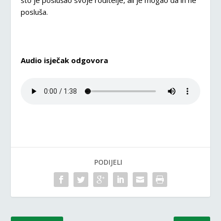
što je poslušao svoje roditelje, ali je mogao da ih ne
posluša.
Audio isječak odgovora
PODIJELI