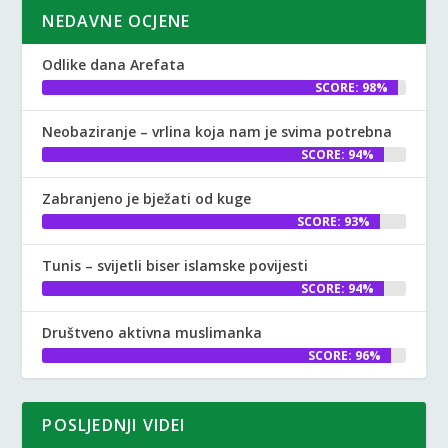
NEDAVNE OCJENE
Odlike dana Arefata
SCORE: 98%
Neobaziranje – vrlina koja nam je svima potrebna
SCORE: 94%
Zabranjeno je bježati od kuge
SCORE: 93%
Tunis – svijetli biser islamske povijesti
SCORE: 94%
Društveno aktivna muslimanka
SCORE: 96%
POSLJEDNJI VIDEI