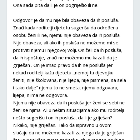
Ona sada pita da li je on pogriješio ili ne.
Odgovor je da mu nije bila obaveza da ih posluša.
Znači kada roditelji djetetu sugerišu da određenu
osobu ženi ili ne, njemu nije obaveza da ih posluša.
Nije obaveza, ali ako ih posluša ne možemo mi se
protiviti njemu i njegovoj volji. On želi da ih posluša,
da ih ispoštuje, znači ne možemo mu kazati da je
grjiešan . On je imao pravo da ih ne posluša jer
nekad roditelji kažu djetetu ,,nemoj tu djevojku
ženiti, nije školovana, nije lijepa, nije pismena, sa sela
i tako dalje“ njemu to ne smeta, njemu odgovara,
lijepa, njima ne odgovora.
Njemu nije obaveza da ih posluša jer ženi se sebi ne
ženi se njima. Ali u nekim situacijama ako mu roditelji
nešto sugerišu i on ih posluša, da li je griješan?
Nikako, nije griješan. Tako da ispravno u ovom
slučaju da ne možemo kazati za njega da je griješan