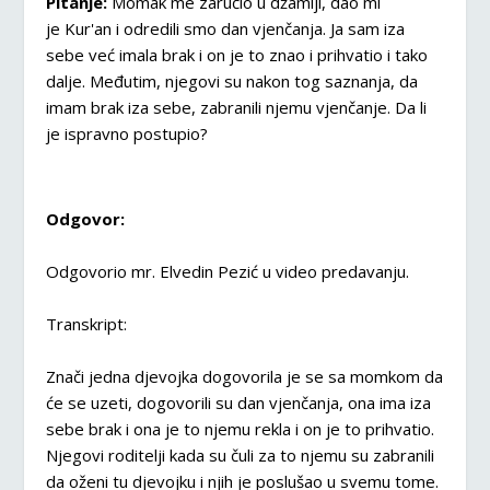
Pitanje:
Momak me zaručio u džamiji, dao mi
je Kur'an i odredili smo dan vjenčanja. Ja sam iza
sebe već imala brak i on je to znao i prihvatio i tako
dalje. Međutim, njegovi su nakon tog saznanja, da
imam brak iza sebe, zabranili njemu vjenčanje. Da li
je ispravno postupio?
Odgovor:
Odgovorio mr. Elvedin Pezić u video predavanju.
Transkript:
Znači jedna djevojka dogovorila je se sa momkom da
će se uzeti, dogovorili su dan vjenčanja, ona ima iza
sebe brak i ona je to njemu rekla i on je to prihvatio.
Njegovi roditelji kada su čuli za to njemu su zabranili
da oženi tu djevojku i njih je poslušao u svemu tome.