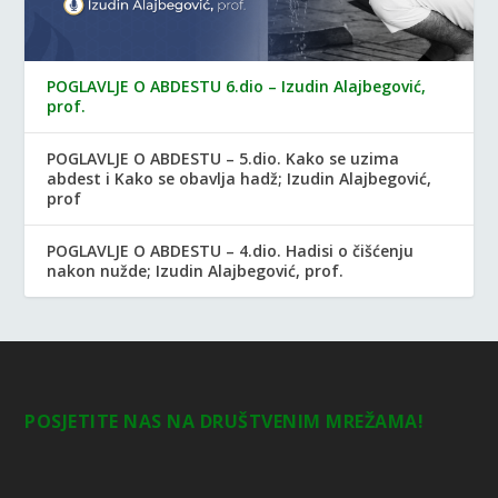
POGLAVLJE O ABDESTU 6.dio – Izudin Alajbegović,
prof.
POGLAVLJE O ABDESTU – 5.dio. Kako se uzima
abdest i Kako se obavlja hadž; Izudin Alajbegović,
prof
POGLAVLJE O ABDESTU – 4.dio. Hadisi o čišćenju
nakon nužde; Izudin Alajbegović, prof.
POSJETITE NAS NA DRUŠTVENIM MREŽAMA!