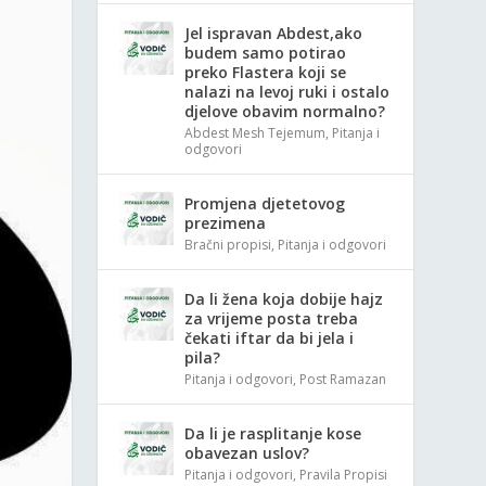
Jel ispravan Abdest,ako
budem samo potirao
preko Flastera koji se
nalazi na levoj ruki i ostalo
djelove obavim normalno?
Abdest Mesh Tejemum
,
Pitanja i
odgovori
Promjena djetetovog
prezimena
Bračni propisi
,
Pitanja i odgovori
Da li žena koja dobije hajz
za vrijeme posta treba
čekati iftar da bi jela i
pila?
Pitanja i odgovori
,
Post Ramazan
Da li je rasplitanje kose
obavezan uslov?
Pitanja i odgovori
,
Pravila Propisi