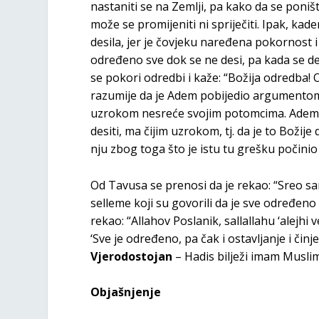
nastaniti se na Zemlji, pa kako da se poniš
može se promijeniti ni spriječiti. Ipak, ka
desila, jer je čovjeku naređena pokornost i
određeno sve dok se ne desi, pa kada se de
se pokori odredbi i kaže: “Božija odredba! O
razumije da je Adem pobijedio argumentom 
uzrokom nesreće svojim potomcima. Adem j
desiti, ma čijim uzrokom, tj. da je to Božij
nju zbog toga što je istu tu grešku počini
Od Tavusa se prenosi da je rekao: “Sreo sa
selleme koji su govorili da je sve određen
rekao: “Allahov Poslanik, sallallahu ‘alejhi v
‘Sve je određeno, pa čak i ostavljanje i činjenj
Vjerodostojan
– Hadis bilježi imam Musli
Objašnjenje