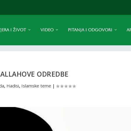
JERA I ŽIVOT
VIDEO
PITANJA I ODGOVORI
A
 ALLAHOVE ODREDBE
da
,
Hadisi
,
Islamske teme
|