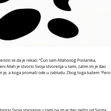
prenosi se da je rekao: “Čuo sam Allahovog Poslanika,
išeni Allah je stvorio Svoja stvorenja u tami, zatim im je dao
en je, a koga promaši ode u zabludu. Zbog toga kažem: ‘Pero
stvorio Svoja stvorenja u tami pa im je dao nešto od Svoga