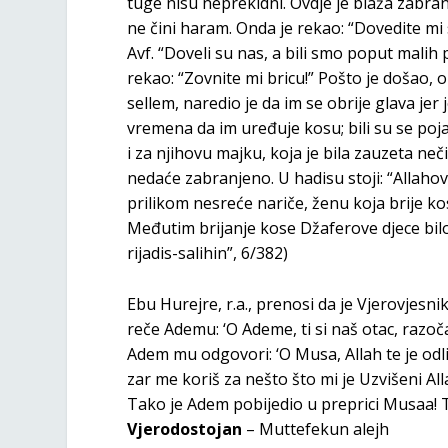
tuge nisu neprekidni. Ovdje je blaža zabrana
ne čini haram. Onda je rekao: “Dovedite m
Avf. “Doveli su nas, a bili smo poput malih 
rekao: “Zovnite mi bricu!” Pošto je došao, o
sellem, naredio je da im se obrije glava je
vremena da im uređuje kosu; bili su se pojavi
i za njihovu majku, koja je bila zauzeta ne
nedaće zabranjeno. U hadisu stoji: “Allahov 
prilikom nesreće nariče, ženu koja brije kos
Međutim brijanje kose Džaferove djece bilo
rijadis-salihin”, 6/382)
Ebu Hurejre, r.a., prenosi da je Vjerovjesni
reče Ademu: ‘O Ademe, ti si naš otac, razoč
Adem mu odgovori: ‘O Musa, Allah te je od
zar me koriš za nešto što mi je Uzvišeni Al
Tako je Adem pobijedio u preprici Musaa! 
Vjerodostojan
– Muttefekun alejh