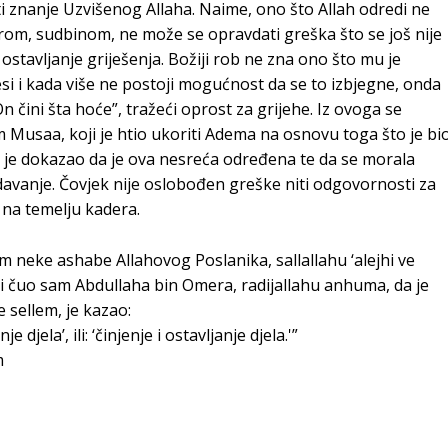
ti znanje Uzvišenog Allaha. Naime, ono što Allah odredi ne
derom, sudbinom, ne može se opravdati greška što se još nije
 ostavljanje griješenja. Božiji rob ne zna ono što mu je
si i kada više ne postoji mogućnost da se to izbjegne, onda
n čini šta hoće”, tražeći oprost za grijehe. Iz ovoga se
Musaa, koji je htio ukoriti Adema na osnovu toga što je bi
e dokazao da je ova nesreća određena te da se morala
e davanje. Čovjek nije oslobođen greške niti odgovornosti za
o na temelju kadera.
m neke ashabe Allahovog Poslanika, sallallahu ‘alejhi ve
o i čuo sam Abdullaha bin Omera, radijallahu anhuma, da je
e sellem, je kazao:
e djela’, ili: ‘činjenje i ostavljanje djela.'”
m