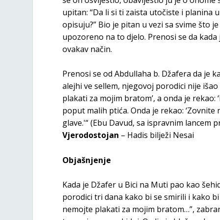
upitan: “Da li si ti zaista utočiste i planina 
opisuju?” Bio je pitan u vezi sa svime što je
upozoreno na to djelo. Prenosi se da kada je
ovakav način.
Prenosi se od Abdullaha b. Džafera da je k
alejhi ve sellem, njegovoj porodici nije išao
plakati za mojim bratom’, a onda je rekao: 
poput malih ptića. Onda je rekao: ‘Zovnite 
glave.'“ (Ebu Davud, sa ispravnim lancem p
Vjerodostojan
– Hadis bilježi Nesai
Objašnjenje
Kada je Džafer u Bici na Muti pao kao šehid,
porodici tri dana kako bi se smirili i kako b
nemojte plakati za mojim bratom…”, zabrani