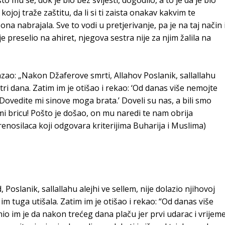
u kojoj traže zaštitu, da li si ti zaista onakav kakvim te
 ona nabrajala. Sve to vodi u pretjerivanje, pa je na taj način 
 preselio na ahiret, njegova sestra nije za njim žalila na
azao: „Nakon Džaferove smrti, Allahov Poslanik, sallallahu
 tri dana. Zatim im je otišao i rekao: ‘Od danas više nemojte
‘Dovedite mi sinove moga brata.’ Doveli su nas, a bili smo
mi bricu! Pošto je došao, on mu naredi te nam obrija
renosilaca koji odgovara kriterijima Buharija i Muslima)
 Poslanik, sallallahu alejhi ve sellem, nije dolazio njihovoj
i im tuga utišala. Zatim im je otišao i rekao: “Od danas više
o im je da nakon trećeg dana plaču jer prvi udarac i vrijem