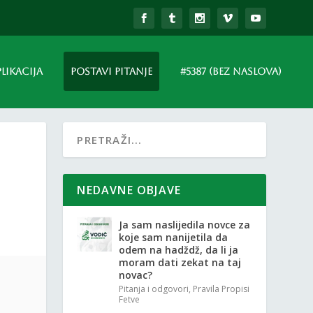
PLIKACIJA
POSTAVI PITANJE
#5387 (BEZ NASLOVA)
NEDAVNE OBJAVE
Ja sam naslijedila novce za
koje sam nanijetila da
odem na hadždž, da li ja
moram dati zekat na taj
novac?
Pitanja i odgovori
,
Pravila Propisi
Fetve