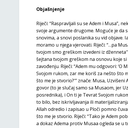
Objašnjenje
Riječi: “Raspravljali su se Adem i Musa”, neka
svoje argumente drugome. Moguće je da se 
snovima, a snovi poslanika su vid objave
moramo u njega vjerovati. Riječi: “…pa Musa
tvojom smo greškom izvedeni iz dženneta'”
šejtana tvojom greškom na osnovu koje si 
zavođenju. Riječi: “Adem mu odgovori: ‘O M
Svojom rukom, zar me koriš za nešto što mi
što me je stvorio?'” znače: Musa, Uzvišeni
govor (to je slučaj samo sa Musaom, jer Uz
posrednika), i On ti je Tevrat Svojom ruko
to bilo, bez iskrivljavanja ili materijalizir
Allah odredio i zapisao u Ploči pomno čuvan
što me je stvorio. Riječi: “Tako je Adem po
a dokaz Adema protiv Musaa ogleda se u tom