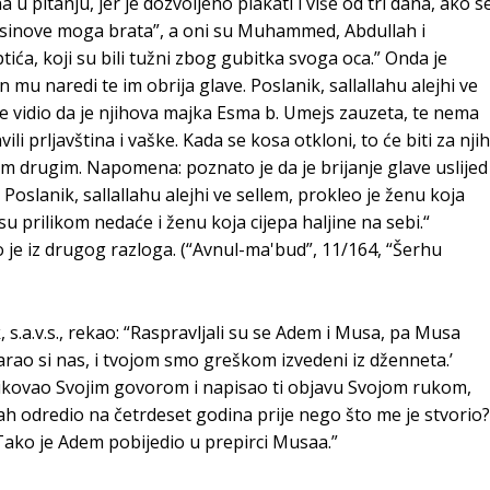
 u pitanju, jer je dozvoljeno plakati i više od tri dana, ako s
i sinove moga brata”, a oni su Muhammed, Abdullah i
ptića, koji su bili tužni zbog gubitka svoga oca.” Onda je
n mu naredi te im obrija glave. Poslanik, sallallahu alejhi ve
r je vidio da je njihova majka Esma b. Umejs zauzeta, te nema
li prljavština i vaške. Kada se kosa otkloni, to će biti za nji
čim drugim. Napomena: poznato je da je brijanje glave uslijed
Poslanik, sallallahu alejhi ve sellem, prokleo je ženu koja
u prilikom nedaće i ženu koja cijepa haljine na sebi.“
 je iz drugog razloga. (“Avnul-ma'bud”, 11/164, “Šerhu
k, s.a.v.s., rekao: “Raspravljali su se Adem i Musa, pa Musa
arao si nas, i tvojom smo greškom izvedeni iz dženneta.’
likovao Svojim govorom i napisao ti objavu Svojom rukom,
lah odredio na četrdeset godina prije nego što me je stvorio?
Tako je Adem pobijedio u prepirci Musaa.”