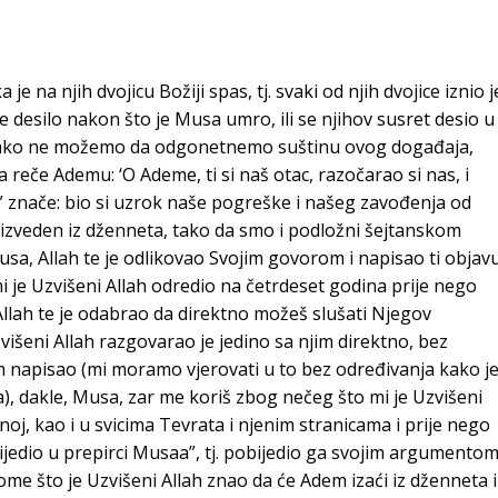
 je na njih dvojicu Božiji spas, tj. svaki od njih dvojice iznio j
desilo nakon što je Musa umro, ili se njihov susret desio u
. Iako ne možemo da odgonetnemo suštinu ovog događaja,
 reče Ademu: ‘O Ademe, ti si naš otac, razočarao si nas, i
 znače: bio si uzrok naše pogreške i našeg zavođenja od
izveden iz dženneta, tako da smo i podložni šejtanskom
usa, Allah te je odlikovao Svojim govorom i napisao ti objav
 je Uzvišeni Allah odredio na četrdeset godina prije nego
 Allah te je odabrao da direktno možeš slušati Njegov
višeni Allah razgovarao je jedino sa njim direktno, bez
m napisao (mi moramo vjerovati u to bez određivanja kako j
anja), dakle, Musa, zar me koriš zbog nečeg što mi je Uzvišeni
oj, kao i u svicima Tevrata i njenim stranicama i prije nego
bijedio u prepirci Musaa”, tj. pobijedio ga svojim argumentom
e što je Uzvišeni Allah znao da će Adem izaći iz dženneta i