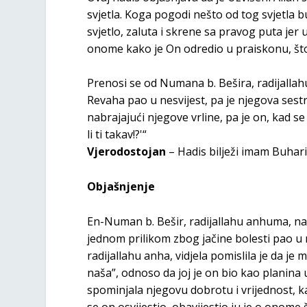
svjetla. Koga pogodi nešto od tog svjetla 
svjetlo, zaluta i skrene sa pravog puta jer
onome kako je On odredio u praiskonu, što 
Prenosi se od Numana b. Bešira, radijallah
Revaha pao u nesvijest, pa je njegova sestra
nabrajajući njegove vrline, pa je on, kad se 
li ti takav!?'“
Vjerodostojan
– Hadis bilježi imam Buhar
Objašnjenje
En-Numan b. Bešir, radijallahu anhuma, nas
jednom prilikom zbog jačine bolesti pao u 
radijallahu anha, vidjela pomislila je da je 
naša”, odnoso da joj je on bio kao planina u
spominjala njegovu dobrotu i vrijednost, k
se on osvijestio, obavijestio ju je o onome š