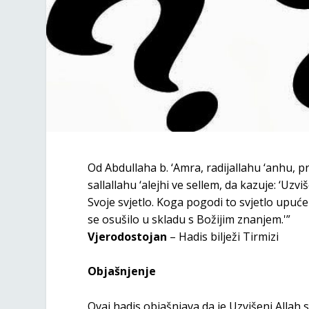
Od Abdullaha b. ‘Amra, radijallahu ‘anhu, 
sallallahu ‘alejhi ve sellem, da kazuje: ‘Uzv
Svoje svjetlo. Koga pogodi to svjetlo upuć
se osušilo u skladu s Božijim znanjem.'”
Vjerodostojan
– Hadis bilježi Tirmizi
Objašnjenje
Ovaj hadis objašnjava da je Uzvišeni Allah 