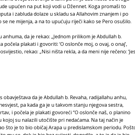
bude upućen na put koji vodi u Džennet. Koga promaši to
 uputa i zabluda dolaze u skladu sa Allahovim znanjem i po
se ne mijenja, a na to upućuju riječi kako se Pero osušilo.
u anhuma, da je rekao: „Jednom prilikom je Abdullah b.
 počela plakati i govoriti: ‘O oslonče moj, o ovaj, o onaj’,
osvijestio, rekao: „Nisi ništa rekla, a da meni nije rečeno: ‘Jes
i
 obavještava da je Abdullah b. Revaha, radijallahu anhu,
nesvjest, pa kada ga je u takvom stanju njegova sestra,
mrtav, i počela je plakati govoreći “O oslonče naš, o planino
 kojoj su nalazili utočište pri nedaćama. Na taj način je
ao što je to bio običaj Arapa u predislamskom periodu. Pošt
to mu se, dok je bio bez svijesti, dogodilo, a to je da je bio