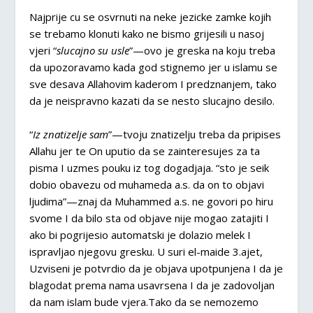
Najprije cu se osvrnuti na neke jezicke zamke kojih
se trebamo klonuti kako ne bismo grijesili u nasoj
vjeri “
slucajno su usle
”—ovo je greska na koju treba
da upozoravamo kada god stignemo jer u islamu se
sve desava Allahovim kaderom I predznanjem, tako
da je neispravno kazati da se nesto slucajno desilo.
“
Iz znatizelje sam
”—tvoju znatizelju treba da pripises
Allahu jer te On uputio da se zainteresujes za ta
pisma I uzmes pouku iz tog dogadjaja. “sto je seik
dobio obavezu od muhameda a.s. da on to objavi
ljudima”—znaj da Muhammed a.s. ne govori po hiru
svome I da bilo sta od objave nije mogao zatajiti I
ako bi pogrijesio automatski je dolazio melek I
ispravljao njegovu gresku. U suri el-maide 3.ajet,
Uzviseni je potvrdio da je objava upotpunjena I da je
blagodat prema nama usavrsena I da je zadovoljan
da nam islam bude vjera.Tako da se nemozemo