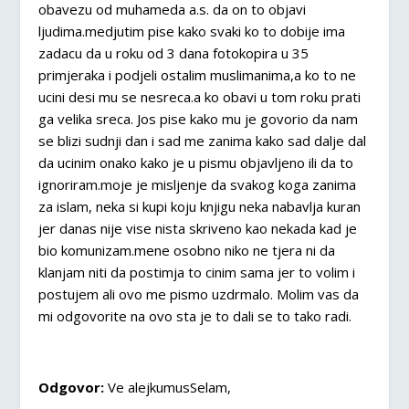
obavezu od muhameda a.s. da on to objavi
ljudima.medjutim pise kako svaki ko to dobije ima
zadacu da u roku od 3 dana fotokopira u 35
primjeraka i podjeli ostalim muslimanima,a ko to ne
ucini desi mu se nesreca.a ko obavi u tom roku prati
ga velika sreca. Jos pise kako mu je govorio da nam
se blizi sudnji dan i sad me zanima kako sad dalje dal
da ucinim onako kako je u pismu objavljeno ili da to
ignoriram.moje je misljenje da svakog koga zanima
za islam, neka si kupi koju knjigu neka nabavlja kuran
jer danas nije vise nista skriveno kao nekada kad je
bio komunizam.mene osobno niko ne tjera ni da
klanjam niti da postimja to cinim sama jer to volim i
postujem ali ovo me pismo uzdrmalo. Molim vas da
mi odgovorite na ovo sta je to dali se to tako radi.
Odgovor:
Ve alejkumusSelam,