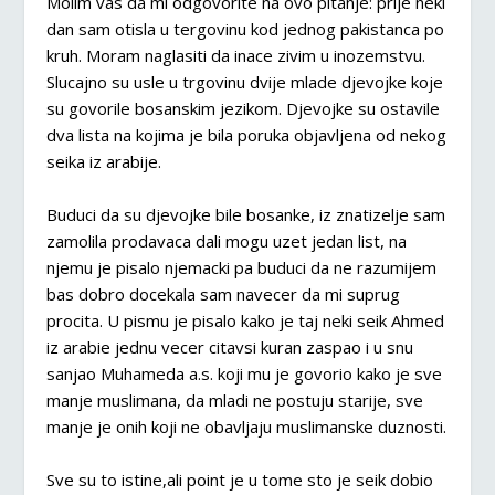
Molim vas da mi odgovorite na ovo pitanje: prije neki
dan sam otisla u tergovinu kod jednog pakistanca po
kruh. Moram naglasiti da inace zivim u inozemstvu.
Slucajno su usle u trgovinu dvije mlade djevojke koje
su govorile bosanskim jezikom. Djevojke su ostavile
dva lista na kojima je bila poruka objavljena od nekog
seika iz arabije.
Buduci da su djevojke bile bosanke, iz znatizelje sam
zamolila prodavaca dali mogu uzet jedan list, na
njemu je pisalo njemacki pa buduci da ne razumijem
bas dobro docekala sam navecer da mi suprug
procita. U pismu je pisalo kako je taj neki seik Ahmed
iz arabie jednu vecer citavsi kuran zaspao i u snu
sanjao Muhameda a.s. koji mu je govorio kako je sve
manje muslimana, da mladi ne postuju starije, sve
manje je onih koji ne obavljaju muslimanske duznosti.
Sve su to istine,ali point je u tome sto je seik dobio