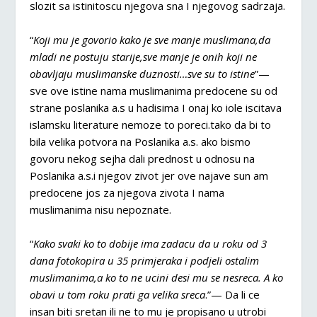
slozit sa istinitoscu njegova sna I njegovog sadrzaja.
“
Koji mu je govorio kako je sve manje muslimana,da
mladi ne postuju starije,sve manje je onih koji ne
obavljaju muslimanske duznosti…sve su to istine
”—
sve ove istine nama muslimanima predocene su od
strane poslanika a.s u hadisima I onaj ko iole iscitava
islamsku literature nemoze to poreci.tako da bi to
bila velika potvora na Poslanika a.s. ako bismo
govoru nekog sejha dali prednost u odnosu na
Poslanika a.s.i njegov zivot jer ove najave sun am
predocene jos za njegova zivota I nama
muslimanima nisu nepoznate.
“
Kako svaki ko to dobije ima zadacu da u roku od 3
dana fotokopira u 35 primjeraka i podjeli ostalim
muslimanima,a ko to ne ucini desi mu se nesreca. A ko
obavi u tom roku prati ga velika sreca
.”— Da li ce
insan biti sretan ili ne to mu je propisano u utrobi