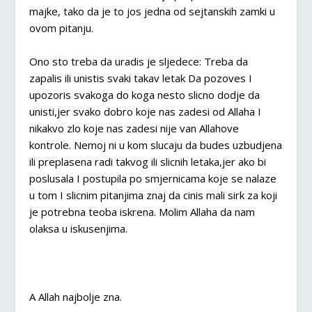
majke, tako da je to jos jedna od sejtanskih zamki u
ovom pitanju.
Ono sto treba da uradis je sljedece: Treba da
zapalis ili unistis svaki takav letak Da pozoves I
upozoris svakoga do koga nesto slicno dodje da
unisti,jer svako dobro koje nas zadesi od Allaha I
nikakvo zlo koje nas zadesi nije van Allahove
kontrole. Nemoj ni u kom slucaju da budes uzbudjena
ili preplasena radi takvog ili slicnih letaka,jer ako bi
poslusala I postupila po smjernicama koje se nalaze
u tom I slicnim pitanjima znaj da cinis mali sirk za koji
je potrebna teoba iskrena. Molim Allaha da nam
olaksa u iskusenjima.
A Allah najbolje zna.