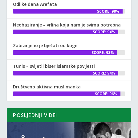
Odlike dana Arefata
SCORE: 98%
Neobaziranje – vrlina koja nam je svima potrebna
SCORE: 94%
Zabranjeno je bježati od kuge
SCORE: 93%
Tunis – svijetli biser islamske povijesti
SCORE: 94%
Društveno aktivna muslimanka
SCORE: 96%
POSLJEDNJI VIDEI