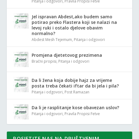
Pitanja i odgovori
,
Pravila Propisi Fetve
Jel ispravan Abdest,ako budem samo
potirao preko Flastera koji se nalazi na
levoj ruki i ostalo djelove obavim
normalno?
Abdest Mesh Tejemum
,
Pitanja i odgovori
Promjena djetetovog prezimena
Bračni propisi
,
Pitanja i odgovori
Da li žena koja dobije hajz za vrijeme
posta treba čekati iftar da bi jela i pila?
Pitanja i odgovori
,
Post Ramazan
Da li je rasplitanje kose obavezan uslov?
Pitanja i odgovori
,
Pravila Propisi Fetve
POSJETITE NAS NA DRUŠTVENIM