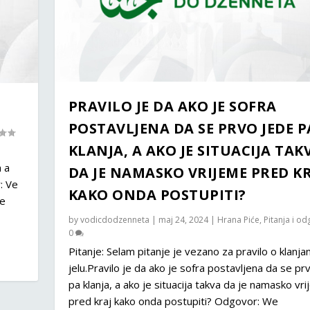
PRAVILO JE DA AKO JE SOFRA
POSTAVLJENA DA SE PRVO JEDE P
KLANJA, A AKO JE SITUACIJA TAK
a a
DA JE NAMASKO VRIJEME PRED K
: Ve
KAKO ONDA POSTUPITI?
je
by
vodicdodzenneta
|
maj 24, 2024
|
Hrana Piće
,
Pitanja i od
0
Pitanje: Selam pitanje je vezano za pravilo o klanjan
jelu.Pravilo je da ako je sofra postavljena da se pr
pa klanja, a ako je situacija takva da je namasko vr
pred kraj kako onda postupiti? Odgovor: We