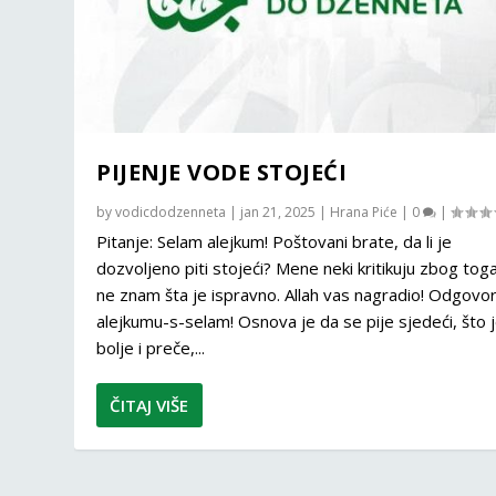
PIJENJE VODE STOJEĆI
by
vodicdodzenneta
|
jan 21, 2025
|
Hrana Piće
|
0
|
Pitanje: Selam alejkum! Poštovani brate, da li je
dozvoljeno piti stojeći? Mene neki kritikuju zbog tog
ne znam šta je ispravno. Allah vas nagradio! Odgovor
alejkumu-s-selam! Osnova je da se pije sjedeći, što 
bolje i preče,...
ČITAJ VIŠE