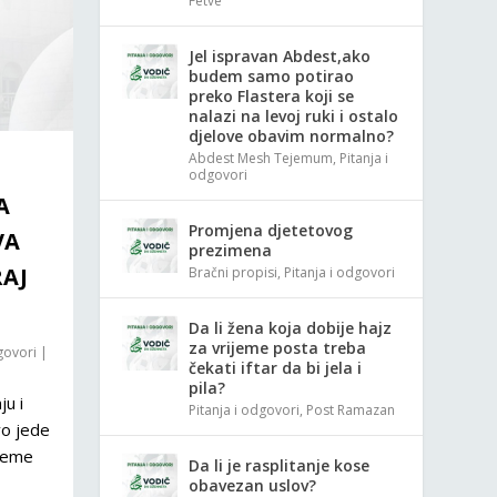
Fetve
Jel ispravan Abdest,ako
budem samo potirao
preko Flastera koji se
nalazi na levoj ruki i ostalo
djelove obavim normalno?
Abdest Mesh Tejemum
,
Pitanja i
odgovori
A
Promjena djetetovog
VA
prezimena
RAJ
Bračni propisi
,
Pitanja i odgovori
Da li žena koja dobije hajz
za vrijeme posta treba
govori
|
čekati iftar da bi jela i
pila?
ju i
Pitanja i odgovori
,
Post Ramazan
vo jede
ijeme
Da li je rasplitanje kose
obavezan uslov?