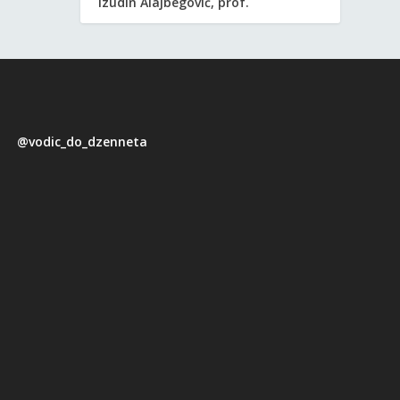
Izudin Alajbegović, prof.
@vodic_do_dzenneta