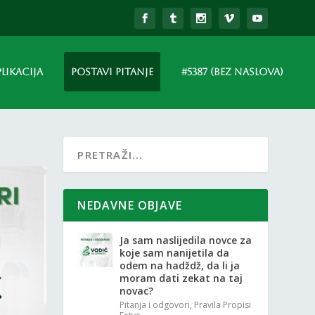
PLIKACIJA
POSTAVI PITANJE
#5387 (BEZ NASLOVA)
NEDAVNE OBJAVE
Ja sam naslijedila novce za
koje sam nanijetila da
odem na hadždž, da li ja
moram dati zekat na taj
novac?
Pitanja i odgovori
,
Pravila Propisi