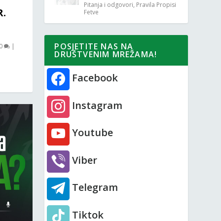
Pitanja i odgovori
,
Pravila Propisi
R.
Fetve
POSJETITE NAS NA
0
|
DRUŠTVENIM MREŽAMA!
Facebook
Instagram
Youtube
Viber
Telegram
Tiktok