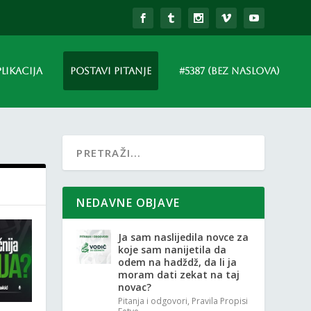
PLIKACIJA
POSTAVI PITANJE
#5387 (BEZ NASLOVA)
NEDAVNE OBJAVE
Ja sam naslijedila novce za
koje sam nanijetila da
odem na hadždž, da li ja
moram dati zekat na taj
novac?
Pitanja i odgovori
,
Pravila Propisi