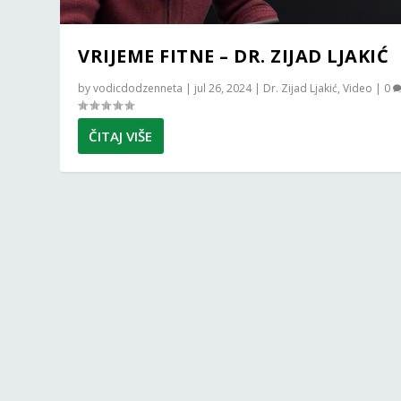
VRIJEME FITNE – DR. ZIJAD LJAKIĆ
by
vodicdodzenneta
|
jul 26, 2024
|
Dr. Zijad Ljakić
,
Video
|
0
ČITAJ VIŠE