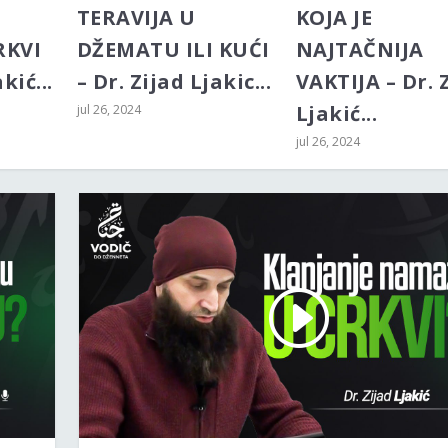
TERAVIJA U
KOJA JE
RKVI
DŽEMATU ILI KUĆI
NAJTAČNIJA
kić...
– Dr. Zijad Ljakic...
VAKTIJA – Dr. 
Ljakić...
jul 26, 2024
jul 26, 2024