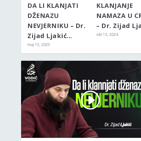
DA LI KLANJATI
KLANJANJE
DŽENAZU
NAMAZA U C
NEVJERNIKU – Dr.
– Dr. Zijad Lja
Zijad Ljakić...
okt 13, 2024
maj 15, 2025