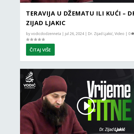
TERAVIJA U DŽEMATU ILI KUĆI – D
ZIJAD LJAKIC
by
vodicdodzenneta
|
jul 26, 2024
|
Dr. Zijad Ljakić
,
Video
|
0
ČITAJ VIŠE