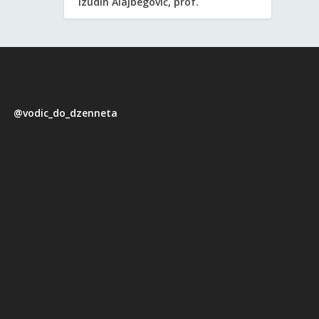
Izudin Alajbegović, prof.
@vodic_do_dzenneta