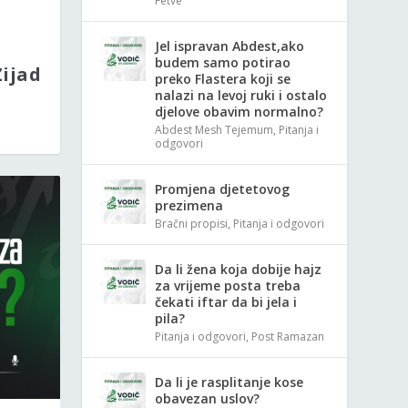
Fetve
Jel ispravan Abdest,ako
budem samo potirao
Zijad
preko Flastera koji se
nalazi na levoj ruki i ostalo
djelove obavim normalno?
Abdest Mesh Tejemum
,
Pitanja i
odgovori
Promjena djetetovog
prezimena
Bračni propisi
,
Pitanja i odgovori
Da li žena koja dobije hajz
za vrijeme posta treba
čekati iftar da bi jela i
pila?
Pitanja i odgovori
,
Post Ramazan
Da li je rasplitanje kose
obavezan uslov?