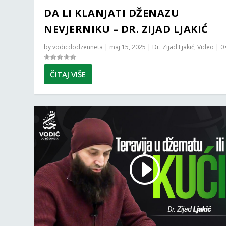
DA LI KLANJATI DŽENAZU
NEVJERNIKU – DR. ZIJAD LJAKIĆ
by
vodicdodzenneta
|
maj 15, 2025
|
Dr. Zijad Ljakić
,
Video
|
0
ČITAJ VIŠE