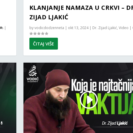
KLANJANJE NAMAZA U CRKVI – D
ZIJAD LJAKIĆ
|
by
vodicdodzenneta
|
okt 13, 2024
|
Dr. Zijad Ljakić
,
Video
|
ČITAJ VIŠE