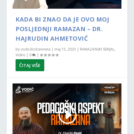
KADA BI ZNAO DA JE OVO MOJ
POSLJEDNJI RAMAZAN – DR.
HAJRUDIN AHMETOVIĆ
by
vodicdodzenneta
|
maj 15, 2025
|
RAMAZANSKI SERIJAL
,
Video
|
0
|
ČITAJ VIŠE