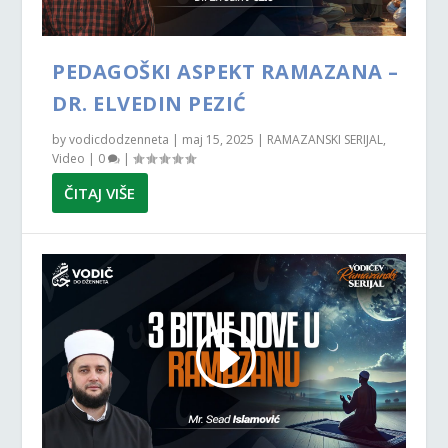
PEDAGOŠKI ASPEKT RAMAZANA –
DR. ELVEDIN PEZIĆ
by
vodicdodzenneta
|
maj 15, 2025
|
RAMAZANSKI SERIJAL
,
Video
|
0
|
ČITAJ VIŠE