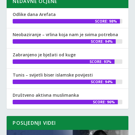
NEDAVNE OCJENE
Odlike dana Arefata
SCORE: 98%
Neobaziranje – vrlina koja nam je svima potrebna
SCORE: 94%
Zabranjeno je bježati od kuge
SCORE: 93%
Tunis – svijetli biser islamske povijesti
SCORE: 94%
Društveno aktivna muslimanka
SCORE: 96%
POSLJEDNJI VIDEI