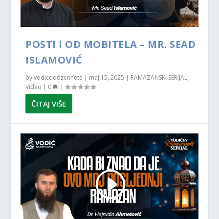
POSTI I OD MOBITELA – MR. SEAD
ISLAMOVIĆ
by
vodicdodzenneta
|
maj 15, 2025
|
RAMAZANSKI SERIJAL
,
Video
|
0
|
ČITAJ VIŠE