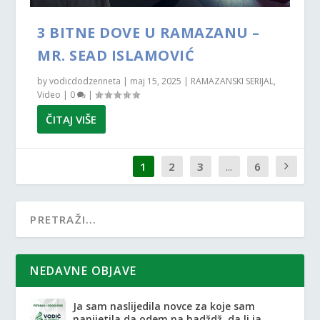
3 BITNE DOVE U RAMAZANU –
MR. SEAD ISLAMOVIĆ
by
vodicdodzenneta
|
maj 15, 2025
|
RAMAZANSKI SERIJAL
,
Video
|
0
|
ČITAJ VIŠE
1
2
3
...
6
NEDAVNE OBJAVE
Ja sam naslijedila novce za koje sam
nanijetila da odem na hadždž, da li ja