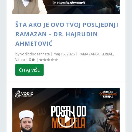
ŠTA AKO JE OVO TVOJ POSLJEDNJI
RAMAZAN – DR. HAJRUDIN
AHMETOVIĆ
by
vodicdodzenneta
|
maj 15, 2025
|
RAMAZANSKI SERIJAL
,
Video
|
0
|
ČITAJ VIŠE