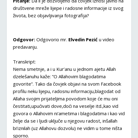
Pitanje:
Da li je dozvoljeno da čovjek iznosi javno na
društvene mreže lijepe i radosne informacije iz svog
života, bez objavljivanja fotografija?
Odgovor:
Odgovorio mr.
Elvedin Pezić
u video
predavanju.
Transkript:
Nema smetnje, a i u Kur’anu u jednom ajetu Allah
dzelešanuhu kaže: ”O Allahovim blagodatima
govorite”. Tako da čovjek objavi na svom Facebook
profilu neku lijepu, radosnu informaciju,blagodat od
Allaha svojim prijateljima povodom koje će mu oni
čestitati,upućivati dove,doći na veselje itd.,kao vid
govora o Allahovim ni'ametima i blagodatima i kao vid
želje da se i ljudi uključe u njegovu radost, inšallah
bi’iznilah (uz Allahovu dozvolu) ne vidim u tome ništa
sporno.