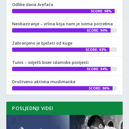
Odlike dana Arefata
SCORE: 98%
Neobaziranje – vrlina koja nam je svima potrebna
SCORE: 94%
Zabranjeno je bježati od kuge
SCORE: 93%
Tunis – svijetli biser islamske povijesti
SCORE: 94%
Društveno aktivna muslimanka
SCORE: 96%
POSLJEDNJI VIDEI