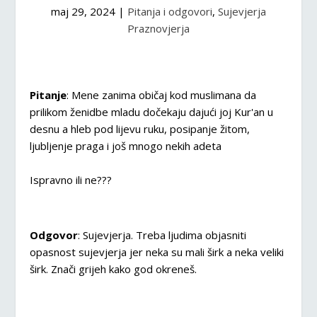
maj 29, 2024
|
Pitanja i odgovori
,
Sujevjerja
Praznovjerja
Pitanje
: Mene zanima običaj kod muslimana da
prilikom ženidbe mladu dočekaju dajući joj Kur'an u
desnu a hleb pod lijevu ruku, posipanje žitom,
ljubljenje praga i još mnogo nekih adeta
Ispravno ili ne???
Odgovor
: Sujevjerja. Treba ljudima objasniti
opasnost sujevjerja jer neka su mali širk a neka veliki
širk. Znači grijeh kako god okreneš.