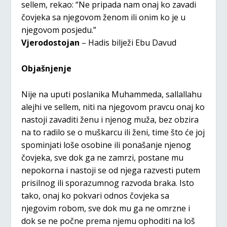
sellem, rekao: “Ne pripada nam onaj ko zavadi
čovjeka sa njegovom ženom ili onim ko je u
njegovom posjedu.”
Vjerodostojan
– Hadis bilježi Ebu Davud
Objašnjenje
Nije na uputi poslanika Muhammeda, sallallahu
alejhi ve sellem, niti na njegovom pravcu onaj ko
nastoji zavaditi ženu i njenog muža, bez obzira
na to radilo se o muškarcu ili ženi, time što će joj
spominjati loše osobine ili ponašanje njenog
čovjeka, sve dok ga ne zamrzi, postane mu
nepokorna i nastoji se od njega razvesti putem
prisilnog ili sporazumnog razvoda braka. Isto
tako, onaj ko pokvari odnos čovjeka sa
njegovim robom, sve dok mu ga ne omrzne i
dok se ne počne prema njemu ophoditi na loš