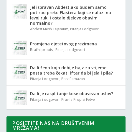
Jel ispravan Abdest,ako budem samo
potirao preko Flastera koji se nalazi na
levoj ruki i ostalo djelove obavim
normalno?
Abdest Mesh Tejemum
,
Pitanja i odgovori
Promjena djetetovog prezimena
Bračni propisi
,
Pitanja i odgovori
Da li žena koja dobije hajz za vrijeme
posta treba čekati iftar da bi jela i pila?
Pitanja i odgovori
,
Post Ramazan
Da li je rasplitanje kose obavezan uslov?
Pitanja i odgovori
,
Pravila Propisi Fetve
POSJETITE NAS NA DRUŠTVENIM
MREŽAMA!