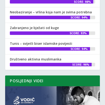
SCORE: 98%
Neobaziranje – vrlina koja nam je svima potrebna
SCORE: 94%
Zabranjeno je bježati od kuge
SCORE: 93%
Tunis – svijetli biser islamske povijesti
SCORE: 94%
Društveno aktivna muslimanka
SCORE: 96%
POSLJEDNJI VIDEI