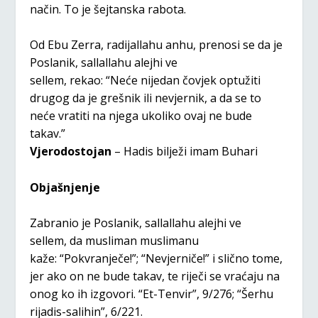
način. To je šejtanska rabota.
Od Ebu Zerra, radijallahu anhu, prenosi se da je
Poslanik, sallallahu alejhi ve
sellem, rekao: “Neće nijedan čovjek optužiti
drugog da je grešnik ili nevjernik, a da se to
neće vratiti na njega ukoliko ovaj ne bude
takav.”
Vjerodostojan
– Hadis bilježi imam Buhari
Objašnjenje
Zabranio je Poslanik, sallallahu alejhi ve
sellem, da musliman muslimanu
kaže: “Pokvranječe!”; “Nevjerniče!” i slično tome,
jer ako on ne bude takav, te riječi se vraćaju na
onog ko ih izgovori. “Et-Tenvir”, 9/276; “Šerhu
rijadis-salihin”, 6/221.