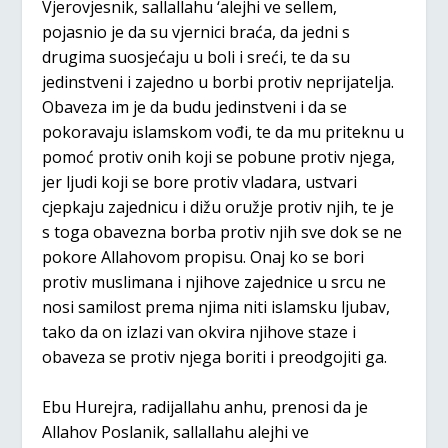
Vjerovjesnik, sallallahu ‘alejhi ve sellem,
pojasnio je da su vjernici braća, da jedni s
drugima suosjećaju u boli i sreći, te da su
jedinstveni i zajedno u borbi protiv neprijatelja.
Obaveza im je da budu jedinstveni i da se
pokoravaju islamskom vođi, te da mu priteknu u
pomoć protiv onih koji se pobune protiv njega,
jer ljudi koji se bore protiv vladara, ustvari
cjepkaju zajednicu i dižu oružje protiv njih, te je
s toga obavezna borba protiv njih sve dok se ne
pokore Allahovom propisu. Onaj ko se bori
protiv muslimana i njihove zajednice u srcu ne
nosi samilost prema njima niti islamsku ljubav,
tako da on izlazi van okvira njihove staze i
obaveza se protiv njega boriti i preodgojiti ga.
Ebu Hurejra, radijallahu anhu, prenosi da je
Allahov Poslanik, sallallahu alejhi ve