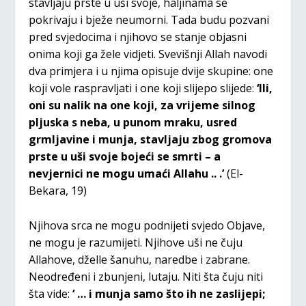
stavljaju prste u uši svoje, haljinama se
pokrivaju i bježe neumorni. Tada budu pozvani
pred svjedocima i njihovo se stanje objasni
onima koji ga žele vidjeti. Svevišnji Allah navodi
dva primjera i u njima opisuje dvije skupine: one
koji vole raspravljati i one koji slijepo slijede:
‘Ili,
oni su nalik na one koji, za vrijeme silnog
pljuska s neba, u punom mraku, usred
grmljavine i munja, stavljaju zbog gromova
prste u uši svoje bojeći se smrti – a
nevjernici ne mogu umaći Allahu .. .’
(El-
Bekara, 19)
Njihova srca ne mogu podnijeti svjedo Objave,
ne mogu je razumijeti. Njihove uši ne čuju
Allahove, dželle šanuhu, naredbe i zabrane.
Neodređeni i zbunjeni, lutaju. Niti šta čuju niti
šta vide:
‘ … i munja samo što ih ne zaslijepi;