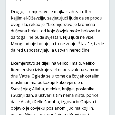
Drugo, licemjerstvo je majka svih zala. Ibn
Kajjim el-Dževzijja, savjetujući ljude da se prođu
ovog zla, rekao je: “Licemjerstvo je kronična
duševna bolest od koje čovjek može bolovati a
da toga i ne bude svjestan. Nju ljudi ne vide.
Mnogi od nje boluju, a to ne znaju. Štaviše, tvrde
da red uspostavljaju, a ustvari nered čine.
Licemjerstvo se dijeli na veliko i malo. Veliko
licemjerstvo iziskuje vječni boravak na samom
dnu Vatre. Ogleda se u tome da čovjek ostalim
muslimanima pokazuje kako vjeruje u
Svevišnjeg Allaha, meleke, knjige, poslanike
i Sudnji dan, a ustvari s tim nema ništa, poriče
da je Allah, dželle šanuhu, izgovorio Objavu i
objavio je čovjeku poslanom ljudima koji ih,
voljom Njegovom, upućuje na Pravi put i