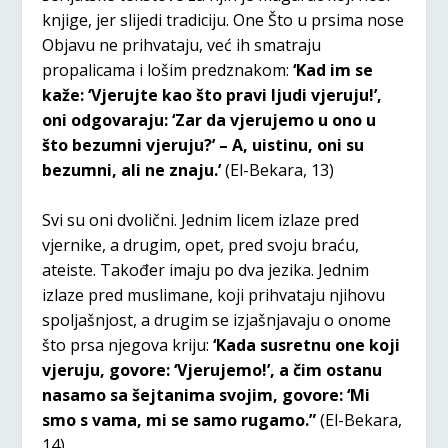
knjige, jer slijedi tradiciju. One Što u prsima nose
Objavu ne prihvataju, već ih smatraju
propalicama i lošim predznakom:
‘Kad im se
kaže: ‘Vjerujte kao što pravi ljudi vjeruju!’,
oni odgovaraju: ‘Zar da vjerujemo u ono u
što bezumni vjeruju?’ – A, uistinu, oni su
bezumni, ali ne znaju.’
(El-Bekara, 13)
Svi su oni dvolični. Jednim licem izlaze pred
vjernike, a drugim, opet, pred svoju braću,
ateiste. Također imaju po dva jezika. Jednim
izlaze pred muslimane, koji prihvataju njihovu
spoljašnjost, a drugim se izjašnjavaju o onome
što prsa njegova kriju:
‘Kada susretnu one koji
vjeruju, govore: ‘Vjerujemo!’, a čim ostanu
nasamo sa šejtanima svojim, govore: ‘Mi
smo s vama, mi se samo rugamo.”
(El-Bekara,
14)