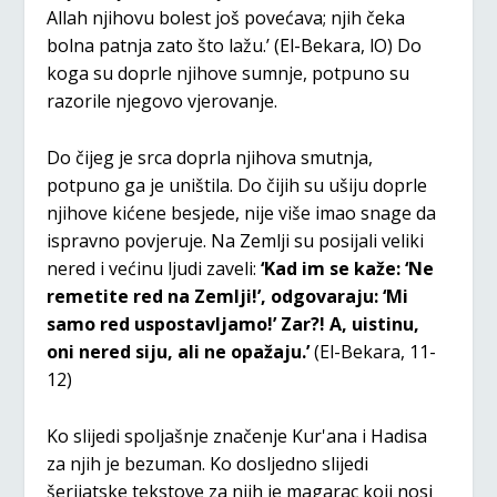
Allah njihovu bolest još povećava; njih čeka
bolna patnja zato što lažu.’ (El-Bekara, lO) Do
koga su doprle njihove sumnje, potpuno su
razorile njegovo vjerovanje.
Do čijeg je srca doprla njihova smutnja,
potpuno ga je uništila. Do čijih su ušiju doprle
njihove kićene besjede, nije više imao snage da
ispravno povjeruje. Na Zemlji su posijali veliki
nered i većinu ljudi zaveli:
‘Kad im se kaže: ‘Ne
remetite red na Zemlji!’, odgovaraju: ‘Mi
samo red uspostavljamo!’ Zar?! A, uistinu,
oni nered siju, ali ne opažaju.’
(El-Bekara, 11-
12)
Ko slijedi spoljašnje značenje Kur'ana i Hadisa
za njih je bezuman. Ko dosljedno slijedi
šerijatske tekstove za njih je magarac koji nosi