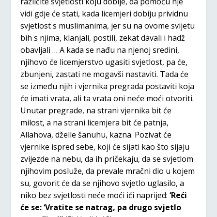
različite svjetlosti koju dobije, da pomoću nje
vidi gdje će stati, kada licemjeri dobiju prividnu
svjetlost s muslimanima, jer su na ovome svijetu
bih s njima, klanjali, postili, zekat davali i hadž
obavljali … A kada se nađu na njenoj sredini,
njihovo će licemjerstvo ugasiti svjetlost, pa će,
zbunjeni, zastati ne mogavši nastaviti. Tada će
se između njih i vjernika pregrada postaviti koja
će imati vrata, ali ta vrata oni neće moći otvoriti.
Unutar pregrade, na strani vjernika bit će
milost, a na strani licemjera bit će patnja,
Allahova, dželle šanuhu, kazna. Pozivat će
vjernike ispred sebe, koji će sijati kao što sijaju
zvijezde na nebu, da ih pričekaju, da se svjetlom
njihovim posluže, da prevale mračni dio u kojem
su, govorit će da se njihovo svjetlo uglasilo, a
niko bez svjetlosti neće moći ići naprijed:
‘Reći
će se: ‘Vratite se natrag, pa drugo svjetlo