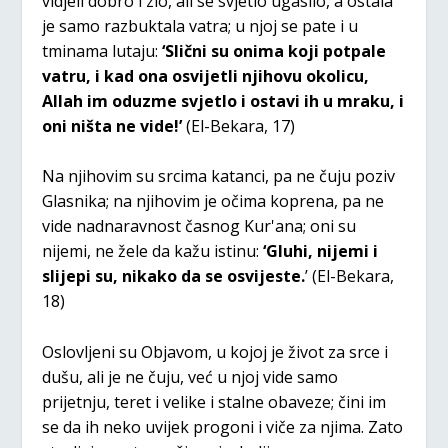
vidjeli dobro i zlo, ali se svjetlo ugasilo, a ostala
je samo razbuktala vatra; u njoj se pate i u
tminama lutaju:
‘Slični su onima koji potpale
vatru, i kad ona osvijetli njihovu okolicu,
Allah im oduzme svjetlo i ostavi ih u mraku, i
oni ništa ne vide!’
(El-Bekara, 17)
Na njihovim su srcima katanci, pa ne čuju poziv
Glasnika; na njihovim je očima koprena, pa ne
vide nadnaravnost časnog Kur'ana; oni su
nijemi, ne žele da kažu istinu:
‘Gluhi, nijemi i
slijepi su, nikako da se osvijeste.
’ (El-Bekara,
18)
Oslovljeni su Objavom, u kojoj je život za srce i
dušu, ali je ne čuju, već u njoj vide samo
prijetnju, teret i velike i stalne obaveze; čini im
se da ih neko uvijek progoni i viče za njima. Zato