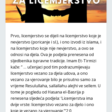
Prvo, licemjerstvo se dijeli na licemjerstvo koje je
nevjerstvo (poricanje i sl.), i ono izvodi iz islama, i
na licemjerstvo koje nije nevjerstvo, a ovo se
odnosi na djela. Ova je podjela prenesena od
sljedbenika ispravne tradicije. Imam Et-Tirmizi
kaže: ” … učenjaci pod tim podrazumijevaju
licemjerstvo vezano za djela udova, a ono
vezano za vjerovanje bilo je prisutno samo za
vrijeme Resulullaha, sallallahu alejhi ve sellem. U
tome je pogledu od Hasana el-Basrija p
renesena sljedeća podjela: ‘Licemjerstva ima
dvije vrste: licemjerstvo vezano za djelo i ono
koje je vezano za vjerovanje.”‘2 0