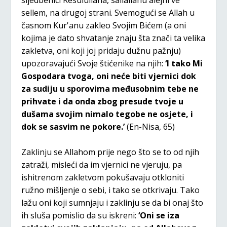
sellem, na drugoj strani. Svemogući se Allah u
časnom Kur'anu zakleo Svojim Bićem (a oni
kojima je dato shvatanje znaju šta znači ta velika
zakletva, oni koji joj pridaju dužnu pažnju)
upozoravajući Svoje štićenike na njih:
‘I tako Mi
Gospodara tvoga, oni neće biti vjernici dok
za sudiju u sporovima međusobnim tebe ne
prihvate i da onda zbog presude tvoje u
dušama svojim nimalo tegobe ne osjete, i
dok se sasvim ne pokore.’
(En-Nisa, 65)
Zaklinju se Allahom prije nego što se to od njih
zatraži, misleći da im vjernici ne vjeruju, pa
ishitrenom zakletvom pokušavaju otkloniti
ružno mišljenje o sebi, i tako se otkrivaju. Tako
lažu oni koji sumnjaju i zaklinju se da bi onaj što
ih sluša pomislio da su iskreni:
‘Oni se iza