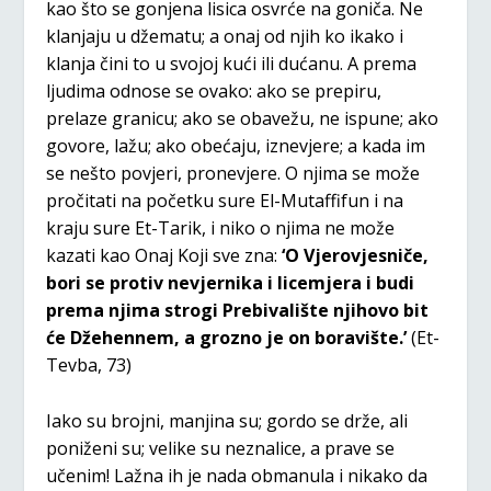
kao što se gonjena lisica osvrće na goniča. Ne
klanjaju u džematu; a onaj od njih ko ikako i
klanja čini to u svojoj kući ili dućanu. A prema
ljudima odnose se ovako: ako se prepiru,
prelaze granicu; ako se obavežu, ne ispune; ako
govore, lažu; ako obećaju, iznevjere; a kada im
se nešto povjeri, pronevjere. O njima se može
pročitati na početku sure El-Mutaffifun i na
kraju sure Et-Tarik, i niko o njima ne može
kazati kao Onaj Koji sve zna:
‘O Vjerovjesniče,
bori se protiv nevjernika i licemjera i budi
prema njima strogi Prebivalište njihovo bit
će Džehennem, a grozno je on boravište.’
(Et-
Tevba, 73)
Iako su brojni, manjina su; gordo se drže, ali
poniženi su; velike su neznalice, a prave se
učenim! Lažna ih je nada obmanula i nikako da