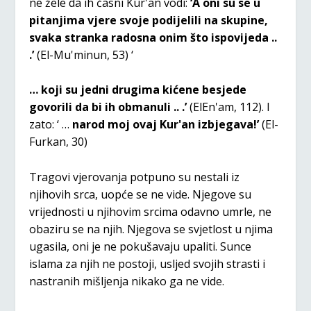
ne žele da ih časni Kur'an vodi:
‘A oni su se u
pitanjima vjere svoje podijelili na skupine,
svaka stranka radosna onim što ispovijeda ..
.’
(El-Mu'minun, 53) ‘
… koji su jedni drugima kićene besjede
govorili da bi ih obmanuli .. .’
(ElEn'am, 112). I
zato: ‘ …
narod moj ovaj Kur'an izbjegava!’
(El-
Furkan, 30)
Tragovi vjerovanja potpuno su nestali iz
njihovih srca, uopće se ne vide. Njegove su
vrijednosti u njihovim srcima odavno umrle, ne
obaziru se na njih. Njegova se svjetlost u njima
ugasila, oni je ne pokušavaju upaliti. Sunce
islama za njih ne postoji, usljed svojih strasti i
nastranih mišljenja nikako ga ne vide.