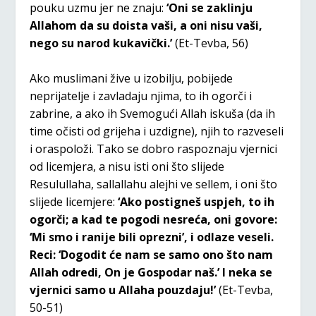
pouku uzmu jer ne znaju:
‘Oni se zaklinju
Allahom da su doista vaši, a oni nisu vaši,
nego su narod kukavički.’
(Et-Tevba, 56)
Ako muslimani žive u izobilju, pobijede
neprijatelje i zavladaju njima, to ih ogorči i
zabrine, a ako ih Svemogući Allah iskuša (da ih
time očisti od grijeha i uzdigne), njih to razveseli
i oraspoloži. Tako se dobro raspoznaju vjernici
od licemjera, a nisu isti oni što slijede
Resulullaha, sallallahu alejhi ve sellem, i oni što
slijede licemjere:
‘Ako postigneš uspjeh, to ih
ogorči; a kad te pogodi nesreća, oni govore:
‘Mi smo i ranije bili oprezni’, i odlaze veseli.
Reci: ‘Dogodit će nam se samo ono što nam
Allah odredi, On je Gospodar naš.’ I neka se
vjernici samo u Allaha pouzdaju!’
(Et-Tevba,
50-51)