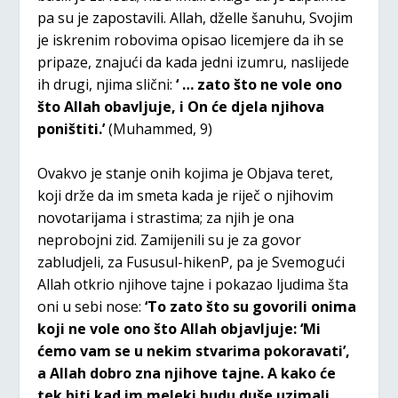
pa su je zapostavili. Allah, dželle šanuhu, Svojim
je iskrenim robovima opisao licemjere da ih se
pripaze, znajući da kada jedni izumru, naslijede
ih drugi, njima slični:
‘ … zato što ne vole ono
što Allah obavljuje, i On će djela njihova
poništiti.’
(Muhammed, 9)
Ovakvo je stanje onih kojima je Objava teret,
koji drže da im smeta kada je riječ o njihovim
novotarijama i strastima; za njih je ona
neprobojni zid. Zamijenili su je za govor
zabludjeli, za Fususul-hikenP, pa je Svemogući
Allah otkrio njihove tajne i pokazao ljudima šta
oni u sebi nose:
‘To zato što su govorili onima
koji ne vole ono što Allah objavljuje: ‘Mi
ćemo vam se u nekim stvarima pokoravati’,
a Allah dobro zna njihove tajne. A kako će
tek biti kad im meleki budu duše uzimali