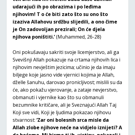
udarajući ih po obrazima i po leđima
njihovim! T o će biti zato što su ono što
izaziva Allahovu srdžbu slijedili, a ono čime
je On zadovoljan prezirali; On će djela
njihova poništiti.’
(Muhammed, 26-28)
Oni pokušavaju sakriti svoje licemjerstvo, ali ga
Svevišnji Allah pokazuje na crtama njihovih lica i
njihovim nevještim jezicima; učinio je da imaju
biljege koje jasno vide vjernici kojima je Allah,
dželle šanuhu, darovao pronicljivost; mislili su da
će, ako pokažu vjerovanje, a zataje nevjerstvo,
obmanuti i vjernike kao što su obmanuli
bezumnike kritičare, ali je Sveznajući Allah Taj
Koji sve vidi, Koji je ljudima pokazao njihovu
stvarnost:
‘Zar oni bolesnih srca misle da
Allah zlobe njihove neće na vidjelo iznijeti? A
da hoćemo, Mi bismo ti ih, uistinu, pokazali i