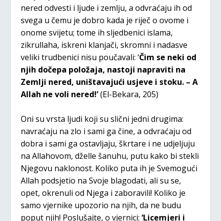
nered odvesti i ljude i zemlju, a odvraćaju ih od
svega u čemu je dobro kada je riječ o ovome i
onome svijetu; tome ih sljedbenici islama,
zikrullaha, iskreni klanjači, skromni i nadasve
veliki trudbenici nisu poučavali: ‘
Čim se neki od
njih dočepa položaja, nastoji napraviti na
Zemlji nered, uništavajući usjeve i stoku. – A
Allah ne voli nered!’
(El-Bekara, 205)
Oni su vrsta ljudi koji su slični jedni drugima:
navraćaju na zlo i sami ga čine, a odvraćaju od
dobra i sami ga ostavljaju, škrtare i ne udjeljuju
na Allahovom, dželle šanuhu, putu kako bi stekli
Njegovu naklonost. Koliko puta ih je Svemogući
Allah podsjetio na Svoje blagodati, ali su se,
opet, okrenuli od Njega i zaboravili! Koliko je
samo vjernike upozorio na njih, da ne budu
poput njih! Poslušajte, o vjernici:
‘Licemjeri i