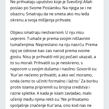
Ne prihvataju uputstvo koje je Svevišnji Allah
poslao po Svome Poslaniku. Na njega se i ne
obaziru. Smatraju da ne smeta ako mu leđa
okrenu a svoja mišljenja prihvate.
Objavu smatraju nestvarnom. U nju nisu
uvjereni. Tumače je prema svojim ništavnim
tumačenjima. Neprestano na nju nasrću. Prema
njoj se odnose kao zao narod prema svome
gostu. Nisu je prihvatili niti joj počast ukazali, a
to su morali. Prihvatili su je neiskreno, s
naporom u svojim dušama i nasilno. Govorili su:
‘Kur'an nećemo prihvatiti, a ako već moramo,
onda ćemo to učiniti formalno i lažno.’ Za borbu
protiv islama pripremili su brojna sredstva i
razne spletke. A kada je islam zavladao, malo
učeniji među njima rekli su: ‘Ne prihvatamo
spoljašnje značenje Kur'ana, ono kod nas ne