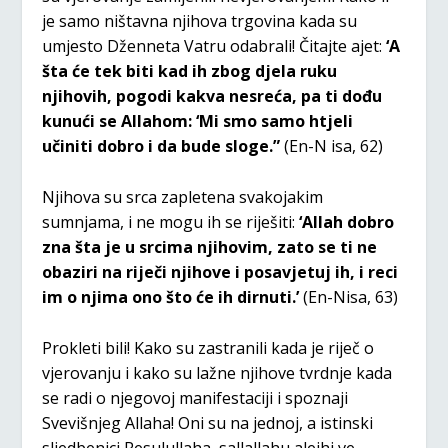
je samo ništavna njihova trgovina kada su
umjesto Dženneta Vatru odabrali! Čitajte ajet:
‘A
šta će tek biti kad ih zbog djela ruku
njihovih, pogodi kakva nesreća, pa ti dođu
kunući se Allahom: ‘Mi smo samo htjeli
učiniti dobro i da bude sloge.”
(En-N isa, 62)
Njihova su srca zapletena svakojakim
sumnjama, i ne mogu ih se riješiti:
‘Allah dobro
zna šta je u srcima njihovim, zato se ti ne
obaziri na riječi njihove i posavjetuj ih, i reci
im o njima ono što će ih dirnuti.’
(En-Nisa, 63)
Prokleti bili! Kako su zastranili kada je riječ o
vjerovanju i kako su lažne njihove tvrdnje kada
se radi o njegovoj manifestaciji i spoznaji
Svevišnjeg Allaha! Oni su na jednoj, a istinski
sljedbenici Resulullaha, sallallahu alejhi ve