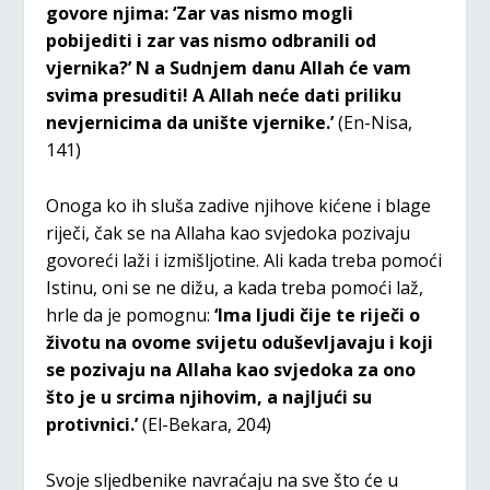
govore njima: ‘Zar vas nismo mogli
pobijediti i zar vas nismo odbranili od
vjernika?’ N a Sudnjem danu Allah će vam
svima presuditi! A Allah neće dati priliku
nevjernicima da unište vjernike.’
(En-Nisa,
141)
Onoga ko ih sluša zadive njihove kićene i blage
riječi, čak se na Allaha kao svjedoka pozivaju
govoreći laži i izmišljotine. Ali kada treba pomoći
Istinu, oni se ne dižu, a kada treba pomoći laž,
hrle da je pomognu:
‘Ima ljudi čije te riječi o
životu na ovome svijetu oduševljavaju i koji
se pozivaju na Allaha kao svjedoka za ono
što je u srcima njihovim, a najljući su
protivnici.’
(El-Bekara, 204)
Svoje sljedbenike navraćaju na sve što će u