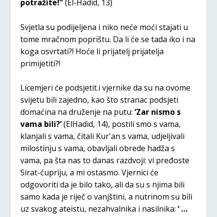
potražite!”
(El-Hadid, 13)
Svjetla su podijeljena i niko neće moći stajati u
tome mračnom poprištu. Da li će se tada iko i na
koga osvrtati?! Hoće li prijatelj prijatelja
primijetiti?!
Licemjeri će podsjetit.i vjernike da su na ovome
svijetu bili zajedno, kao što stranac podsjeti
domaćina na druženje na putu:
‘Zar nismo s
vama bili?’
(ElHadid, 14), postili smo s vama,
klanjali s vama, čitali Kur'an s vama, udjeljivali
milostinju s vama, obavljali obrede hadža s
vama, pa šta nas to danas razdvoji: vi pređoste
Sirat-ćupriju, a mi ostasmo. Vjernici će
odgovoriti da je bilo tako, ali da su s njima bili
samo kada je riječ o vanjštini, a nutrinom su bili
uz svakog ateistu, nezahvalnika i nasilnika:
‘ …