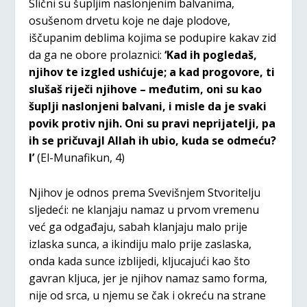
Slični su šupljim naslonjenim balvanima,
osušenom drvetu koje ne daje plodove,
iščupanim deblima kojima se podupire kakav zid
da ga ne obore prolaznici:
‘Kad ih pogledaš,
njihov te izgled ushićuje; a kad progovore, ti
slušaš riječi njihove – međutim, oni su kao
šuplji naslonjeni balvani, i misle da je svaki
povik protiv njih. Oni su pravi neprijatelji, pa
ih se pričuvajl Allah ih ubio, kuda se odmeću?
l’
(El-Munafikun, 4)
Njihov je odnos prema Svevišnjem Stvoritelju
sljedeći: ne klanjaju namaz u prvom vremenu
već ga odgađaju, sabah klanjaju malo prije
izlaska sunca, a ikindiju malo prije zaslaska,
onda kada sunce izblijedi, kljucajući kao što
gavran kljuca, jer je njihov namaz samo forma,
nije od srca, u njemu se čak i okreću na strane