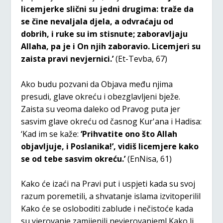
licemjerke slični su jedni drugima: traže da
se čine nevaljala djela, a odvraćaju od
dobrih, i ruke su im stisnute; zaboravljaju
Allaha, pa je i On njih zaboravio. Licemjeri su
zaista pravi nevjernici.’
(Et-Tevba, 67)
Ako budu pozvani da Objava među njima
presudi, glave okreću i obezglavljeni bježe.
Zaista su veoma daleko od Pravog puta jer
sasvim glave okreću od časnog Kur'ana i Hadisa:
‘Kad im se kaže:
‘Prihvatite ono što Allah
objavljuje, i Poslanika!’, vidiš licemjere kako
se od tebe sasvim okreću.’
(EnNisa, 61)
Kako će izaći na Pravi put i uspjeti kada su svoj
razum poremetili, a shvatanje islama izvitoperilil
Kako će se osloboditi zablude i nečistoće kada
su vjerovanje zamijenili nevjerovanjeml Kako li