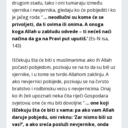
drugom stadu, tako i oni tumaraju između
vjernika i nevjernika, gledaju ko će pobijediti i ko
je jačeg roda:
‘ … neodlučni su kome će se
privoljeti, da li ovima ili onima. A onoga
koga Allah u zabludu odvede – ti nećeš naći
načina da ga na Pravi put uputiš.’
(Es-N isa,
143)
Iščekuju šta će biti s muslimanima: ako ih Allah
počasti pobjedom, pozivaju se na to da su bili uz
vjernike, i u tome se tvrdo Allahom zaklinju. A
ako nevjernici pobijede, pozivaju se na čvrsto
bratstvo i rodbinsku vezu s nevjernicima. Onaj
ko ih želi upoznati neka čita riječi Gospodara
svjetova; one će mu biti dovoljne:
‘ … one koji
iščekuju šta će biti s vama: pa ako vam Allah
daruje pobjedu, oni reknu: ‘Zar nismo bili uz
vas?’, a ako sreća posluži nevjernike, onda