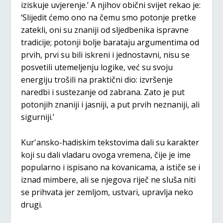
iziskuje uvjerenje.’ A njihov obični svijet rekao je:
‘Slijedit ćemo ono na čemu smo potonje pretke
zatekli, oni su znaniji od sljedbenika ispravne
tradicije; potonji bolje barataju argumentima od
prvih, prvi su bili iskreni i jednostavni, nisu se
posvetili utemeljenju logike, već su svoju
energiju trošili na praktični dio: izvršenje
naredbi i sustezanje od zabrana. Zato je put
potonjih znaniji i jasniji, a put prvih neznaniji, ali
sigurniji.’
Kur'ansko-hadiskim tekstovima dali su karakter
koji su dali vladaru ovoga vremena, čije je ime
popularno i ispisano na kovanicama, a ističe se i
iznad mimbere, ali se njegova riječ ne sluša niti
se prihvata jer zemljom, ustvari, upravlja neko
drugi.