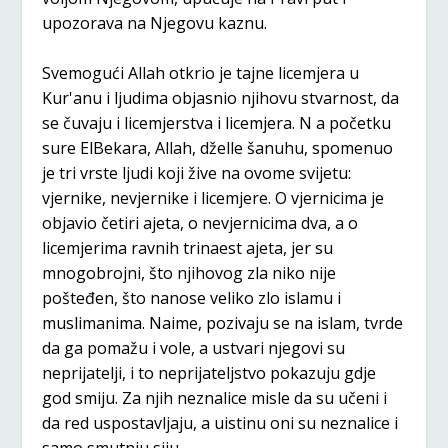
upozorava na Njegovu kaznu.
Svemogući Allah otkrio je tajne licemjera u
Kur'anu i ljudima objasnio njihovu stvarnost, da
se čuvaju i licemjerstva i licemjera. N a početku
sure ElBekara, Allah, dželle šanuhu, spomenuo
je tri vrste ljudi koji žive na ovome svijetu:
vjernike, nevjernike i licemjere. O vjernicima je
objavio četiri ajeta, o nevjernicima dva, a o
licemjerima ravnih trinaest ajeta, jer su
mnogobrojni, što njihovog zla niko nije
pošteđen, što nanose veliko zlo islamu i
muslimanima. Naime, pozivaju se na islam, tvrde
da ga pomažu i vole, a ustvari njegovi su
neprijatelji, i to neprijateljstvo pokazuju gdje
god smiju. Za njih neznalice misle da su učeni i
da red uspostavljaju, a uistinu oni su neznalice i