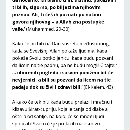
ti bi ih, sigurno, po biljezima njihovim
poznao. Ali, ti ćeš ih poznati po načinu
govora njihovog – a Allah zna postupke
vaše.’
(Muhammed, 29-30)
Kako će im biti na Dan susreta međusobnog,
kada se Svevišnji Allah pokaže ljudima, kada
pokaže Svoiu potkoljenicu, kada budu pozvani
da licem na tle padnu, pa ne budu mogli! Citajte:
‘
… oborenih pogleda i sasvim poniženi bit će
nevjernici, a bili su pozvani da licem na tle
padaju dok su živi i zdravi bili.’
(El-Kalem, 43)
A kako će tek biti kada budu prelazili mračnu i
klizavu $irat-ćupriju, koja je tanja od dlake a
oštrija od sablje, na kojoj će se mnogi ljudi
spoticati! Svako će je prelaziti na osnovu