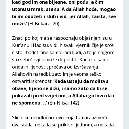
kad god im ona bljesne, oni pođu, a čim
utonu u mrak, stanu. A da Allah hoće, mogao
bi im oduzeti i sluh i vid, jer Allah, zaista, sve
može.’
(El-Bekara, 20)
Znaci po kojima se raspoznaju objašnjeni su u
Kur'anu i Hadisu, vidi ih svaki vjernik čije je srce
čisto. Ibadet čine samo radi ljudi, a to je najgore
što sebi čovjek može dopustiti. Kada su sami,
onda ih lijenost sprečava od izvršavanja
Allahovih naredbi, zato im je veoma teško
ostvariti iskrenost:
‘Kada ustaju da molitvu
obave, lijeno se dižu, i samo zato da bi se
pokazali pred svijetom, a Allaha gotovo da i
ne spomenu .. .’
(En-N isa, 142)
Slični su neodlučno; ovci koja tumara između
dva stada, nekada se prikloni jednom, a nekada