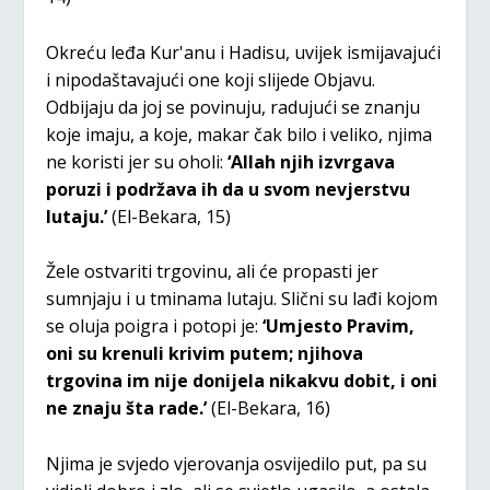
Okreću leđa Kur'anu i Hadisu, uvijek ismijavajući
i nipodaštavajući one koji slijede Objavu.
Odbijaju da joj se povinuju, radujući se znanju
koje imaju, a koje, makar čak bilo i veliko, njima
ne koristi jer su oholi:
‘Allah njih izvrgava
poruzi i podržava ih da u svom nevjerstvu
lutaju.’
(El-Bekara, 15)
Žele ostvariti trgovinu, ali će propasti jer
sumnjaju i u tminama lutaju. Slični su lađi kojom
se oluja poigra i potopi je:
‘Umjesto Pravim,
oni su krenuli krivim putem; njihova
trgovina im nije donijela nikakvu dobit, i oni
ne znaju šta rade.’
(El-Bekara, 16)
Njima je svjedo vjerovanja osvijedilo put, pa su