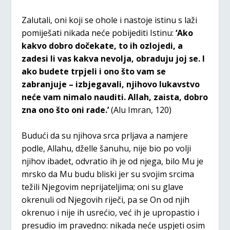
Zalutali, oni koji se ohole i nastoje istinu s laži
pomiješati nikada neće pobijediti Istinu:
‘Ako
kakvo dobro dočekate, to ih ozlojedi, a
zadesi li vas kakva nevolja, obraduju joj se. I
ako budete trpjeli i ono što vam se
zabranjuje – izbjegavali, njihovo lukavstvo
neće vam nimalo nauditi. Allah, zaista, dobro
zna ono što oni rade.’
(Alu Imran, 120)
Budući da su njihova srca prljava a namjere
podle, Allahu, dželle šanuhu, nije bio po volji
njihov ibadet, odvratio ih je od njega, bilo Mu je
mrsko da Mu budu bliski jer su svojim srcima
težili Njegovim neprijateljima; oni su glave
okrenuli od Njegovih riječi, pa se On od njih
okrenuo i nije ih usrećio, već ih je upropastio i
presudio im pravedno: nikada neće uspjeti osim