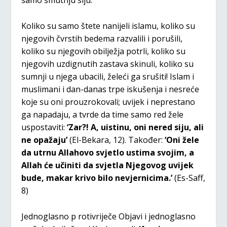
samo smutnju siju.
Koliko su samo štete nanijeli islamu, koliko su
njegovih čvrstih bedema razvalili i porušili,
koliko su njegovih obilježja potrli, koliko su
njegovih uzdignutih zastava skinuli, koliko su
sumnji u njega ubacili, želeći ga srušiti! Islam i
muslimani i dan-danas trpe iskušenja i nesreće
koje su oni prouzrokovali; uvijek i neprestano
ga napadaju, a tvrde da time samo red žele
uspostaviti:
‘Zar?! A, uistinu, oni nered siju, ali
ne opažaju’
(El-Bekara, 12). Također:
‘Oni žele
da utrnu Allahovo svjetlo ustima svojim, a
Allah će učiniti da svjetla Njegovog uvijek
bude, makar krivo bilo nevjernicima.’
(Es-Saff,
8)
Jednoglasno p rotivriječe Objavi i jednoglasno