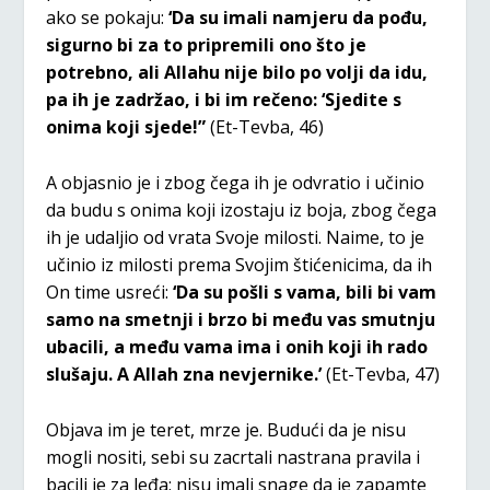
ako se pokaju:
‘Da su imali namjeru da pođu,
sigurno bi za to pripremili ono što je
potrebno, ali Allahu nije bilo po volji da idu,
pa ih je zadržao, i bi im rečeno: ‘Sjedite s
onima koji sjede!”
(Et-Tevba, 46)
A objasnio je i zbog čega ih je odvratio i učinio
da budu s onima koji izostaju iz boja, zbog čega
ih je udaljio od vrata Svoje milosti. Naime, to je
učinio iz milosti prema Svojim štićenicima, da ih
On time usreći:
‘Da su pošli s vama, bili bi vam
samo na smetnji i brzo bi među vas smutnju
ubacili, a među vama ima i onih koji ih rado
slušaju. A Allah zna nevjernike.’
(Et-Tevba, 47)
Objava im je teret, mrze je. Budući da je nisu
mogli nositi, sebi su zacrtali nastrana pravila i
bacili je za leđa; nisu imali snage da je zapamte