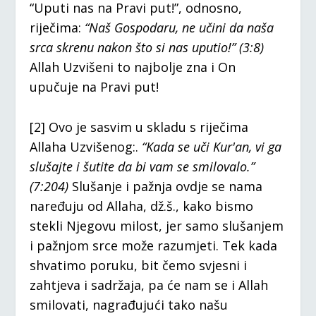
“Uputi nas na Pravi put!”, odnosno,
riječima:
“Naš Gospodaru, ne učini da naša
srca skrenu nakon što si nas uputio!” (3:8)
Allah Uzvišeni to najbolje zna i On
upučuje na Pravi put!
[2] Ovo je sasvim u skladu s riječima
Allaha Uzvišenog:.
“Kada se uči Kur'an, vi ga
slušajte i šutite da bi vam se smilovalo.”
(7:204)
Slušanje i pažnja ovdje se nama
naređuju od Allaha, dž.š., kako bismo
stekli Njegovu milost, jer samo slušanjem
i pažnjom srce može razumjeti. Tek kada
shvatimo poruku, bit čemo svjesni i
zahtjeva i sadržaja, pa će nam se i Allah
smilovati, nagrađujući tako našu