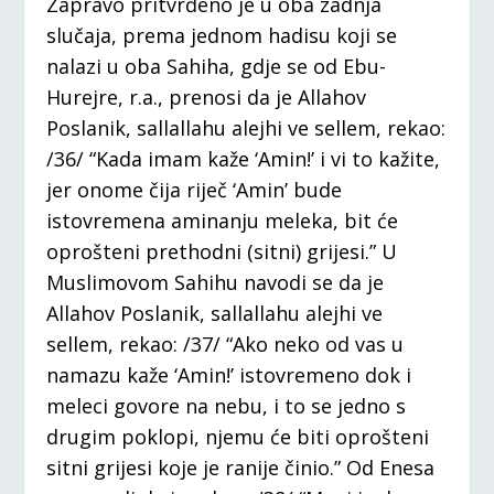
Zapravo pritvrđeno je u oba zadnja
slučaja, prema jednom hadisu koji se
nalazi u oba Sahiha, gdje se od Ebu-
Hurejre, r.a., prenosi da je Allahov
Poslanik, sallallahu alejhi ve sellem, rekao:
/36/ “Kada imam kaže ‘Amin!’ i vi to kažite,
jer onome čija riječ ‘Amin’ bude
istovremena aminanju meleka, bit će
oprošteni prethodni (sitni) grijesi.” U
Muslimovom Sahihu navodi se da je
Allahov Poslanik, sallallahu alejhi ve
sellem, rekao: /37/ “Ako neko od vas u
namazu kaže ‘Amin!’ istovremeno dok i
meleci govore na nebu, i to se jedno s
drugim poklopi, njemu će biti oprošteni
sitni grijesi koje je ranije činio.” Od Enesa