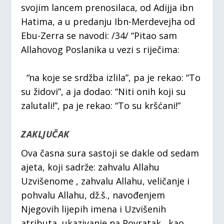
svojim lancem prenosilaca, od Adijja ibn
Hatima, a u predanju Ibn-Merdevejha od
Ebu-Zerra se navodi: /34/ “Pitao sam
Allahovog Poslanika u vezi s riječima:
“
na koje se srdžba izlila”, pa je rekao: “To
su židovi”, a ja dodao: “Niti onih koji su
zalutali!”, pa je rekao: “To su kršćani!”
ZAKLJUČAK
Ova časna sura sastoji se dakle od sedam
ajeta, koji sadrže: zahvalu Allahu
Uzvišenome , zahvalu Allahu, veličanje i
pohvalu Allahu, dž.š., navođenjem
Njegovih lijepih imena i Uzvišenih
atributa, ukazivanje na Povratak kao