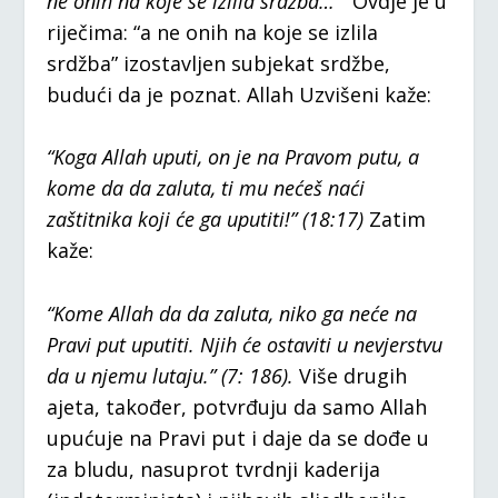
ne onih na koje se izlila srdžba…”
Ovdje je u
riječima: “a ne onih na koje se izlila
srdžba” izostavljen subjekat srdžbe,
budući da je poznat. Allah Uzvišeni kaže:
“Koga Allah uputi, on je na Pravom putu, a
kome da da zaluta, ti mu nećeš naći
zaštitnika koji će ga uputiti!”
(18:17)
Zatim
kaže:
“Kome Allah da da zaluta, niko ga neće na
Pravi put uputiti. Njih će ostaviti u nevjerstvu
da u njemu lutaju.” (7: 186).
Više drugih
ajeta, također, potvrđuju da samo Allah
upućuje na Pravi put i daje da se dođe u
za bludu, nasuprot tvrdnji kaderija