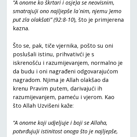
“A onome ko škrtari i osje}a se neovisnim,
smatraju}i ono najljepše la`nim, njemu }emo
put zla olakšati” (92:8-10
), što je primjerena
kazna.
Što se, pak, tiče vjernika, pošto su oni
poslušali istinu, prihvativći je s
iskrenošću i razumijevanjem, normalno je
da budu i oni nagrađeni odgovarajućom
nagradom. Njima je Allah olakšao da
krenu Pravim putem, darivajući ih
razumijevanjem, pameću i vjerom. Kao
što Allah Uzvišeni kaže:
“A onome koji udjeljuje i boji se Allaha,
potvrđuju}i istinitost onoga što je najljepše,