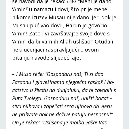
se navodi da je rekao: /38/ “Meni je dano
‘Amin!’ u namazu i dovi, što prije mene
nikome izuzev Musau nije dano. Jer, dok je
Musa upućivao dovu, Harun je govorio
‘Amin!’ Zato i vi završavajte svoje dove s
‘Amin’ da bi vam ih Allah uslišao.” Otuda i
neki učenjaci raspravljajući o ovom
pitanju navode slijedeći ajet:
– I Musa reče: “Gospodaru naš, Ti si dao
Faraonu i glavešinama njegovim raskoš i bo-
gatstvo u životu na dunjaluku, da bi zavodili s
Puta Tvojega. Gospodaru naš, uništi bogat –
stva njihova i zapečati srca njihova da vjeru
ne prihvate dok ne dožive patnju nesnosnu!”
On je rekao: “Uslišena je molba vaša! Vas