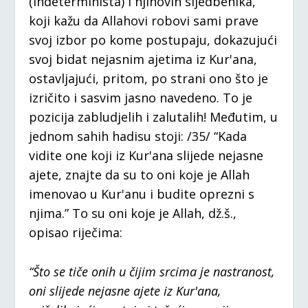
(indeterminista) i njihovih sljedbenika,
koji kažu da Allahovi robovi sami prave
svoj izbor po kome postupaju, dokazujući
svoj bidat nejasnim ajetima iz Kur'ana,
ostavljajući, pritom, po strani ono što je
izričito i sasvim jasno navedeno. To je
pozicija zabludjelih i zalutalih! Međutim, u
jednom sahih hadisu stoji: /35/ “Kada
vidite one koji iz Kur'ana slijede nejasne
ajete, znajte da su to oni koje je Allah
imenovao u Kur'anu i budite oprezni s
njima.” To su oni koje je Allah, dž.š.,
opisao riječima:
“Što se tiče onih u čijim srcima je nastranost,
oni slijede nejasne ajete iz Kur'ana,