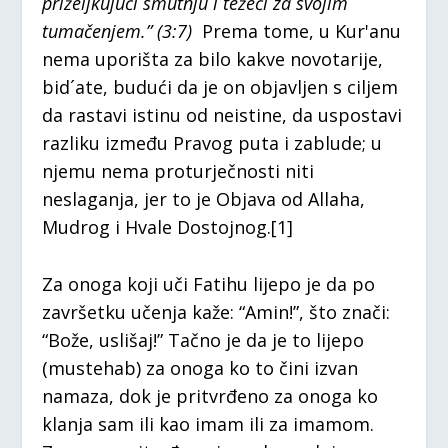
priželjkujući smutnju i težeći za svojim
tumačenjem.” (3:7)
Prema tome, u Kur'anu
nema uporišta za bilo kakve novotarije,
bid´ate, budući da je on objavljen s ciljem
da rastavi istinu od neistine, da uspostavi
razliku između Pravog puta i zablude; u
njemu nema proturječnosti niti
neslaganja, jer to je Objava od Allaha,
Mudrog i Hvale Dostojnog.[1]
Za onoga koji uči Fatihu lijepo je da po
završetku učenja kaže: “Amin!”, što znači:
“Bože, uslišaj!” Tačno je da je to lijepo
(mustehab) za onoga ko to čini izvan
namaza, dok je pritvrđeno za onoga ko
klanja sam ili kao imam ili za imamom.