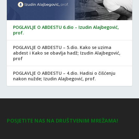
POGLAVLJE O ABDESTU 6.dio – Izudin Alajbegović,
prof.
POGLAVLJE O ABDESTU – 5.dio. Kako se uzima
abdest i Kako se obavlja hadž; Izudin Alajbegović,
prof
POGLAVLJE O ABDESTU – 4.dio. Hadisi o čišćenju
nakon nužde; Izudin Alajbegović, prof.
POSJETITE NAS NA DRUŠTVENIM MREŽAMA!