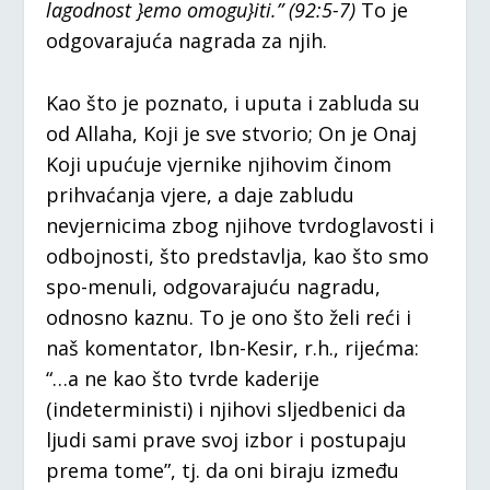
lagodnost }emo omogu}iti.” (92:5-7)
To je
odgovarajuća nagrada za njih.
Kao što je poznato, i uputa i zabluda su
od Allaha, Koji je sve stvorio; On je Onaj
Koji upućuje vjernike njihovim činom
prihvaćanja vjere, a daje zabludu
nevjernicima zbog njihove tvrdoglavosti i
odbojnosti, što predstavlja, kao što smo
spo-menuli, odgovarajuću nagradu,
odnosno kaznu. To je ono što želi reći i
naš komentator, Ibn-Kesir, r.h., rijećma:
“…a ne kao što tvrde kaderije
(indeterministi) i njihovi sljedbenici da
ljudi sami prave svoj izbor i postupaju
prema tome”, tj. da oni biraju između