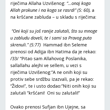
riječima Allaha Uzvišenog:
“…onaj koga
Allah prokune i na koga se rasrdi”
(5: 60),
a
na kršćane zabluda – u skladu s riječima:
“Oni koji su još ranije zalutali, što su mnoge
u zabludu doveli, te i sami sa Pravog puta
skrenuli.” (5:77)
Hammad ibn Seleme
prenosi od Adijja ibn Hatima da je rekao:
/33/ “Pitao sam Allahovog Poslanika,
sallallahu alejhi ve sellem, u vezi s
riječima Uzvišenog:”A ne onih koji su
protiv sebe srdžbu izazvali, pa je rekao:
“Židovi”, te i usto dodao:”Niti onih koji su
zalutali “kršćani! Oni su zalutali!”
Ovako prenosi Sufjan ibn Ujejne, sa