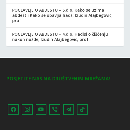
POGLAVLJE O ABDESTU – 5.dio. Kako se uzima
abdest i Kako se obavlja hadž; Izudin Alajbegović,
prof
POGLAVLJE O ABDESTU – 4.dio. Hadisi o čišćenju
nakon nužde; Izudin Alajbegović, prof.
POSJETITE NAS NA DRUŠTVENIM MREŽAMA!