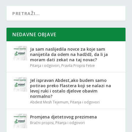
NEDAVNE OBJAVE
Ja sam naslijedila novce za koje sam
nanijetila da odem na hadždž, da li ja
moram dati zekat na taj novac?
Pitanja i odgovori
,
Pravila Propisi Fetve
Jel ispravan Abdest,ako budem samo
potirao preko Flastera koji se nalazi na
levoj ruki i ostalo djelove obavim
normalno?
Abdest Mesh Tejemum
,
Pitanja i odgovori
Promjena djetetovog prezimena
Bračni propisi
,
Pitanja i odgovori