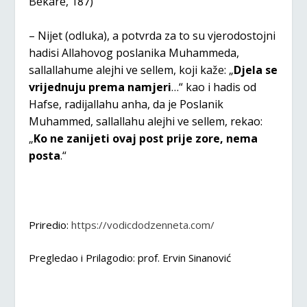
Bekare, 187)
– Nijet (odluka), a potvrda za to su vjerodostojni
hadisi Allahovog poslanika Muhammeda,
sallallahume alejhi ve sellem, koji kaže: „
Djela se
vrijednuju prema namjeri
…“ kao i hadis od
Hafse, radijallahu anha, da je Poslanik
Muhammed, sallallahu alejhi ve sellem, rekao:
„
Ko ne zanijeti ovaj post prije zore, nema
posta
.“
Priredio:
https://vodicdodzenneta.com/
Pregledao i Prilagodio: prof. Ervin Sinanović