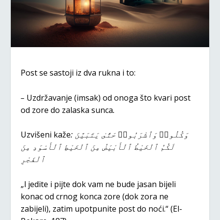
Post se sastoji iz dva rukna i to:
–
Uzdržavanje (imsak) od onoga što kvari post
od zore do zalaska sunca
.
Uzvišeni kaže
:
وَكُلُوا۟ وَٱشْرَبُوا۟ حَتَّىٰ يَتَبَيَّنَ
لَكُمُ ٱلْخَيْطُ ٱلْأَبْيَضُ مِنَ ٱلْخَيْطِ ٱلْأَسْوَدِ مِنَ
ٱلْفَجْرِ
„l jedite i pijte dok vam ne bude jasan bijeli
konac od crnog konca zore (dok zora ne
zabijeli), zatim upotpunite post do noći.“ (El-