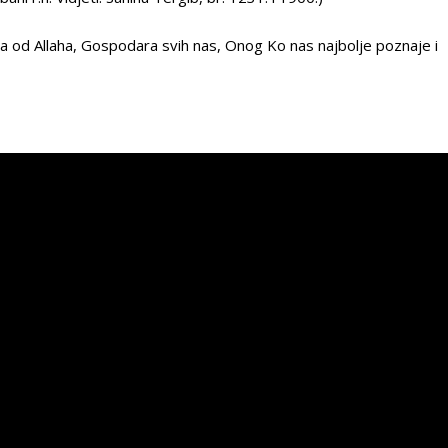
a od Allaha, Gospodara svih nas, Onog Ko nas najbolje poznaje i