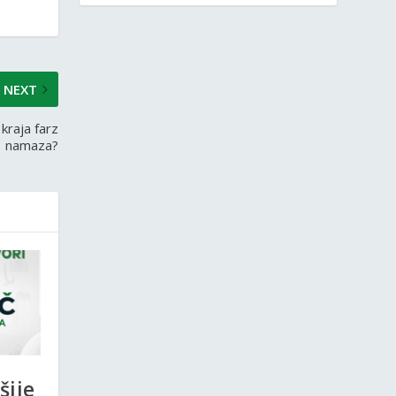
NEXT
kraja farz
namaza?
šije