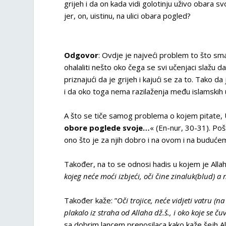
grijeh i da on kada vidi golotinju uživo obara sv
jer, on, uistinu, na ulici obara pogled?
Odgovor
: Ovdje je najveći problem to što smat
ohalaliti nešto oko čega se svi učenjaci slažu da
priznajući da je grijeh i kajući se za to. Tako
i da oko toga nema razilaženja među islamskih 
A što se tiče samog problema o kojem pitate, U
obore poglede svoje…
« (En-nur, 30-31). Po
ono što je za njih dobro i na ovom i na budućem
Također, na to se odnosi hadis u kojem je Allaho
kojeg neće moći izbjeći, oči čine zinaluk(blud) a
Također kaže: ”
Oči trojice, neće vidjeti vatru (
plakalo iz straha od Allaha dž.š., i oko koje se č
sa dobrim lancem prenosilaca kako kaže šejh Alba