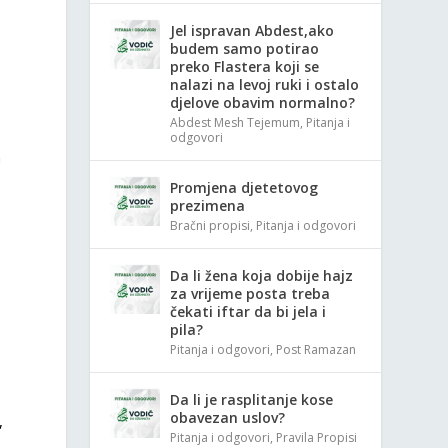
Jel ispravan Abdest,ako
budem samo potirao
preko Flastera koji se
nalazi na levoj ruki i ostalo
djelove obavim normalno?
Abdest Mesh Tejemum
,
Pitanja i
odgovori
m
Promjena djetetovog
prezimena
Bračni propisi
,
Pitanja i odgovori
Da li žena koja dobije hajz
za vrijeme posta treba
čekati iftar da bi jela i
pila?
Pitanja i odgovori
,
Post Ramazan
Da li je rasplitanje kose
obavezan uslov?
,
Pitanja i odgovori
,
Pravila Propisi