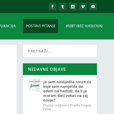
PLIKACIJA
POSTAVI PITANJE
#5387 (BEZ NASLOVA)
NEDAVNE OBJAVE
Ja sam naslijedila novce za
koje sam nanijetila da
odem na hadždž, da li ja
moram dati zekat na taj
novac?
Pitanja i odgovori
,
Pravila Propisi
Fetve