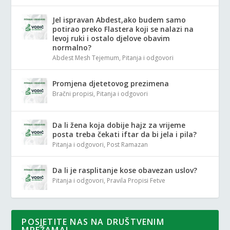
Jel ispravan Abdest,ako budem samo
potirao preko Flastera koji se nalazi na
levoj ruki i ostalo djelove obavim
normalno?
Abdest Mesh Tejemum
,
Pitanja i odgovori
Promjena djetetovog prezimena
Bračni propisi
,
Pitanja i odgovori
Da li žena koja dobije hajz za vrijeme
posta treba čekati iftar da bi jela i pila?
Pitanja i odgovori
,
Post Ramazan
Da li je rasplitanje kose obavezan uslov?
Pitanja i odgovori
,
Pravila Propisi Fetve
POSJETITE NAS NA DRUŠTVENIM
MREŽAMA!