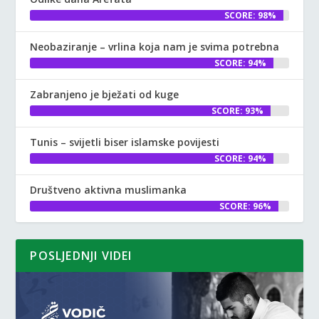
SCORE: 98%
Neobaziranje – vrlina koja nam je svima potrebna
SCORE: 94%
Zabranjeno je bježati od kuge
SCORE: 93%
Tunis – svijetli biser islamske povijesti
SCORE: 94%
Društveno aktivna muslimanka
SCORE: 96%
POSLJEDNJI VIDEI