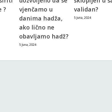
iriti
dozvoljeno da se
sklopljen u š
e ?
vjenčamo u
validan?
danima hadža,
5 Juna, 2024
ako lično ne
obavljamo hadž?
5 Juna, 2024