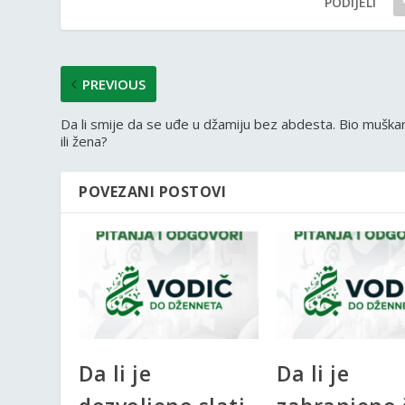
PODIJELI
PREVIOUS
Da li smije da se uđe u džamiju bez abdesta. Bio muška
ili žena?
POVEZANI POSTOVI
Da li je
Da li je