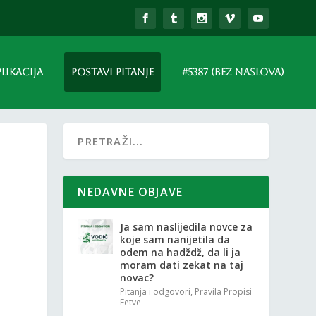
PLIKACIJA
POSTAVI PITANJE
#5387 (BEZ NASLOVA)
NEDAVNE OBJAVE
Ja sam naslijedila novce za
koje sam nanijetila da
odem na hadždž, da li ja
moram dati zekat na taj
novac?
Pitanja i odgovori
,
Pravila Propisi
Fetve