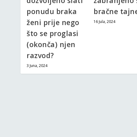
dozvoljeno slati
zabranjeno š
ponudu braka
bračne tajn
ženi prije nego
16 Jula, 2024
što se proglasi
(okonča) njen
razvod?
3 Juna, 2024