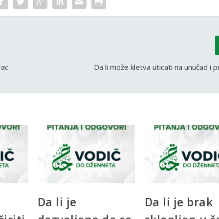
rac
Da li može kletva uticati na unučad i 
Da li je
Da li je brak