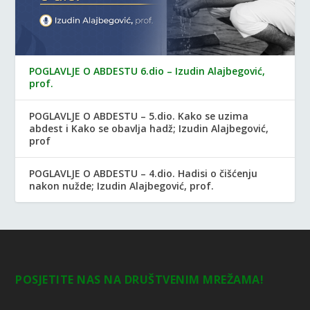
POGLAVLJE O ABDESTU 6.dio – Izudin Alajbegović,
prof.
POGLAVLJE O ABDESTU – 5.dio. Kako se uzima
abdest i Kako se obavlja hadž; Izudin Alajbegović,
prof
POGLAVLJE O ABDESTU – 4.dio. Hadisi o čišćenju
nakon nužde; Izudin Alajbegović, prof.
POSJETITE NAS NA DRUŠTVENIM MREŽAMA!