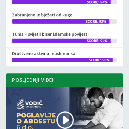
SCORE: 94%
Zabranjeno je bježati od kuge
SCORE: 93%
Tunis – svijetli biser islamske povijesti
SCORE: 94%
Društveno aktivna muslimanka
SCORE: 96%
POSLJEDNJI VIDEI