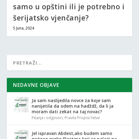
samo u opštini ili je potrebno i
šerijatsko vjenčanje?
5 Juna, 2024
NEDAVNE OBJAVE
Ja sam naslijedila novce za koje sam
nanijetila da odem na hadždž, da li ja
moram dati zekat na taj novac?
Pitanja i odgovori
,
Pravila Propisi Fetve
Jel ispravan Abdest,ako budem samo
potirao preko Flastera koji se nalazi na