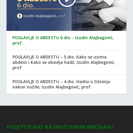
POGLAVLJE O ABDESTU 6.dio – Izudin Alajbegović,
prof.
POGLAVLJE O ABDESTU – 5.dio. Kako se uzima
abdest i Kako se obavlja hadž; Izudin Alajbegović,
prof
POGLAVLJE O ABDESTU – 4.dio. Hadisi o čišćenju
nakon nužde; Izudin Alajbegović, prof.
POSJETITE NAS NA DRUŠTVENIM MREŽAMA!