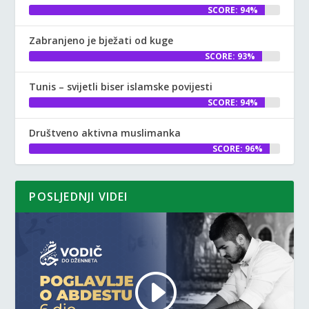
SCORE: 94%
Zabranjeno je bježati od kuge
SCORE: 93%
Tunis – svijetli biser islamske povijesti
SCORE: 94%
Društveno aktivna muslimanka
SCORE: 96%
POSLJEDNJI VIDEI