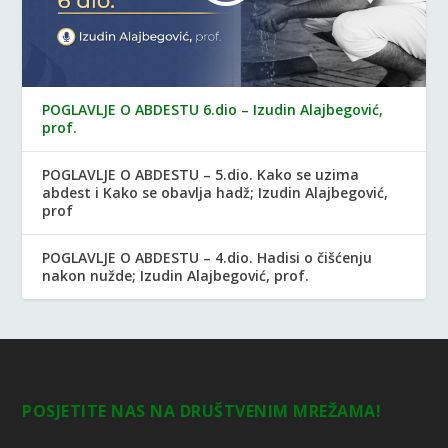
POGLAVLJE O ABDESTU 6.dio – Izudin Alajbegović,
prof.
POGLAVLJE O ABDESTU – 5.dio. Kako se uzima
abdest i Kako se obavlja hadž; Izudin Alajbegović,
prof
POGLAVLJE O ABDESTU – 4.dio. Hadisi o čišćenju
nakon nužde; Izudin Alajbegović, prof.
POSJETITE NAS NA DRUŠTVENIM MREŽAMA!