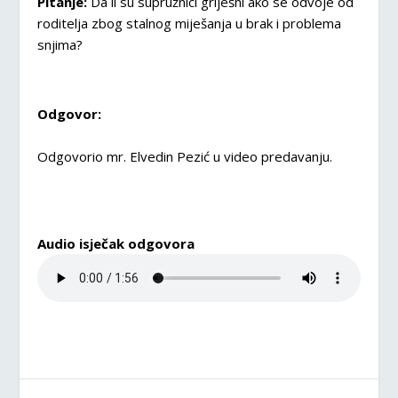
Pitanje:
Da li su supružnici griješni ako se odvoje od
roditelja zbog stalnog miješanja u brak i problema
snjima?
Odgovor:
Odgovorio mr. Elvedin Pezić u video predavanju.
Audio isječak odgovora