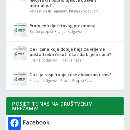
levoj ruki i ostalo djelove obavim
normalno?
Abdest Mesh Tejemum
,
Pitanja i odgovori
Promjena djetetovog prezimena
Bračni propisi
,
Pitanja i odgovori
Da li žena koja dobije hajz za vrijeme
posta treba čekati iftar da bi jela i pila?
Pitanja i odgovori
,
Post Ramazan
Da li je rasplitanje kose obavezan uslov?
Pitanja i odgovori
,
Pravila Propisi Fetve
POSJETITE NAS NA DRUŠTVENIM
MREŽAMA!
Facebook