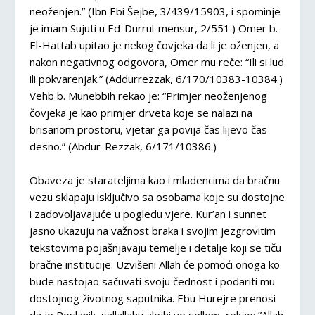
neoženjen.” (Ibn Ebi Šejbe, 3/439/15903, i spominje
je imam Sujuti u Ed-Durrul-mensur, 2/551.) Omer b.
El-Hattab upitao je nekog čovjeka da li je oženjen, a
nakon negativnog odgovora, Omer mu reče: “Ili si lud
ili pokvarenjak.” (Addurrezzak, 6/170/10383-10384.)
Vehb b. Munebbih rekao je: “Primjer neoženjenog
čovjeka je kao primjer drveta koje se nalazi na
brisanom prostoru, vjetar ga povija čas lijevo čas
desno.” (Abdur-Rezzak, 6/171/10386.)
Obaveza je starateljima kao i mladencima da bračnu
vezu sklapaju isključivo sa osobama koje su dostojne
i zadovoljavajuće u pogledu vjere. Kur’an i sunnet
jasno ukazuju na važnost braka i svojim jezgrovitim
tekstovima pojašnjavaju temelje i detalje koji se tiču
bračne institucije. Uzvišeni Allah će pomoći onoga ko
bude nastojao sačuvati svoju čednost i podariti mu
dostojnog životnog saputnika. Ebu Hurejre prenosi