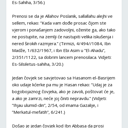
Es-Sahiha, 3/56.)
Prenosi se da je Allahov Poslanik, sallallahu alejhi ve
sellem, rekao: ”Kada vam dođe prosac čijom ste
vjerom i ponašanjem zadovoljni, oženite ga, ako tako
ne postupite, na zemlji će nastupiti velika iskušenja i
nered širokih razmjera.” (Tirmizi, 4/494//1084, Ibn
Madže, 1/632/1967, i Ibn Ebi Asim u ”El-Ahadu”,
2/351/1122, sa dobrim lancem prenosilaca. Vidjeti:
Es-Silsiletus-sahiha, 3/20.)
Jedan čovjek se savjetovao sa Hasanom el-Basrijem
oko udaje kćerke pa mu je Hasan rekao: ”Udaj je za
bogobojaznog čovjeka, ako je zavoli, poštovat će je,
a ako je zamrzi, neće joj činiti nepravdu.” (Vidjeti:
”Ihjau ulumid-din”, 2/54, od imama Gazalije, i
”Merkatul-mefatih”, 6/241.)
Došao je jedan čovjek kod Ibn Abbasa da prosi