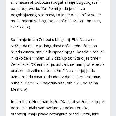
siromašan ali pobožan i bogat ali nije bogobojazan,
pa je odgovorio: ”Draže mi je da je uda za
bogobojaznog siromaha, to joj je bolje, ništa se ne
može mjeriti sa bogobojaznošću.” (Mesail Ibn Hani,
1/197/98.)
Spominje imam Zehebi u biografiji Ebu Nasra es-
Sidžija da mu je jednog dana došla jedna žena sa
hiljadu dinara, stavila ih ispred njega i kazala: ”Podijeli
ih kako želiš.” Imam Es-Sidžzi upita: ”Šta ciljaš time?”
Žena reče: ”Oženi me, ja, ustvari, nemam potrebe za
brakom, ali želim da te služim.” Naredio joj je da
uzme hiljadu dinara i da ide. (Vidjeti: Sijeru ealamun-
nubela, 17/655, i Inajetun-nisa, str. 123, od šejha
Mešhura)
Imam Ibnul-Hummam kaže: ”Kada bi se žena iz lijepe
porodice udala samovoljno za pokvarenjaka,
staratelji imaju pravo razvrgnuti bračnu vezu, iako