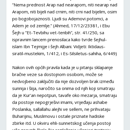
”Nema prednost Arap nad nearapom, niti nearap nad
Arapom, niti bijeli nad crnim, niti crni nad bijelim, osim
po bogobojaznosti. Ljudi su Ademovi potomci, a
Adem je od zemlje.” (Ahmed, 17/12/23381, i Ebu
Šejh u ”Et-Tevbihu vet-tenbih”, str. 41/250, sa
ispravnim lancem prenosilaca kako tvrde šejhul-
islam Ibn Tejmijje i šejh Albani. Vidjeti: Iktidaus-
siratil-mustekim, 1/412, i Es-Silsiletus-sahiha, 6/449)
Nakon ovih općih pravila kada je u pitanju sklapanje
bračne veze sa dostojnom osobom, može se
nedvojbeno zaključiti da nije dozvoljen brak između
sunnija i šiija, naročito sa onima od njih koji smatraju
da je Kur’an nepotpun, tavafe oko mezarja, smatraju
da postoje nepogrješivi imami, vrijeđaju ashabe
Poslanika, sallallahu alejhi ve sellem, ne prihvataju
Buharijinu, Muslimovu i ostale priznate hadiske
zbirke itd. U okviru ehli-sunnetskog učenja postoji