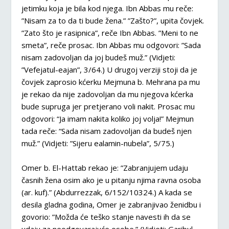
jetimku koja je bila kod njega. Ibn Abbas mu reče:
”Nisam za to da ti bude žena.” ”Zašto?”, upita čovjek.
”Zato što je rasipnica”, reče Ibn Abbas. ”Meni to ne
smeta”, reče prosac. Ibn Abbas mu odgovori: ”Sada
nisam zadovoljan da joj budeš muž.” (Vidjeti:
”Vefejatul-eajan”, 3/64.) U drugoj verziji stoji da je
čovjek zaprosio kćerku Mejmuna b. Mehrana pa mu
je rekao da nije zadovoljan da mu njegova kćerka
bude supruga jer pretjerano voli nakit. Prosac mu
odgovori: “Ja imam nakita koliko joj volja!” Mejmun
tada reče: “Sada nisam zadovoljan da budeš njen
muž.” (Vidjeti: ”Sijeru ealamin-nubela”, 5/75.)
Omer b. El-Hattab rekao je: ”Zabranjujem udaju
časnih žena osim ako je u pitanju njima ravna osoba
(ar. kuf).” (Abdurrezzak, 6/152/10324.) A kada se
desila gladna godina, Omer je zabranjivao ženidbu i
govorio: ”Možda će teško stanje navesti ih da se