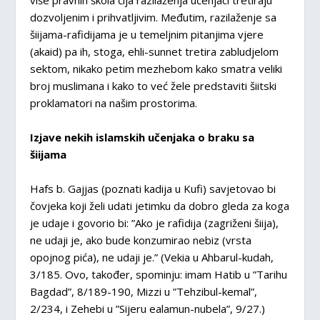
više pravnih škola čija razilaženja učenjaci tretiraju
dozvoljenim i prihvatljivim. Međutim, razilaženje sa
šiijama-rafidijama je u temeljnim pitanjima vjere
(akaid) pa ih, stoga, ehli-sunnet tretira zabludjelom
sektom, nikako petim mezhebom kako smatra veliki
broj muslimana i kako to već žele predstaviti šiitski
proklamatori na našim prostorima.
Izjave nekih islamskih učenjaka o braku sa
šiijama
Hafs b. Gajjas (poznati kadija u Kufi) savjetovao bi
čovjeka koji želi udati jetimku da dobro gleda za koga
je udaje i govorio bi: ”Ako je rafidija (zagriženi šiija),
ne udaji je, ako bude konzumirao nebiz (vrsta
opojnog pića), ne udaji je.” (Vekia u Ahbarul-kudah,
3/185. Ovo, također, spominju: imam Hatib u ”Tarihu
Bagdad”, 8/189-190, Mizzi u ”Tehzibul-kemal”,
2/234, i Zehebi u ”Sijeru ealamun-nubela”, 9/27.)