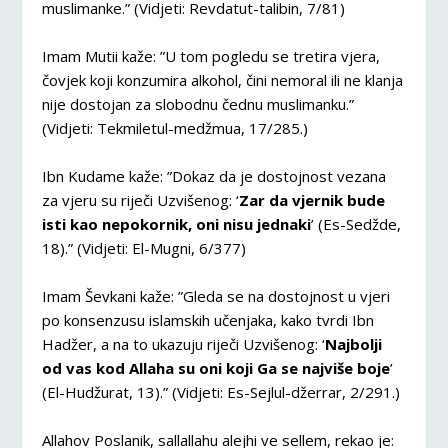
muslimanke.” (Vidjeti: Revdatut-talibin, 7/81)
Imam Mutii kaže: ”U tom pogledu se tretira vjera,
čovjek koji konzumira alkohol, čini nemoral ili ne klanja
nije dostojan za slobodnu čednu muslimanku.”
(Vidjeti: Tekmiletul-medžmua, 17/285.)
Ibn Kudame kaže: ”Dokaz da je dostojnost vezana
za vjeru su riječi Uzvišenog: ‘
Zar da vjernik bude
isti kao nepokornik, oni nisu jednaki
’ (Es-Sedžde,
18).” (Vidjeti: El-Mugni, 6/377)
Imam Ševkani kaže: ”Gleda se na dostojnost u vjeri
po konsenzusu islamskih učenjaka, kako tvrdi Ibn
Hadžer, a na to ukazuju riječi Uzvišenog: ‘
Najbolji
od vas kod Allaha su oni koji Ga se najviše boje
’
(El-Hudžurat, 13).” (Vidjeti: Es-Sejlul-džerrar, 2/291.)
Allahov Poslanik, sallallahu alejhi ve sellem, rekao je: