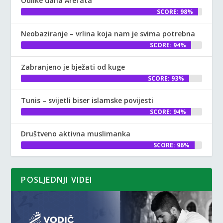
Odlike dana Arefata
SCORE: 98%
Neobaziranje – vrlina koja nam je svima potrebna
SCORE: 94%
Zabranjeno je bježati od kuge
SCORE: 93%
Tunis – svijetli biser islamske povijesti
SCORE: 94%
Društveno aktivna muslimanka
SCORE: 96%
POSLJEDNJI VIDEI