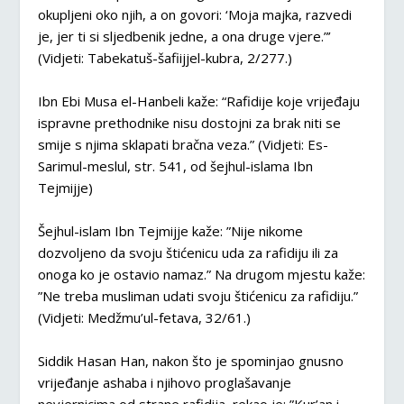
okupljeni oko njih, a on govori: ‘Moja majka, razvedi
je, jer ti si sljedbenik jedne, a ona druge vjere.”’
(Vidjeti: Tabekatuš-šafiijjel-kubra, 2/277.)
Ibn Ebi Musa el-Hanbeli kaže: “Rafidije koje vrijeđaju
ispravne prethodnike nisu dostojni za brak niti se
smije s njima sklapati bračna veza.” (Vidjeti: Es-
Sarimul-meslul, str. 541, od šejhul-islama Ibn
Tejmijje)
Šejhul-islam Ibn Tejmijje kaže: ”Nije nikome
dozvoljeno da svoju štićenicu uda za rafidiju ili za
onoga ko je ostavio namaz.” Na drugom mjestu kaže:
”Ne treba musliman udati svoju štićenicu za rafidiju.”
(Vidjeti: Medžmu’ul-fetava, 32/61.)
Siddik Hasan Han, nakon što je spominjao gnusno
vrijeđanje ashaba i njihovo proglašavanje