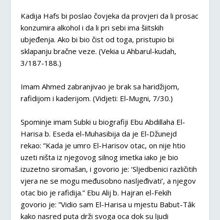
Kadija Hafs bi poslao čovjeka da provjeri da li prosac
konzumira alkohol i da li pri sebi ima šiitskih
ubjeđenja. Ako bi bio čist od toga, pristupio bi
sklapanju bračne veze. (Vekia u Ahbarul-kudah,
3/187-188.)
Imam Ahmed zabranjivao je brak sa haridžijom,
rafidijom i kaderijom. (Vidjeti: El-Mugni, 7/30.)
Spominje imam Subki u biografiji Ebu Abdillaha El-
Harisa b. Eseda el-Muhasibija da je El-Džunejd
rekao: ”Kada je umro El-Harisov otac, on nije htio
uzeti ništa iz njegovog silnog imetka iako je bio
izuzetno siromašan, i govorio je: ‘Sljedbenici različitih
vjera ne se mogu međusobno nasljeđivati’, a njegov
otac bio je rafidija.” Ebu Alij b. Hajran el-Fekih
govorio je: ”Vidio sam El-Harisa u mjestu Babut-Tâk
kako nasred puta drži svoga oca dok su ljudi