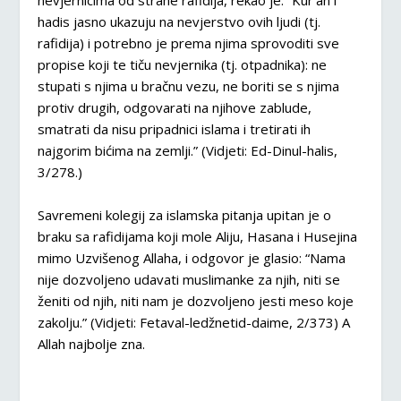
nevjernicima od strane rafidija, rekao je: ”Kur’an i
hadis jasno ukazuju na nevjerstvo ovih ljudi (tj.
rafidija) i potrebno je prema njima sprovoditi sve
propise koji te tiču nevjernika (tj. otpadnika): ne
stupati s njima u bračnu vezu, ne boriti se s njima
protiv drugih, odgovarati na njihove zablude,
smatrati da nisu pripadnici islama i tretirati ih
najgorim bićima na zemlji.” (Vidjeti: Ed-Dinul-halis,
3/278.)
Savremeni kolegij za islamska pitanja upitan je o
braku sa rafidijama koji mole Aliju, Hasana i Husejina
mimo Uzvišenog Allaha, i odgovor je glasio: “Nama
nije dozvoljeno udavati muslimanke za njih, niti se
ženiti od njih, niti nam je dozvoljeno jesti meso koje
zakolju.” (Vidjeti: Fetaval-ledžnetid-daime, 2/373) A
Allah najbolje zna.