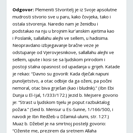
Odgovor:
Plemeniti Stvoritelj je iz Svoje apsolutne
mudrosti stvorio sve u paru, kako čovjeka, tako i
ostala stvorenja. Naredio nam je ženidbu i
podstakao na nju u brojnim kur’anskim ajetima kao
i Poslanik, sallallahu alejhi ve sellem, u hadisima.
Neopravdano izbjegavanje bračne veze je
odstupanje od Vjerovjesnikove, sallallahu alejhi ve
sellem, upute i kosi se sa ljudskom prirodom i
postoji stalna opasnost od upadanja u grijeh. Katade
je rekao: “Davno su govorili: Kada dječak napuni
punoljetstvo, a otac odbije da ga oženi, pa počini
nemoral, otac biva grješan (kao i bludnik).” (Ibn Ebi
Dunja u El-Ijal, 1/333/172.) Jezid b. Mejsere govorio
je: “Strast u ljudskom tijelu je poput razbuktalog
požara.” (Seid b. Mensur u Es-Sunne, 1/166/500, i
navodi je Ibn Redžeb u Džamiul-ulumi, str. 127.)
Muaz b. Džebel je na smrtnoj postelji govorio:
“Oženite me, prezirem da sretnem Allaha