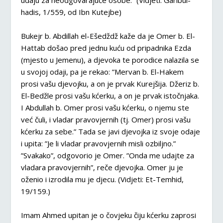
udaju za neodgovarajuće osobe.” (Vidjeti: Garibul-
hadis, 1/559, od Ibn Kutejbe)
Bukejr b. Abdillah el-Ešedždž kaže da je Omer b. El-
Hattab došao pred jednu kuću od pripadnika Ezda
(mjesto u Jemenu), a djevoka te porodice nalazila se
u svojoj odaji, pa je rekao: ”Mervan b. El-Hakem
prosi vašu djevojku, a on je prvak Kurejšija. Džeriz b.
El-Bedžle prosi vašu kćerku, a on je prvak istočnjaka.
I Abdullah b. Omer prosi vašu kćerku, o njemu ste
već čuli, i vladar pravovjernih (tj. Omer) prosi vašu
kćerku za sebe.” Tada se javi djevojka iz svoje odaje
i upita: ”Je li vladar pravovjernih misli ozbiljno.”
”Svakako”, odgovorio je Omer. ”Onda me udajte za
vladara pravovjernih”, reče djevojka. Omer ju je
oženio i izrodila mu je djecu. (Vidjeti: Et-Temhid,
19/159.)
Imam Ahmed upitan je o čovjeku čiju kćerku zaprosi