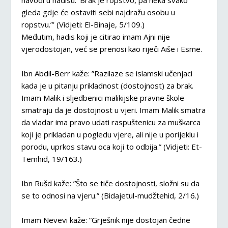
navodi u hadisu: ‘Brak je ropstvo, pa neka svako
gleda gdje će ostaviti sebi najdražu osobu u
ropstvu.”’ (Vidjeti: El-Binaje, 5/109.)
Međutim, hadis koji je citirao imam Ajni nije
vjerodostojan, već se prenosi kao riječi Aiše i Esme.
Ibn Abdil-Berr kaže: ”Razilaze se islamski učenjaci
kada je u pitanju prikladnost (dostojnost) za brak.
Imam Malik i sljedbenici malikijske pravne škole
smatraju da je dostojnost u vjeri. Imam Malik smatra
da vladar ima pravo udati raspuštenicu za muškarca
koji je prikladan u pogledu vjere, ali nije u porijeklu i
porodu, uprkos stavu oca koji to odbija.” (Vidjeti: Et-
Temhid, 19/163.)
Ibn Rušd kaže: ”Što se tiče dostojnosti, složni su da
se to odnosi na vjeru.” (Bidajetul-mudžtehid, 2/16.)
Imam Nevevi kaže: ”Grješnik nije dostojan čedne