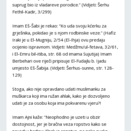
suprug bio iz vladareve porodice.” (Vidjeti: Šerhu
Fethil-Kadir, 3/299)
Imam Eš-Šabi je rekao: “Ko uda svoju kćerku za
grješnika, pokidao je s njom rodbinske veze.” (Hafiz
Iraki je u El-Mugniju, 2/54 (El-Ihja) ovu predaju
ocijenio ispravnom. Vidjeti: Medžmu’ul-fetava, 32/61,
i El-Emru bil-itiba, str. 68 od imama Sujutija) Imam
Berbehari ove riječi pripisuje El-Fudajlu b. Ijadu
umjesto Eš-Šabija. (Vidjeti: Šerhus-sunne, str. 128-
129)
Stoga, ako nije opravdano udati muslimanku za
muškarca koji ima ružan ahlak, kako je dozvoljeno
udati je za osobu koja ima pokvarenu vjeru?!
Imam Ajni kaže: ”Neophodno je uzeti u obzir
dostojnost, jer je bračna veza ropstvo kako se