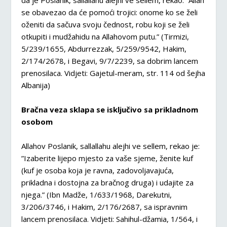
da je Poslanik, sallallahu alejhi ve sellem, rekao: ”Allah
se obavezao da će pomoći trojici: onome ko se želi
oženiti da sačuva svoju čednost, robu koji se želi
otkupiti i mudžahidu na Allahovom putu.” (Tirmizi,
5/239/1655, Abdurrezzak, 5/259/9542, Hakim,
2/174/2678, i Begavi, 9/7/2239, sa dobrim lancem
prenosilaca. Vidjeti: Gajetul-meram, str. 114 od šejha
Albanija)
Bračna veza sklapa se isključivo sa prikladnom
osobom
Allahov Poslanik, sallallahu alejhi ve sellem, rekao je:
”Izaberite lijepo mjesto za vaše sjeme, ženite kuf
(kuf je osoba koja je ravna, zadovoljavajuća,
prikladna i dostojna za bračnog druga) i udajite za
njega.” (Ibn Madže, 1/633/1968, Darekutni,
3/206/3746, i Hakim, 2/176/2687, sa ispravnim
lancem prenosilaca. Vidjeti: Sahihul-džamia, 1/564, i