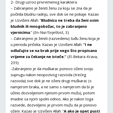
2- Drugi uzroci privremenog karaktera
– Zabranjeno je ženiti ženu za koju se zna da je
počinila bludnu radnju, sve dok se ne pokaje. Kazao
je Uzvišeni Allah: “
Bludnicu ne treba da ženi osim
bludnik ili mnogobožac, to je zabranjeno
vjernicima
.” (En-Nur/Svjetlost, 3)
– Zabranjeno je ženiti (razvedenu) tuđu ženu koja je
u periodu pričeka. Kazao je Uzvišeni Allah:
“I ne
odlučujte se na brak prije nego što propisano
vrijeme za čekanje ne isteče.”
(El-Bekara-Krava,
235)
-Zabranjeno je da muškarac ponovo oženi svoju
suprugu nakon neopozivog razvoda (trećeg
razvoda) sve dok je ne oženi drugi muškarac (s
namjerom braka, a ne samo s namjerom da bi je
učinio dozvoljenom njenom prvom mužu), potom
imadne sa njom spolni odnos. Ako je nakon toga
razvede, dozvoljeno je prvom mužu da je ponovo
oženi. Kazao je Uzvišeni Allah: “
A ako je opet pusti