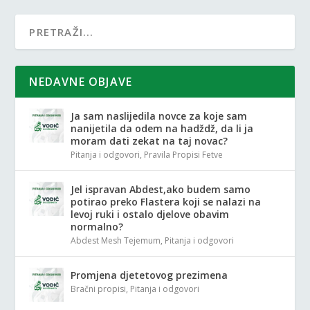
NEDAVNE OBJAVE
Ja sam naslijedila novce za koje sam
nanijetila da odem na hadždž, da li ja
moram dati zekat na taj novac?
Pitanja i odgovori
,
Pravila Propisi Fetve
Jel ispravan Abdest,ako budem samo
potirao preko Flastera koji se nalazi na
levoj ruki i ostalo djelove obavim
normalno?
Abdest Mesh Tejemum
,
Pitanja i odgovori
Promjena djetetovog prezimena
Bračni propisi
,
Pitanja i odgovori