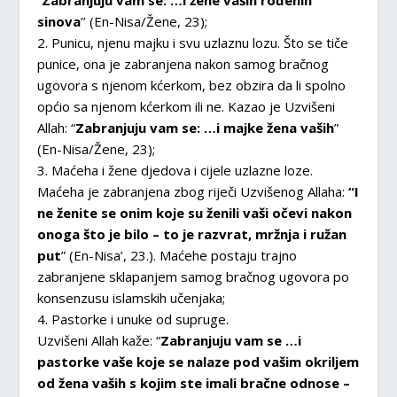
“
Zabranjuju vam se: …i žene vaših rođenih
sinova
’’ (En-Nisa/Žene, 23);
2. Punicu, njenu majku i svu uzlaznu lozu. Što se tiče
punice, ona je zabranjena nakon samog bračnog
ugovora s njenom kćerkom, bez obzira da li spolno
općio sa njenom kćerkom ili ne. Kazao je Uzvišeni
Allah: “
Zabranjuju vam se: …i majke žena vaših
”
(En-Nisa/Žene, 23);
3. Maćeha i žene djedova i cijele uzlazne loze.
Maćeha je zabranjena zbog riječi Uzvišenog Allaha:
“I
ne ženite se onim koje su ženili vaši očevi nakon
onoga što je bilo – to je razvrat, mržnja i ružan
put
” (En-Nisa’, 23.). Maćehe postaju trajno
zabranjene sklapanjem samog bračnog ugovora po
konsenzusu islamskih učenjaka;
4. Pastorke i unuke od supruge.
Uzvišeni Allah kaže: “
Zabranjuju vam se …i
pastorke vaše koje se nalaze pod vašim okriljem
od žena vaših s kojim ste imali bračne odnose –