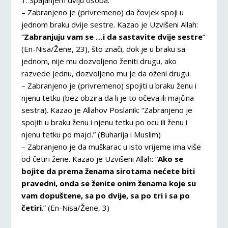
1. Spajanjem dviju osoba.
– Zabranjeno je (privremeno) da čovjek spoji u
jednom braku dvije sestre. Kazao je Uzvišeni Allah:
“
Zabranjuju vam se …i da sastavite dvije sestre
”
(En-Nisa/Žene, 23), što znači, dok je u braku sa
jednom, nije mu dozvoljeno ženiti drugu, ako
razvede jednu, dozvoljeno mu je da oženi drugu.
– Zabranjeno je (privremeno) spojiti u braku ženu i
njenu tetku (bez obzira da li je to očeva ili majčina
sestra). Kazao je Allahov Poslanik: “Zabranjeno je
spojiti u braku ženu i njenu tetku po ocu ili ženu i
njenu tetku po majci.” (Buharija i Muslim)
– Zabranjeno je da muškarac u isto vrijeme ima više
od četiri žene. Kazao je Uzvišeni Allah: “
Ako se
bojite da prema ženama sirotama nećete biti
pravedni, onda se ženite onim ženama koje su
vam dopuštene, sa po dvije, sa po tri i sa po
četiri
.” (En-Nisa/Žene, 3)