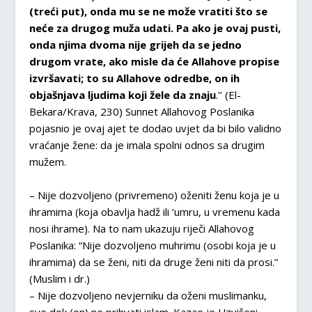
(treći put), onda mu se ne može vratiti što se
neće za drugog muža udati. Pa ako je ovaj pusti,
onda njima dvoma nije grijeh da se jedno
drugom vrate, ako misle da će Allahove propise
izvršavati; to su Allahove odredbe, on ih
objašnjava ljudima koji žele da znaju
.’’ (El-
Bekara/Krava, 230) Sunnet Allahovog Poslanika
pojasnio je ovaj ajet te dodao uvjet da bi bilo validno
vraćanje žene: da je imala spolni odnos sa drugim
mužem.
– Nije dozvoljeno (privremeno) oženiti ženu koja je u
ihramima (koja obavlja hadž ili ‘umru, u vremenu kada
nosi ihrame). Na to nam ukazuju riječi Allahovog
Poslanika: “Nije dozvoljeno muhrimu (osobi koja je u
ihramima) da se ženi, niti da druge ženi niti da prosi.”
(Muslim i dr.)
– Nije dozvoljeno nevjerniku da oženi muslimanku,