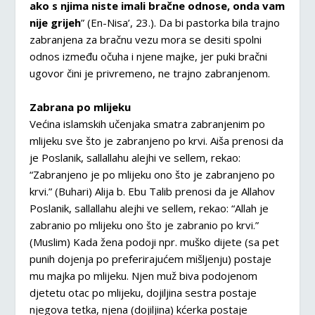
ako s njima niste imali bračne odnose, onda vam
nije grijeh
” (En-Nisa’, 23.). Da bi pastorka bila trajno
zabranjena za bračnu vezu mora se desiti spolni
odnos između očuha i njene majke, jer puki bračni
ugovor čini je privremeno, ne trajno zabranjenom.
Zabrana po mlijeku
Većina islamskih učenjaka smatra zabranjenim po
mlijeku sve što je zabranjeno po krvi. Aiša prenosi da
je Poslanik, sallallahu alejhi ve sellem, rekao:
“Zabranjeno je po mlijeku ono što je zabranjeno po
krvi.” (Buhari) Alija b. Ebu Talib prenosi da je Allahov
Poslanik, sallallahu alejhi ve sellem, rekao: “Allah je
zabranio po mlijeku ono što je zabranio po krvi.”
(Muslim) Kada žena podoji npr. muško dijete (sa pet
punih dojenja po preferirajućem mišljenju) postaje
mu majka po mlijeku. Njen muž biva podojenom
djetetu otac po mlijeku, dojiljina sestra postaje
njegova tetka, njena (dojiljina) kćerka postaje