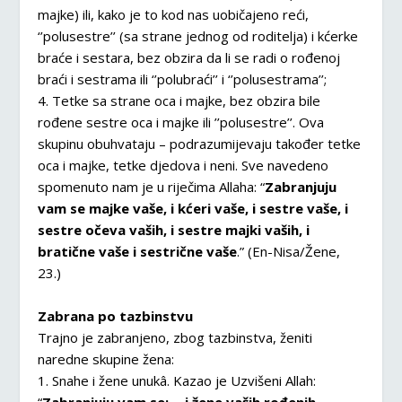
majke) ili, kako je to kod nas uobičajeno reći,
‘’polusestre’’ (sa strane jednog od roditelja) i kćerke
braće i sestara, bez obzira da li se radi o rođenoj
braći i sestrama ili ‘’polubraći’’ i ‘’polusestrama’’;
4. Tetke sa strane oca i majke, bez obzira bile
rođene sestre oca i majke ili ’’polusestre’’. Ova
skupinu obuhvataju – podrazumijevaju također tetke
oca i majke, tetke djedova i neni. Sve navedeno
spomenuto nam je u riječima Allaha: “
Zabranjuju
vam se majke vaše, i kćeri vaše, i sestre vaše, i
sestre očeva vaših, i sestre majki vaših, i
bratične vaše i sestrične vaše
.” (En-Nisa/Žene,
23.)
Zabrana po tazbinstvu
Trajno je zabranjeno, zbog tazbinstva, ženiti
naredne skupine žena:
1. Snahe i žene unukâ. Kazao je Uzvišeni Allah: