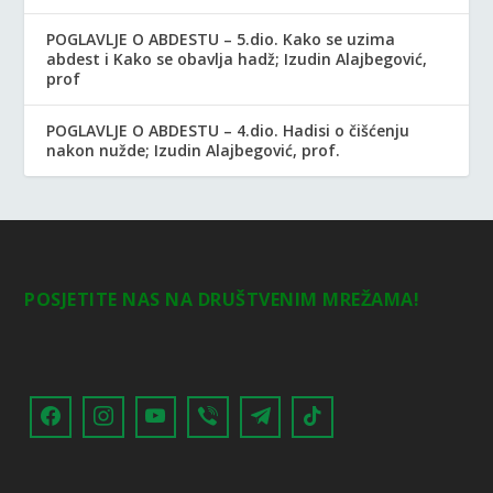
POGLAVLJE O ABDESTU – 5.dio. Kako se uzima
abdest i Kako se obavlja hadž; Izudin Alajbegović,
prof
POGLAVLJE O ABDESTU – 4.dio. Hadisi o čišćenju
nakon nužde; Izudin Alajbegović, prof.
POSJETITE NAS NA DRUŠTVENIM MREŽAMA!