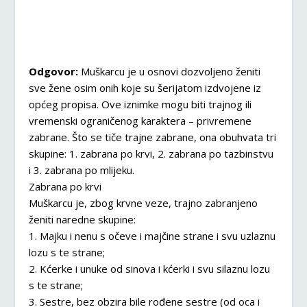
Odgovor:
Muškarcu je u osnovi dozvoljeno ženiti
sve žene osim onih koje su šerijatom izdvojene iz
općeg propisa. Ove iznimke mogu biti trajnog ili
vremenski ograničenog karaktera – privremene
zabrane. Što se tiče trajne zabrane, ona obuhvata tri
skupine: 1. zabrana po krvi, 2. zabrana po tazbinstvu
i 3. zabrana po mlijeku.
Zabrana po krvi
Muškarcu je, zbog krvne veze, trajno zabranjeno
ženiti naredne skupine:
1. Majku i nenu s očeve i majčine strane i svu uzlaznu
lozu s te strane;
2. Kćerke i unuke od sinova i kćerki i svu silaznu lozu
s te strane;
3. Sestre, bez obzira bile rođene sestre (od oca i