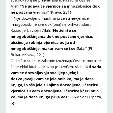
sve dok (on) ne prihvati islam. Kazao je Uzvišeni
Allah: “
Ne udavajte vjernice za mnogobošce dok
ne postanu vjernici
.” (Krava, 221)
– Nije dozvoljeno muslimanu ženiti nevjernice –
mnogoboškinje sve dok (ona) ne prihvati islam.
Kazao je Uzvišeni Allah: “
Ne ženite se
mnogoboškinjama dok ne postanu vjernice;
uistinu je robinja-vjernica bolja od
mnogoboškinje, makar vam se i sviđala
.” (El-
Bekara/Krava, 221)
Osim što se iz te zabrane izuzimaju čestite-moralne
žene ehlul-kitabija. Kazao je Uzvišeni Allah: “
Od sada
vam se dozvoljavaju sva lijepa jela; i
dozvoljavaju vam se jela onih kojima je data
Knjiga, i vaša jela su njima dozvoljena; i čestite
vjernice su vam dozvoljene, i čestite kćeri onih
kojima je data Knjiga prije vas
.” (El-Maide/Trpeza,
5)