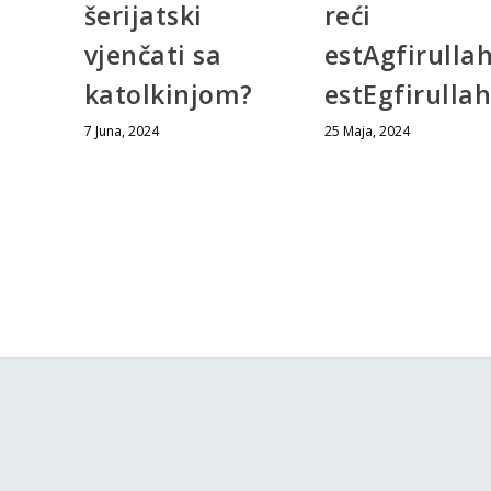
šerijatski
reći
i
vjenčati sa
estAgfirullah 
katolkinjom?
estEgfirullah
?
7 Juna, 2024
25 Maja, 2024