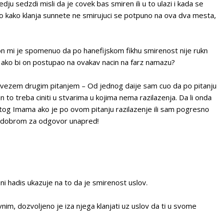
ju sedzdi misli da je covek bas smiren ili u to ulazi i kada se
kako klanja sunnete ne smirujuci se potpuno na ova dva mesta,
 mi je spomenuo da po hanefijskom fikhu smirenost nije rukn
m ako bi on postupao na ovakav nacin na farz namazu?
dovezem drugim pitanjem – Od jednog daije sam cuo da po pitanju
 to treba ciniti u stvarima u kojima nema razilazenja. Da li onda
put tog Imama ako je po ovom pitanju razilazenje ili sam pogresno
m dobrom za odgovor unapred!
eni hadis ukazuje na to da je smirenost uslov.
vnim, dozvoljeno je iza njega klanjati uz uslov da ti u svome