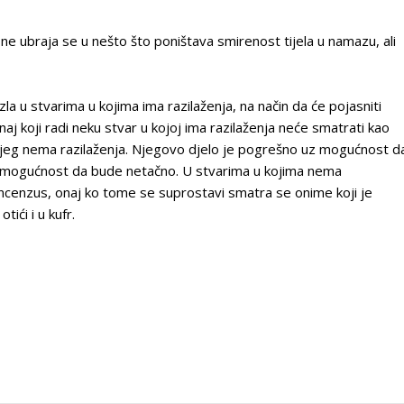
o, ne ubraja se u nešto što poništava smirenost tijela u namazu, ali
la u stvarima u kojima ima razilaženja, na način da će pojasniti
naj koji radi neku stvar u kojoj ima razilaženja neće smatrati kao
 kojeg nema razilaženja. Njegovo djelo je pogrešno uz mogućnost d
z mogućnost da bude netačno. U stvarima u kojima nema
 koncenzus, onaj ko tome se suprostavi smatra se onime koji je
ići i u kufr.