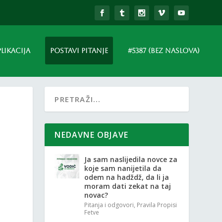
PLIKACIJA
POSTAVI PITANJE
#5387 (BEZ NASLOVA)
NEDAVNE OBJAVE
Ja sam naslijedila novce za
koje sam nanijetila da
odem na hadždž, da li ja
moram dati zekat na taj
novac?
Pitanja i odgovori
,
Pravila Propisi
Fetve