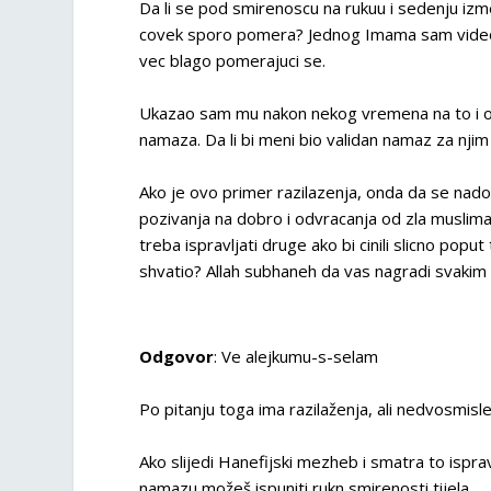
Da li se pod smirenoscu na rukuu i sedenju izmed
covek sporo pomera? Jednog Imama sam video 
vec blago pomerajuci se.
Ukazao sam mu nakon nekog vremena na to i on
namaza. Da li bi meni bio validan namaz za nji
Ako je ovo primer razilazenja, onda da se na
pozivanja na dobro i odvracanja od zla musliman
treba ispravljati druge ako bi cinili slicno po
shvatio? Allah subhaneh da vas nagradi svaki
Odgovor
: Ve alejkumu-s-selam
Po pitanju toga ima razilaženja, ali nedvosmisl
Ako slijedi Hanefijski mezheb i smatra to ispra
namazu možeš ispuniti rukn smirenosti tijela.