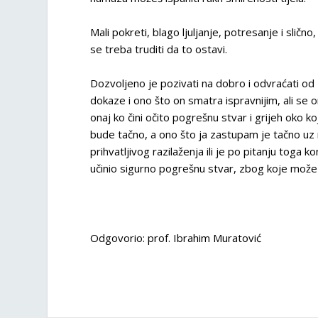
Mali pokreti, blago ljuljanje, potresanje i sličn
se treba truditi da to ostavi.
Dozvoljeno je pozivati na dobro i odvraćati od z
dokaze i ono što on smatra ispravnijim, ali se o
onaj ko čini očito pogrešnu stvar i grijeh oko
bude tačno, a ono što ja zastupam je tačno u
prihvatljivog razilaženja ili je po pitanju toga
učinio sigurno pogrešnu stvar, zbog koje može ot
Odgovorio: prof. Ibrahim Muratović