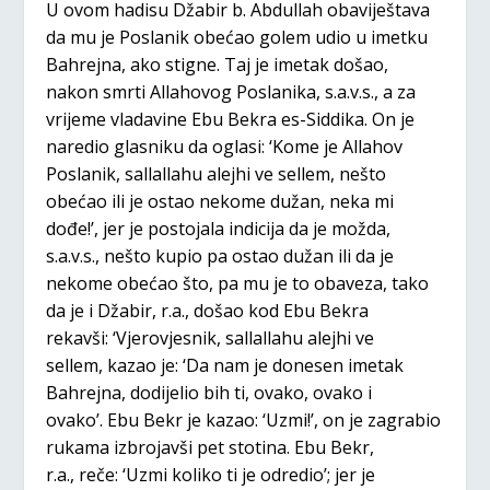
U ovom hadisu Džabir b. Abdullah obaviještava
da mu je Poslanik obećao golem udio u imetku
Bahrejna, ako stigne. Taj je imetak došao,
nakon smrti Allahovog Poslanika, s.a.v.s., a za
vrijeme vladavine Ebu Bekra es-Siddika. On je
naredio glasniku da oglasi: ‘Kome je Allahov
Poslanik, sallallahu alejhi ve sellem, nešto
obećao ili je ostao nekome dužan, neka mi
dođe!’, jer je postojala indicija da je možda,
s.a.v.s., nešto kupio pa ostao dužan ili da je
nekome obećao što, pa mu je to obaveza, tako
da je i Džabir, r.a., došao kod Ebu Bekra
rekavši: ‘Vjerovjesnik, sallallahu alejhi ve
sellem, kazao je: ‘Da nam je donesen imetak
Bahrejna, dodijelio bih ti, ovako, ovako i
ovako’. Ebu Bekr je kazao: ‘Uzmi!’, on je zagrabio
rukama izbrojavši pet stotina. Ebu Bekr,
r.a., reče: ‘Uzmi koliko ti je odredio’; jer je