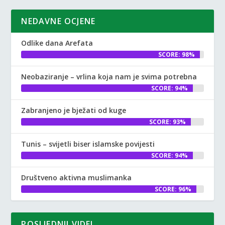
NEDAVNE OCJENE
Odlike dana Arefata
SCORE: 98%
Neobaziranje – vrlina koja nam je svima potrebna
SCORE: 94%
Zabranjeno je bježati od kuge
SCORE: 93%
Tunis – svijetli biser islamske povijesti
SCORE: 94%
Društveno aktivna muslimanka
SCORE: 96%
POSLJEDNJI VIDEI