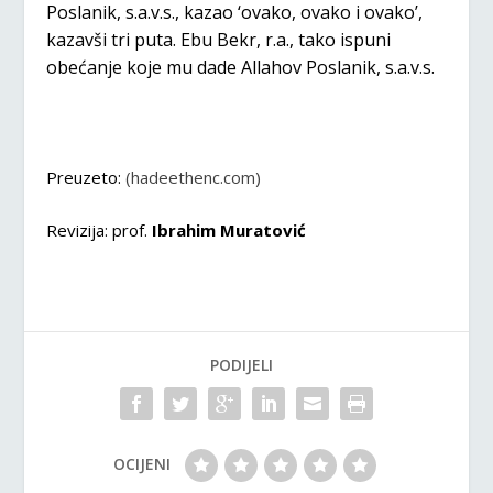
Poslanik, s.a.v.s., kazao ‘ovako, ovako i ovako’,
kazavši tri puta. Ebu Bekr, r.a., tako ispuni
obećanje koje mu dade Allahov Poslanik, s.a.v.s.
Preuzeto:
(hadeethenc.com)
Revizija: prof.
Ibrahim Muratović
PODIJELI
OCIJENI