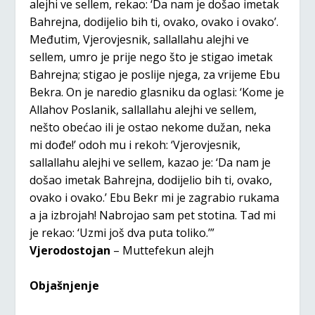
alejhi ve sellem, rekao: ‘Da nam je došao imetak
Bahrejna, dodijelio bih ti, ovako, ovako i ovako’.
Međutim, Vjerovjesnik, sallallahu alejhi ve
sellem, umro je prije nego što je stigao imetak
Bahrejna; stigao je poslije njega, za vrijeme Ebu
Bekra. On je naredio glasniku da oglasi: ‘Kome je
Allahov Poslanik, sallallahu alejhi ve sellem,
nešto obećao ili je ostao nekome dužan, neka
mi dođe!’ odoh mu i rekoh: ‘Vjerovjesnik,
sallallahu alejhi ve sellem, kazao je: ‘Da nam je
došao imetak Bahrejna, dodijelio bih ti, ovako,
ovako i ovako.’ Ebu Bekr mi je zagrabio rukama
a ja izbrojah! Nabrojao sam pet stotina. Tad mi
je rekao: ‘Uzmi još dva puta toliko.’”
Vjerodostojan
– Muttefekun alejh
Objašnjenje