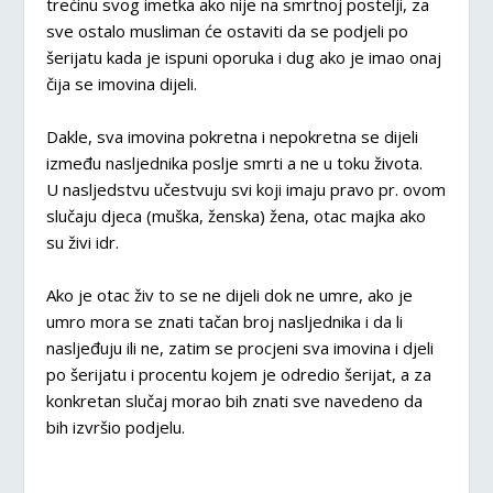
trećinu svog imetka ako nije na smrtnoj postelji, za
sve ostalo musliman će ostaviti da se podjeli po
šerijatu kada je ispuni oporuka i dug ako je imao onaj
čija se imovina dijeli.
Dakle, sva imovina pokretna i nepokretna se dijeli
između nasljednika poslje smrti a ne u toku života.
U nasljedstvu učestvuju svi koji imaju pravo pr. ovom
slučaju djeca (muška, ženska) žena, otac majka ako
su živi idr.
Ako je otac živ to se ne dijeli dok ne umre, ako je
umro mora se znati tačan broj nasljednika i da li
nasljeđuju ili ne, zatim se procjeni sva imovina i djeli
po šerijatu i procentu kojem je odredio šerijat, a za
konkretan slučaj morao bih znati sve navedeno da
bih izvršio podjelu.