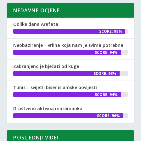
NEDAVNE OCJENE
Odlike dana Arefata
SCORE: 98%
Neobaziranje – vrlina koja nam je svima potrebna
SCORE: 94%
Zabranjeno je bježati od kuge
SCORE: 93%
Tunis – svijetli biser islamske povijesti
SCORE: 94%
Društveno aktivna muslimanka
SCORE: 96%
POSLJEDNJI VIDEI