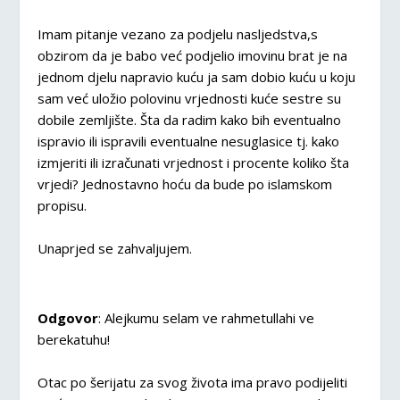
Imam pitanje vezano za podjelu nasljedstva,s
obzirom da je babo već podjelio imovinu brat je na
jednom djelu napravio kuću ja sam dobio kuću u koju
sam već uložio polovinu vrjednosti kuće sestre su
dobile zemljište. Šta da radim kako bih eventualno
ispravio ili ispravili eventualne nesuglasice tj. kako
izmjeriti ili izračunati vrjednost i procente koliko šta
vrjedi? Jednostavno hoću da bude po islamskom
propisu.
Unaprjed se zahvaljujem.
Odgovor
: Alejkumu selam ve rahmetullahi ve
berekatuhu!
Otac po šerijatu za svog života ima pravo podijeliti