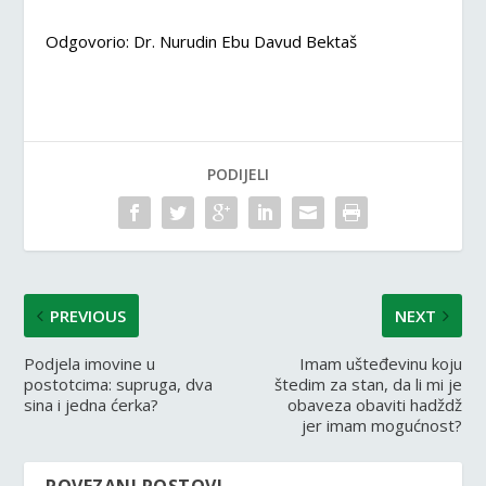
Odgovorio: Dr. Nurudin Ebu Davud Bektaš
PODIJELI
PREVIOUS
NEXT
Podjela imovine u
Imam ušteđevinu koju
postotcima: supruga, dva
štedim za stan, da li mi je
sina i jedna ćerka?
obaveza obaviti hadždž
jer imam mogućnost?