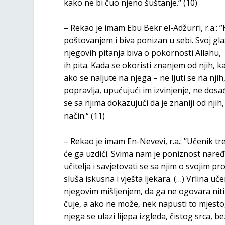
kako ne bi čuo njeno šuštanje.“ (10)
– Rekao je imam Ebu Bekr el-Adžurri, r.a.: 
poštovanjem i biva ponizan u sebi. Svoj gla
njegovih pitanja biva o pokornosti Allahu, 
ih pita. Kada se okoristi znanjem od njih, k
ako se naljute na njega – ne ljuti se na njih
popravlja, upućujući im izvinjenje, ne dosa
se sa njima dokazujući da je znaniji od njih
način.“ (11)
– Rekao je imam En-Nevevi, r.a.: ’’Učenik t
će ga uzdići. Svima nam je poniznost naređ
učitelja i savjetovati se sa njim o svojim 
sluša iskusna i vješta ljekara. (…) Vrlina uč
njegovim mišljenjem, da ga ne ogovara niti 
čuje, a ako ne može, nek napusti to mjesto,
njega se ulazi lijepa izgleda, čistog srca, 