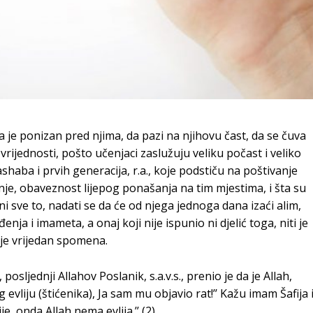
a je ponizan pred njima, da pazi na njihovu čast, da se čuva
 vrijednosti, pošto učenjaci zaslužuju veliku počast i veliko
shaba i prvih generacija, r.a., koje podstiču na poštivanje
nje, obaveznost lijepog ponašanja na tim mjestima, i šta su
uni sve to, nadati se da će od njega jednoga dana izaći alim,
nja i imameta, a onaj koji nije ispunio ni djelić toga, niti je
ije vrijedan spomena.
osljednji Allahov Poslanik, s.a.v.s., prenio je da je Allah,
og evliju (štićenika), Ja sam mu objavio rat!’’ Kažu imam Šafija 
e, onda Allah nema evlija.’’ (2)