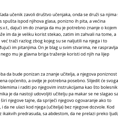
’’Kada učenik zavoli društvo učenjaka, onda se druži sa njima 
s spušta ispod njihova glasa, ponizno ih pita, a većina
s.v.t., dajući im do znanja da mu je potrebno znanje o kojem
aže im da je veliku korist stekao, zatim im zahvali na tome, a
, već traži razlog zbog kojeg su se naljutili na njega i to
đujući im pitanjima. On je blag u svim stvarima, ne raspravlja
, nego mu je glavna briga traženje koristi od njih na lijep
reba da bude ponizan za znanje učitelja, a njegova poniznost
ena općenito, a ovdje je potrebna posebno. Slijedit će svog
problemima i raditi po njegovim instrukcijama kao što bolesnik
enika je da nastoji udovoljiti učitelju pa makar se ne slagao s
širi njegove tajne, da spriječi njegovo ogovaranje ako to
 i da ne ulazi kod njega (učitelja) bez njegove dozvole. Kod
bez ikakvih predrasuda, sa abdestom, da ne prelazi preko ljudi