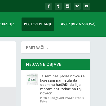
PLIKACIJA
POSTAVI PITANJE
#5387 (BEZ NASLOVA)
NEDAVNE OBJAVE
Ja sam naslijedila novce za
koje sam nanijetila da
odem na hadždž, da li ja
moram dati zekat na taj
novac?
Pitanja i odgovori
,
Pravila Propisi
Fetve