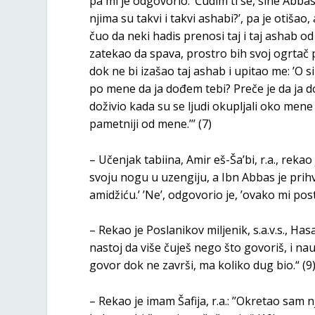
pa mi je odgovorio: ’Čudim ti se, sine Abba
njima su takvi i takvi ashabi?’, pa je otišao
čuo da neki hadis prenosi taj i taj ashab od 
zatekao da spava, prostro bih svoj ogrtač 
dok ne bi izašao taj ashab i upitao me: ’O 
po mene da ja dođem tebi? Preče je da ja dođ
doživio kada su se ljudi okupljali oko mene i
pametniji od mene.’’’ (7)
– Učenjak tabiina, Amir eš-Ša’bi, r.a., rekao
svoju nogu u uzengiju, a Ibn Abbas je prihv
amidžiću.’ ’Ne’, odgovorio je, ’ovako mi post
– Rekao je Poslanikov miljenik, s.a.v.s., Has
nastoj da više čuješ nego što govoriš, i nauč
govor dok ne završi, ma koliko dug bio.“ (9
– Rekao je imam Šafija, r.a.: ’’Okretao sa