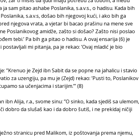
sov, zar ti misliš da ljudi imaju potrebu za tobom, a među
, a ja sam pitao ashabe Poslanika, s.a.v.s., o hadisu. Kada bih
Poslanika, s.a.v.s, došao bih njegovoj kući, i ako bih ga
pred njegova vrata, a vjetar bi bacao prašinu na mene sve
sine Poslanikovog amidže, zašto si došao? Zašto nisi poslao
em tebi.’ Pa bih ga pitao o hadisu. A ovaj ensarija (6) je
 postavljali mi pitanja, pa je rekao: ’Ovaj mladić je bio
 je: ’’Krenuo je Zejd ibn Sabit da se popne na jahalicu i stavio
atio za uzengiju, pa mu je (Zejd) rekao: ’Pusti to, Poslanikov
upamo sa učenjacima i starijim.’’’ (8)
an ibn Alija, r.a., svome sinu: ’’O sinko, kada sjediš sa ulemom
i dobro da slušaš kao i da dobro šutiš, i ne prekidaj ničiji
)
m nježno stranicu pred Malikom, iz poštovanja prema njemu,