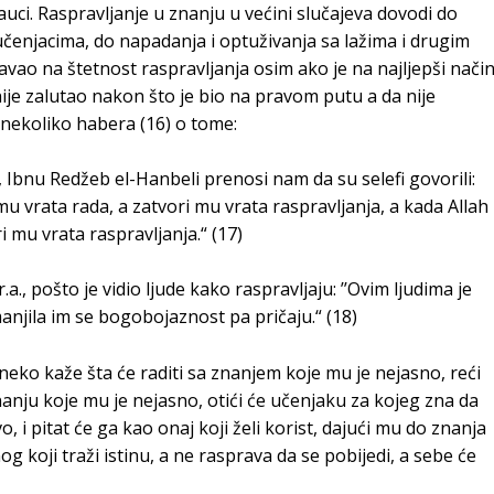
auci. Raspravljanje u znanju u većini slučajeva dovodi do
o učenjacima, do napadanja i optuživanja sa lažima i drugim
ravao na štetnost raspravljanja osim ako je na najljepši način
nije zalutao nakon što je bio na pravom putu a da nije
 nekoliko habera (16) o tome:
 Ibnu Redžeb el-Hanbeli prenosi nam da su selefi govorili:
mu vrata rada, a zatvori mu vrata raspravljanja, a kada Allah
i mu vrata raspravljanja.“ (17)
a., pošto je vidio ljude kako raspravljaju: ’’Ovim ljudima je
anjila im se bogobojaznost pa pričaju.“ (18)
neko kaže šta će raditi sa znanjem koje mu je nejasno, reći
znanju koje mu je nejasno, otići će učenjaku za kojeg zna da
, i pitat će ga kao onaj koji želi korist, dajući mu do znanja
g koji traži istinu, a ne rasprava da se pobijedi, a sebe će