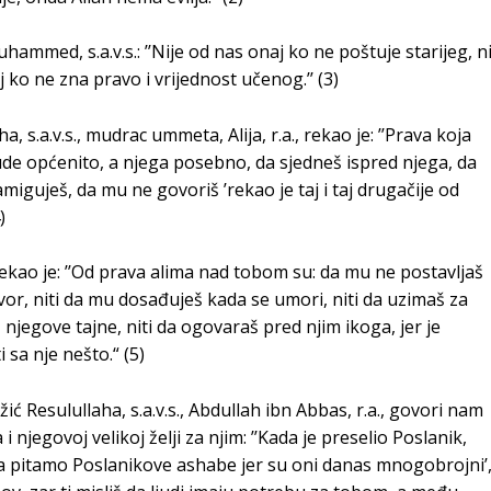
uhammed, s.a.v.s.: ’’Nije od nas onaj ko ne poštuje starijeg, n
 ko ne zna pravo i vrijednost učenog.’’ (3)
a, s.a.v.s., mudrac ummeta, Alija, r.a., rekao je: ’’Prava koja
de općenito, a njega posebno, da sjedneš ispred njega, da
iguješ, da mu ne govoriš ’rekao je taj i taj drugačije od
)
 rekao je: ’’Od prava alima nad tobom su: da mu ne postavljaš
ovor, niti da mu dosađuješ kada se umori, niti da uzimaš za
 njegove tajne, niti da ogovaraš pred njim ikoga, jer je
 sa nje nešto.“ (5)
 Resulullaha, s.a.v.s., Abdullah ibn Abbas, r.a., govori nam
njegovoj velikoj želji za njim: ’’Kada je preselio Poslanik,
e da pitamo Poslanikove ashabe jer su oni danas mnogobrojni’