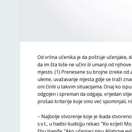
Od vrlina učenika je da poštuje učenjake, d
da im šta loše ne učini ili umanji od njihove
mjesto. (1) Prenesene su brojne izreke od a
uleme, uvažavanje mjesta gdje se traži zna
oni činili u takvim situacijama. Onaj ko isp
odgojen i spreman da odgaja, vrijedan slijeđe
prošao kriterije koje smo već spominjali, n
– Najbolje stvorenje koje je ikada stvoreno, p
s.v.t., u hadisi-kudsijju rekao: ’’Ko ezijeti M
Ebu Hanife: ’’Ako učenjaci nisu Allahove evlij