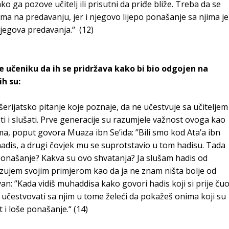
o ga pozove učitelj ili prisutni da priđe bliže. Treba da se
ma na predavanju, jer i njegovo lijepo ponašanje sa njima je
njegova predavanja.“ (12)
e učeniku da ih se pridržava kako bi bio odgojen na
ih su:
 šerijatsko pitanje koje poznaje, da ne učestvuje sa učiteljem
ti i slušati. Prve generacije su razumjele važnost ovoga kao
, poput govora Muaza ibn Se’ida: ’’Bili smo kod Ata’a ibn
adis, a drugi čovjek mu se suprotstavio u tom hadisu. Tada
 ponašanje? Kakva su ovo shvatanja? Ja slušam hadis od
azujem svojim primjerom kao da ja ne znam ništa bolje od
van: ’’Kada vidiš muhaddisa kako govori hadis koji si prije čuo
oj učestvovati sa njim u tome želeći da pokažeš onima koji su
t i loše ponašanje.“ (14)