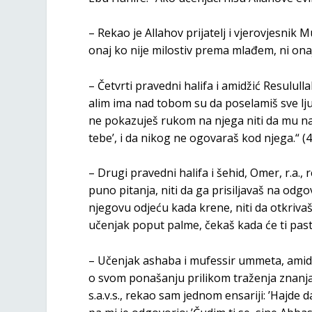
– Rekao je Allahov prijatelj i vjerovjesnik M
onaj ko nije milostiv prema mlađem, ni onaj
– Četvrti pravedni halifa i amidžić Resulullah
alim ima nad tobom su da poselamiš sve lju
ne pokazuješ rukom na njega niti da mu nam
tebe’, i da nikog ne ogovaraš kod njega.“ (4
– Drugi pravedni halifa i šehid, Omer, r.a.,
puno pitanja, niti da ga prisiljavaš na odg
njegovu odjeću kada krene, niti da otkrivaš
učenjak poput palme, čekaš kada će ti pasti
– Učenjak ashaba i mufessir ummeta, amidžić
o svom ponašanju prilikom traženja znanja i 
s.a.v.s., rekao sam jednom ensariji: ’Hajd