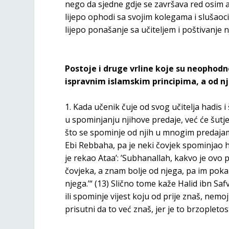
nego da sjedne gdje se završava red osim ak
lijepo ophodi sa svojim kolegama i slušaoci
lijepo ponašanje sa učiteljem i poštivanje 
Postoje i druge vrline koje su neophodn
ispravnim islamskim principima, a od nj
1. Kada učenik čuje od svog učitelja hadis i
u spominjanju njihove predaje, već će šutje
što se spominje od njih u mnogim predajama
Ebi Rebbaha, pa je neki čovjek spominjao h
je rekao Ataa’: ’Subhanallah, kakvo je ovo
čovjeka, a znam bolje od njega, pa im pok
njega.’“ (13) Slično tome kaže Halid ibn Saf
ili spominje vijest koju od prije znaš, nem
prisutni da to već znaš, jer je to brzopletos