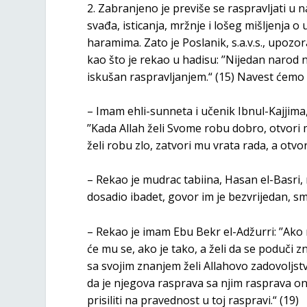
2. Zabranjeno je previše se raspravljati u n
svađa, isticanja, mržnje i lošeg mišljenja 
haramima. Zato je Poslanik, s.a.v.s., upozo
kao što je rekao u hadisu: ’’Nijedan narod 
iskušan raspravljanjem.“ (15) Navest ćemo
– Imam ehli-sunneta i učenik Ibnul-Kajjima,
’’Kada Allah želi Svome robu dobro, otvori 
želi robu zlo, zatvori mu vrata rada, a otvor
– Rekao je mudrac tabiina, Hasan el-Basri, r.
dosadio ibadet, govor im je bezvrijedan, sm
– Rekao je imam Ebu Bekr el-Adžurri: ’’Ako 
će mu se, ako je tako, a želi da se poduči 
sa svojim znanjem želi Allahovo zadovoljstvo
da je njegova rasprava sa njim rasprava ono
prisiliti na pravednost u toj raspravi.“ (19)