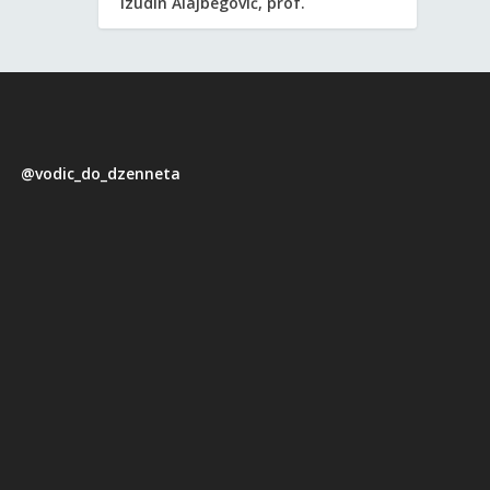
Izudin Alajbegović, prof.
@vodic_do_dzenneta