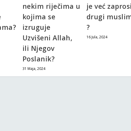
nekim riječima u
je već zapros
e
kojima se
drugi musli
ama?
izruguje
?
Uzvišeni Allah,
16 Jula, 2024
ili Njegov
Poslanik?
31 Maja, 2024