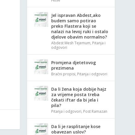
Fetve
Jel ispravan Abdest,ako
budem samo potirao
preko Flastera koji se
nalazi na levoj ruki i ostalo
djelove obavim normalno?
Abdest Mesh Tejemum
,
Pitanja i
odgovori
Promjena djetetovog
prezimena
Bračni propisi
,
Pitanja i odgovori
Da li žena koja dobije hajz
za vrijeme posta treba
čekati iftar da bi jela i
pila?
Pitanja i odgovori
,
Post Ramazan
Da li je rasplitanje kose
obavezan uslov?