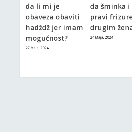
da li mi je
da šminka i
obaveza obaviti
pravi frizur
hadždž jer imam
drugim žen
mogućnost?
24 Maja, 2024
27 Maja, 2024