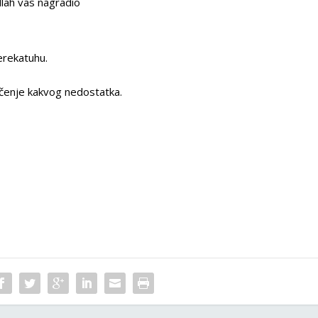
llah vas nagradio
erekatuhu.
ječenje kakvog nedostatka.