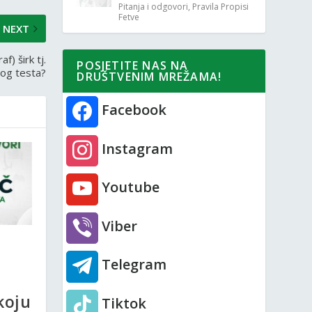
Pitanja i odgovori
,
Pravila Propisi
Fetve
NEXT
f) širk tj.
POSJETITE NAS NA
tog testa?
DRUŠTVENIM MREŽAMA!
Facebook
Instagram
Youtube
Viber
Telegram
koju
Tiktok