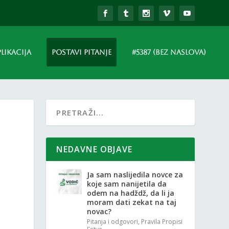
PLIKACIJA
POSTAVI PITANJE
#5387 (BEZ NASLOVA)
NEDAVNE OBJAVE
Ja sam naslijedila novce za
koje sam nanijetila da
odem na hadždž, da li ja
moram dati zekat na taj
novac?
Pitanja i odgovori
,
Pravila Propisi