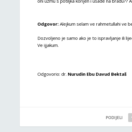
oni uzmu s potiljka korijen i usade na bradu?? A
Odgovor:
Alejkum selam ve rahmetullahi ve b
Dozvoljeno je samo ako je to ispravljanje ili li
Ve ijjakum.
Odgovorio: dr.
Nurudin Ebu Davud Bektaš
PODIJELI