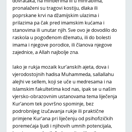
dovrataka, na minberima ili u mihrabima,
pronalaženi su tragovi kostiju, dlaka ili
poprskane krvi na džamijskim ulazima i
prilazima pa čak pred imamskim kućama i
stanovima ili unutar njih. Sve ovo je dovodilo do
raskola u pogođenom džematu, ili do bolesti
imama i njegove porodice, ili članova njegove
zajednice, a Allah najbolje zna.
Iako je rukja mozaik kur’anskih ajeta, dova i
vjerodostojnih hadisa Muhammeda, sallallahu
alejhi ve sellem, koji se uče u medresama i na
islamskim fakultetima kod nas, ipak se u našim
vjersko-obrazovnim ustanovama tema liječenja
Kur’anom tek površno spominje, bez
podrobnijeg izučavanja rukje ili praktične
primjene Kur’ana pri liječenju od psihofizičkih
poremećaja ljudi i njihovih umnih potencijala,