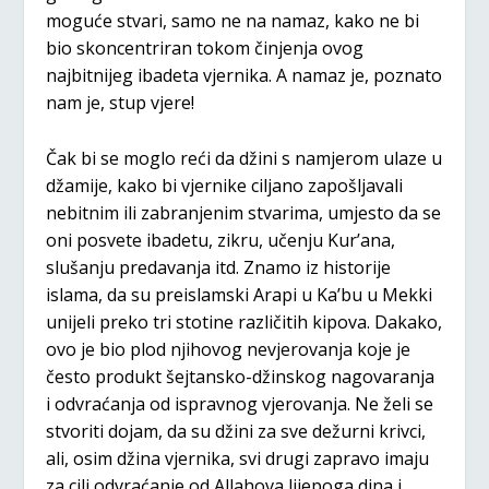
moguće stvari, samo ne na namaz, kako ne bi
bio skoncentriran tokom činjenja ovog
najbitnijeg ibadeta vjernika. A namaz je, poznato
nam je, stup vjere!
Čak bi se moglo reći da džini s namjerom ulaze u
džamije, kako bi vjernike ciljano zapošljavali
nebitnim ili zabranjenim stvarima, umjesto da se
oni posvete ibadetu, zikru, učenju Kur’ana,
slušanju predavanja itd. Znamo iz historije
islama, da su preislamski Arapi u Ka’bu u Mekki
unijeli preko tri stotine različitih kipova. Dakako,
ovo je bio plod njihovog nevjerovanja koje je
često produkt šejtansko-džinskog nagovaranja
i odvraćanja od ispravnog vjerovanja. Ne želi se
stvoriti dojam, da su džini za sve dežurni krivci,
ali, osim džina vjernika, svi drugi zapravo imaju
za cilj odvraćanje od Allahova lijepoga dina i