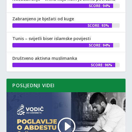
SCORE: 94%
Zabranjeno je bježati od kuge
SCORE: 93%
Tunis – svijetli biser islamske povijesti
SCORE: 94%
Društveno aktivna muslimanka
SCORE: 96%
POSLJEDNJI VIDEI