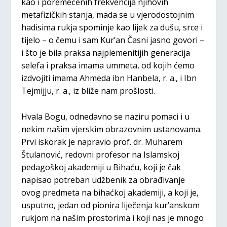
kao i poremećenih frekvencija njihovih
metafizičkih stanja, mada se u vjerodostojnim
hadisima rukja spominje kao lijek za dušu, srce i
tijelo – o čemu i sam Kur’an Časni jasno govori –
i što je bila praksa najplemenitijih generacija
selefa i praksa imama ummeta, od kojih ćemo
izdvojiti imama Ahmeda ibn Hanbela, r. a., i Ibn
Tejmijju, r. a., iz bliže nam prošlosti.
Hvala Bogu, odnedavno se naziru pomaci i u
nekim našim vjerskim obrazovnim ustanovama.
Prvi iskorak je napravio prof. dr. Muharem
Štulanović, redovni profesor na Islamskoj
pedagoškoj akademiji u Bihaću, koji je čak
napisao potreban udžbenik za obrađivanje
ovog predmeta na bihaćkoj akademiji, a koji je,
usputno, jedan od pionira liječenja kur’anskom
rukjom na našim prostorima i koji nas je mnogo