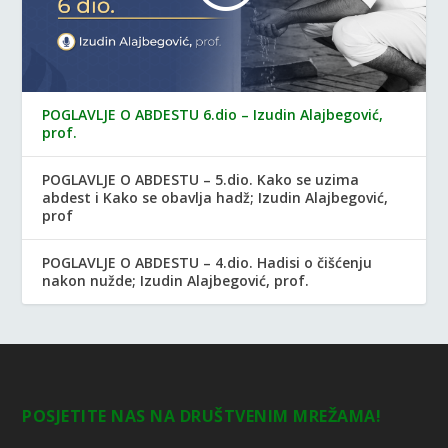
POGLAVLJE O ABDESTU 6.dio – Izudin Alajbegović,
prof.
POGLAVLJE O ABDESTU – 5.dio. Kako se uzima
abdest i Kako se obavlja hadž; Izudin Alajbegović,
prof
POGLAVLJE O ABDESTU – 4.dio. Hadisi o čišćenju
nakon nužde; Izudin Alajbegović, prof.
POSJETITE NAS NA DRUŠTVENIM MREŽAMA!