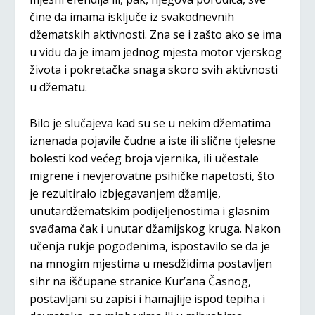
čine da imama isključe iz svakodnevnih
džematskih aktivnosti. Zna se i zašto ako se ima
u vidu da je imam jednog mjesta motor vjerskog
života i pokretačka snaga skoro svih aktivnosti
u džematu.
Bilo je slučajeva kad su se u nekim džematima
iznenada pojavile čudne a iste ili slične tjelesne
bolesti kod većeg broja vjernika, ili učestale
migrene i nevjerovatne psihičke napetosti, što
je rezultiralo izbjegavanjem džamije,
unutardžematskim podijeljenostima i glasnim
svađama čak i unutar džamijskog kruga. Nakon
učenja rukje pogođenima, ispostavilo se da je
na mnogim mjestima u mesdžidima postavljen
sihr na iščupane stranice Kur’ana Časnog,
postavljani su zapisi i hamajlije ispod tepiha i