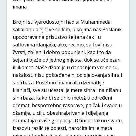
imana.
Brojni su vjerodostojni hadisi Muhammeda,
sallallahu alejhi ve sellem, u kojima nas Poslanik
upozorava na prisustvo šejtana čak i u
saffovima klanjača, ako, recimo, saffovi nisu
čvrsti, zbijeni i dobro popunjeni, kao i to da
šejtani bježe od jednog mjesta, dok se uče ezan
ili ikamet. Naše džamije u današnjem vremenu,
nažalost, nisu pošteđene ni od djelovanja sihra i
sihirbaza. Posebno imami ali i džematlije
klanjači, sve su učestalije mete sihra i na nišanu
sihirbaza, kako bi se unio metež u određeni
džemat, bespotrebne rasprave, pa čak i svađe u
džamije, u cilju obeshrabrivanja i dijeljenja
džematlija u više grupacija. Džini potaknu svađu,
izazovu različite bolesti, naročita im je meta
mjesni efendija ili, pak, njegova porodica, sve