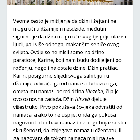
Veoma često je mišljenje da džini i šejtani ne
mogu ući u džamije i mesdžide, međutim,
sigurno je da džini mogu ući svugdje gdje ulaze i
ljudi, pa i više od toga, makar što se tiče ovog
svijeta. Ovdje se ne misli samo na džine
paratioce, Karine, koji nam budu dodijeljeni po
rođenju, nego i na ostale džine. Džin pratilac,
Karin, posigurno slijedi svoga sahibiju i u
džamiju, odvraća ga od namaza, bihuzuri ga,
ometa mu namaz, pored džina
Hinzeba
, čija je
ovo osnovna zadaća. Džin
Hinzeb
djeluje
višestruko. Prvo pokušava čovjeka odvratiti od
namaza, a ako to ne uspije, onda ga pokuša
nagovoriti da obavi namaz bez bogobojaznosti i
skrušenosti, da izbjegava namaz u džem’atu, ili
ga nagovara da tokom namaza misli na sve