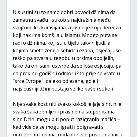
U suštini su to samo dobri povodi džinima da
zametnu svađu i sukob s najdražima među
svojtom ili s komšijama, a jasno je koju deredžu i
koji hak ima komšija u islamu. Mnogo puta se
radi o džinima, koji su u tijelu takvih ljudi, a
kojima smeta zemlja šehida i ezana, osjećaju se
teško pa stvaraju tegobu u prsima oboljelih,
tako da oni sami ustvrde da se loše osjećaju, pa
da prekinu godišnji odmor i što prije se vrate u
“srce Evrope”, daleko od ezana, gdje i
najsićušniji džini postaju velike paše i sokoli.
Nije svaka kost niti svako kokošije jaje sihr, nije
svaka šaka zemlje ili prašine na stepenicama
sihr. Džini mogu biti poput razigranih mačića –
kad vide da se mogu igrati i poigravati s
određenim ljudima, onda ih neće pustiti na miru