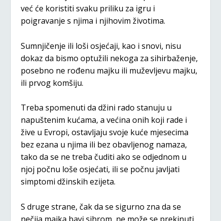
već će koristiti svaku priliku za igru i
poigravanje s njima i njihovim životima.
Sumnjičenje ili loši osjećaji, kao i snovi, nisu
dokaz da bismo optužili nekoga za sihirbaženje,
posebno ne rođenu majku ili muževljevu majku,
ili prvog komšiju.
Treba spomenuti da džini rado stanuju u
napuštenim kućama, a većina onih koji rade i
žive u Evropi, ostavljaju svoje kuće mjesecima
bez ezana u njima ili bez obavljenog namaza,
tako da se ne treba čuditi ako se odjednom u
njoj počnu loše osjećati, ili se počnu javljati
simptomi džinskih ezijeta.
S druge strane, čak da se sigurno zna da se
nečija majka bavi sihrom, ne može se prekinuti