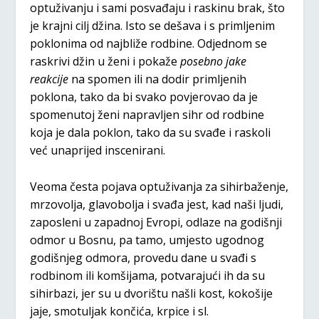
optuživanju i sami posvađaju i raskinu brak, što
je krajni cilj džina. Isto se dešava i s primljenim
poklonima od najbliže rodbine. Odjednom se
raskrivi džin u ženi i pokaže
posebno jake
reakcije
na spomen ili na dodir primljenih
poklona, tako da bi svako povjerovao da je
spomenutoj ženi napravljen sihr od rodbine
koja je dala poklon, tako da su svađe i raskoli
već unaprijed inscenirani.
Veoma česta pojava optuživanja za sihirbaženje,
mrzovolja, glavobolja i svađa jest, kad naši ljudi,
zaposleni u zapadnoj Evropi, odlaze na godišnji
odmor u Bosnu, pa tamo, umjesto ugodnog
godišnjeg odmora, provedu dane u svađi s
rodbinom ili komšijama, potvarajući ih da su
sihirbazi, jer su u dvorištu našli kost, kokošije
jaje, smotuljak končića, krpice i sl.