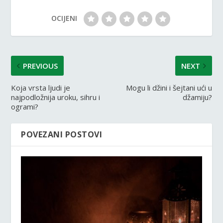
OCIJENI
PREVIOUS
NEXT
Koja vrsta ljudi je
Mogu li džini i šejtani ući u
najpodložnija uroku, sihru i
džamiju?
ogrami?
POVEZANI POSTOVI