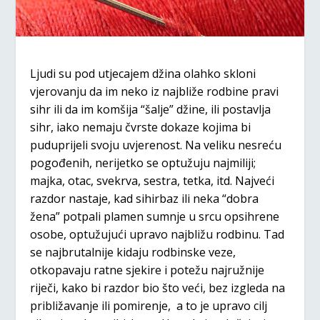
Ljudi su pod utjecajem džina olahko skloni
vjerovanju da im neko iz najbliže rodbine pravi
sihr ili da im komšija “šalje” džine, ili postavlja
sihr, iako nemaju čvrste dokaze kojima bi
puduprijeli svoju uvjerenost. Na veliku nesreću
pogođenih, nerijetko se optužuju najmiliji;
majka, otac, svekrva, sestra, tetka, itd. Najveći
razdor nastaje, kad sihirbaz ili neka “dobra
žena” potpali plamen sumnje u srcu opsihrene
osobe, optužujući upravo najbližu rodbinu. Tad
se najbrutalnije kidaju rodbinske veze,
otkopavaju ratne sjekire i potežu najružnije
riječi, kako bi razdor bio što veći, bez izgleda na
približavanje ili pomirenje, a to je upravo cilj