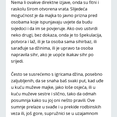
Nema li ovakve direktne izjave, onda su fitni i
raskolu širom otvorena vrata. Slijedeća
mogućnost je da majka to javno prizna pred
osobama koje ispunjavaju uvjete da budu
svjedoci i da im se povjeruje. Ako ovo ustvrdi
neko drugi, bez dokaza, onda je to špekulacija,
potvora i laž, ili je ta osoba sama sihirbaz, ili
sarađuje sa džinima, ili je upravo ta osoba
napravila sihr, ako je uopće ikakav sihr po
srijedi.
Često se susrećemo s igricama džina, posebno
zaljubljenih, da se snaha baš svaki put, kad uđe
u kuću muževe majke, jako loše osjeća, ili u
kuću muževe sestre i slično, tako da odmah
posumnja kako su joj oni nešto pravili. Ove
sumnje prelaze u svađe i u prekide rodbinskih
veza ili, još gore, supružnici se u uzajamnom