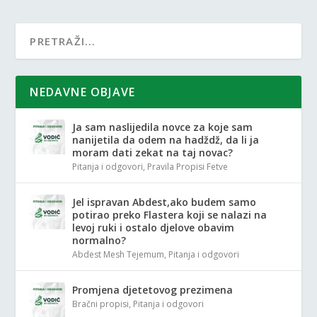
NEDAVNE OBJAVE
Ja sam naslijedila novce za koje sam
nanijetila da odem na hadždž, da li ja
moram dati zekat na taj novac?
Pitanja i odgovori
,
Pravila Propisi Fetve
Jel ispravan Abdest,ako budem samo
potirao preko Flastera koji se nalazi na
levoj ruki i ostalo djelove obavim
normalno?
Abdest Mesh Tejemum
,
Pitanja i odgovori
Promjena djetetovog prezimena
Bračni propisi
,
Pitanja i odgovori