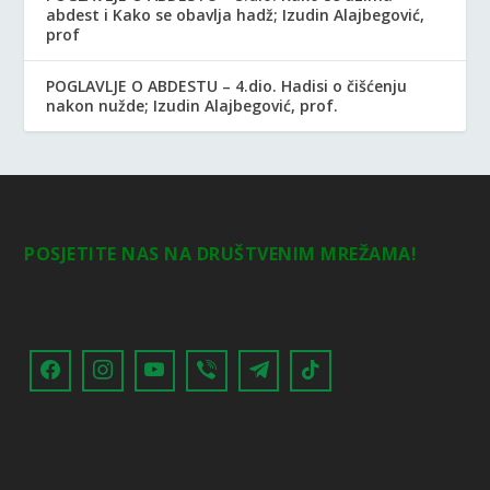
abdest i Kako se obavlja hadž; Izudin Alajbegović,
prof
POGLAVLJE O ABDESTU – 4.dio. Hadisi o čišćenju
nakon nužde; Izudin Alajbegović, prof.
POSJETITE NAS NA DRUŠTVENIM MREŽAMA!