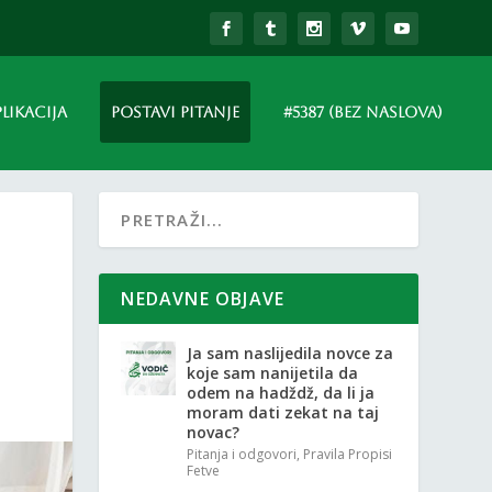
PLIKACIJA
POSTAVI PITANJE
#5387 (BEZ NASLOVA)
NEDAVNE OBJAVE
Ja sam naslijedila novce za
koje sam nanijetila da
odem na hadždž, da li ja
moram dati zekat na taj
novac?
Pitanja i odgovori
,
Pravila Propisi
Fetve