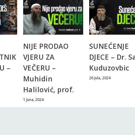
NIJE PRODAO
SUNEĆENJE
TNIK
VJERU ZA
DJECE – Dr. S
U –
VEČERU –
Kuduzovbic
Muhidin
26 Jula, 2024
Halilović, prof.
1 Juna, 2024